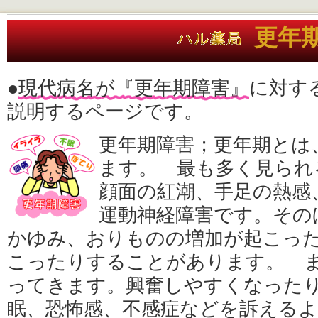
更年
●
現代病名が『更年期障害』
に対す
説明するページです。
更年期障害；更年期とは
ます。 最も多く見られ
顔面の紅潮、手足の熱感
運動神経障害です。その
かゆみ、おりものの増加が起こっ
こったりすることがあります。 
ってきます。興奮しやすくなった
眠、恐怖感、不感症などを訴える