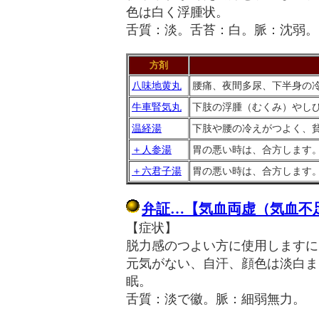
色は白く浮腫状。
舌質：淡。舌苔：白。脈：沈弱。
方剤
八味地黄丸
腰痛、夜間多尿、下半身の
牛車腎気丸
下肢の浮腫（むくみ）やし
温経湯
下肢や腰の冷えがつよく、
＋人参湯
胃の悪い時は、合方します
＋六君子湯
胃の悪い時は、合方します
弁証…【気血両虚（気血不
【症状】
脱力感のつよい方に使用しますに
元気がない、自汗、顔色は淡白ま
眠。
舌質：淡で徽。脈：細弱無力。