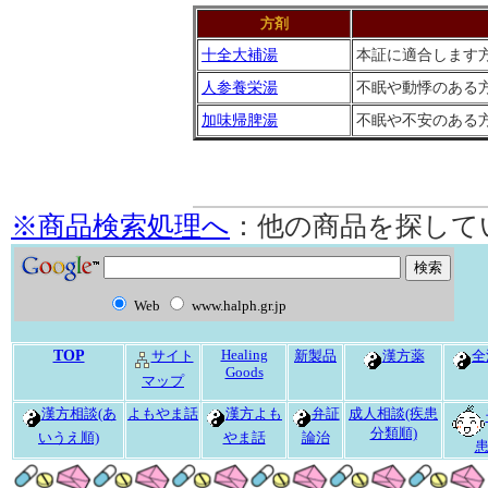
方剤
十全大補湯
本証に適合します
人参養栄湯
不眠や動悸のある
加味帰脾湯
不眠や不安のある
※商品検索処理へ
：他の商品を探して
Web
www.halph.gr.jp
TOP
Healing
サイト
新製品
漢方薬
全
Goods
マップ
漢方相談(あ
よもやま話
漢方よも
弁証
成人相談(疾患
分類順)
いうえ順)
やま話
論治
患