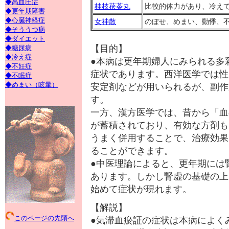
◆高血圧症
桂枝茯苓丸
比較的体力があり、冷え
◆更年期障害
◆心臓神経症
女神散
のぼせ、めまい、動悸、
◆そううつ病
◆ダイエット
【目的】
◆糖尿病
◆冷え症
●本病は更年期婦人にみられる多
◆不妊症
症状であります。西洋医学では性
◆不眠症
◆めまい（眩暈）
安定剤などが用いられるが、副作
す。
一方、漢方医学では、昔から「血
が蓄積されており、有効な方剤も
うまく併用することで、治療効果
ることができます。
●中医理論によると、更年期には
あります。しかし腎虚の基礎の上
始めて症状が現れます。
【解説】
このページの先頭へ
●気滞血瘀証の症状は本病によく