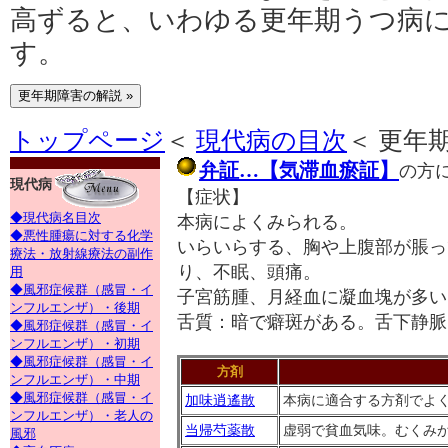
高ずると、いわゆる更年期うつ病
す。
トップページ
＜
現代病の目次
＜
更年
弁証…【気滞血瘀証】
の方
現代病
【症状】
◆現代病名目次
本病によくみられる。
◆悪性腫瘍に対する化学
いらいらする、胸や上腹部が脹っ
療法・放射線療法の副作
り、不眠、頭痛。
用
◆風邪症候群（感冒・イ
子宮筋腫、月経血に凝血塊が多い
ンフルエンザ）・後期
舌質：暗で癖斑がある。舌下静脈
◆風邪症候群（感冒・イ
ンフルエンザ）・初期
◆風邪症候群（感冒・イ
方剤
ンフルエンザ）・中期
◆風邪症候群（感冒・イ
加味逍遙散
本病に適合する方剤でよ
ンフルエンザ）・老人の
当帰芍薬散
虚弱で貧血気味。むくみ
風邪