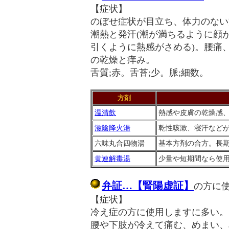
【症状】
のぼせ症状が目立ち、体力のない
潮熱と発汗(潮が満ちるように顔
引くように熱感がさめる)。腰痛
の乾燥と痒み。
舌質;赤。舌苔;少。脈;細数。
方剤
温清飲
熱感や皮膚の乾燥感
滋陰降火湯
乾性咳漱、寝汗など
六味丸合四物湯
基本方剤の合方。長
黄連解毒湯
少量や短期間なら使
弁証…【腎陽虚証】
の方に
【症状】
冷え症の方に使用しますに多い。
腰や下肢が冷えて痛む、めまい、