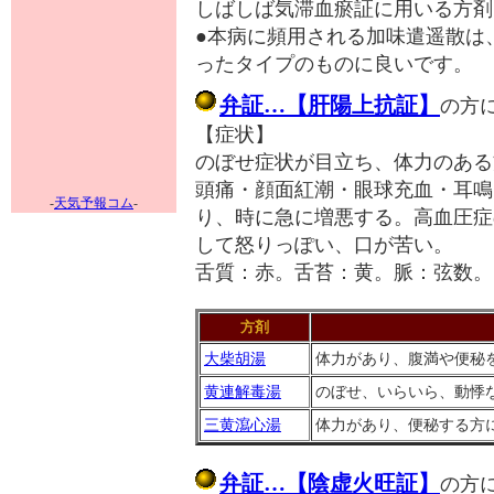
しばしば気滞血瘀証に用いる方剤
●本病に頻用される加味遣遥散は
ったタイプのものに良いです。
弁証…【肝陽上抗証】
の方
【症状】
のぼせ症状が目立ち、体力のある
頭痛・顔面紅潮・眼球充血・耳鳴
-
天気予報コム
-
り、時に急に増悪する。高血圧症
して怒りっぽい、口が苦い。
舌質：赤。舌苔：黄。脈：弦数。
方剤
大柴胡湯
体力があり、腹満や便秘
黄連解毒湯
のぼせ、いらいら、動悸
三黄瀉心湯
体力があり、便秘する方
弁証…【陰虚火旺証】
の方