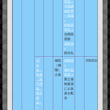
気湯 »
芎帰調
血飲第
一加減
»
桂枝茯
苓丸 »
当帰四
逆散
温経湯
»
抵当丸
10
補気
帰脾湯
030251001
出
（補
»
血・
陽）
補中益
気虚
止血
気湯 »
（気
黄土湯
不摂
柏葉湯
血・
に止血
脾不
薬を配
統
合
血）
»