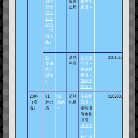
熱の
通絡
越婢加
邪が
止痛
朮湯 »
侵入
した
場合
（湿
熱入
絡）
»
15
清熱
竜胆瀉
010151501
皮膚
利湿
肝湯 »
病と
黄連解
湿熱
毒湯 »
»
茵蔯五
苓散 »
20痰
01
01
清肺
麻杏甘
010200101
（痰
肺の
熱痰
化痰
石湯 »
湿）
痰
»
定喘湯
清金化
痰湯
清肺湯
»
竹筎温