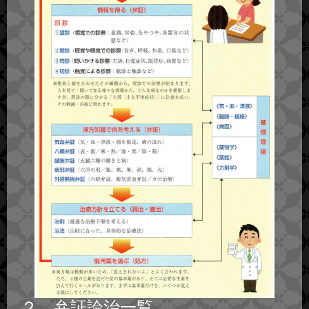
２．弁証論治一覧