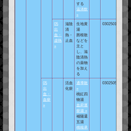
する
温清飲
»
05
滋陰
生地黄
030250105
出
清
湯
血・
熱・
茜根散
虚熱
止血
などを
»
主と
し、滋
陰清熱
の薬物
を加え
る
05
活血
通導散
030250501
出
化瘀
»
血・
桃紅四
血瘀
物湯
»
血府逐
瘀湯 »
補陽還
五湯
桃核承