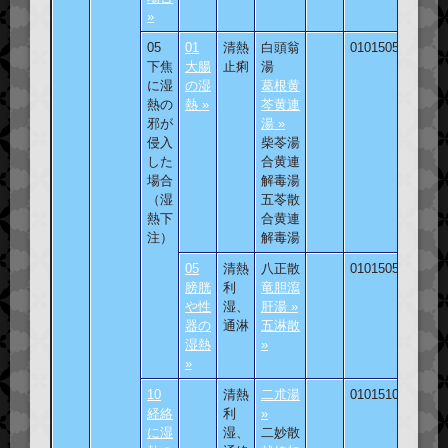
»
05
01
清熱
白頭翁
010150501
下焦
大腸
止痢
湯
に湿
の湿
葛根黄
熱の
熱 »
芩黄連
邪が
湯 »
侵入
柴苓湯
した
合黄連
場合
解毒湯
（湿
五苓散
熱下
合黄連
注）
解毒湯
05
清熱
八正散
010150505
膀胱
利
竜胆瀉
や性
湿、
肝湯 »
器の
通淋
五淋散
湿熱
»
»
10
清熱
二朮湯
010151001
経絡
利
»
に湿
湿、
二妙散