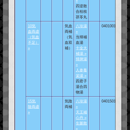
»
四逆散
合桂枝
茯苓丸
10気
気血
八珍湯
040100101
血両虚
両補
»
（気血
（気
当帰補
不足）
血双
血湯
»
補）
十全大
補湯 »
帰脾湯
»
人参養
栄湯 »
四君子
湯合四
物湯
15気
気陰
八珍湯
040150101
陰両虚
両補
»
»
天王補
心丹 »
生脈散
»