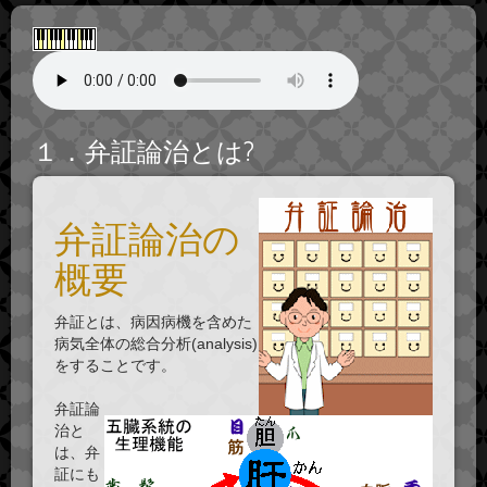
１．弁証論治とは?
弁証論治の
概要
弁証とは、病因病機を含めた
病気全体の総合分析(analysis)
をすることです。
弁証論
治と
は、弁
証にも