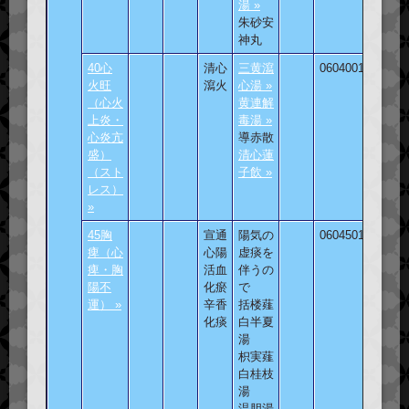
湯 »
朱砂安
神丸
40心
清心
三黄瀉
060400101
火旺
瀉火
心湯 »
（心火
黄連解
上炎・
毒湯 »
心炎亢
導赤散
盛）
清心蓮
（スト
子飲 »
レス）
»
45胸
宣通
陽気の
060450101
痺（心
心陽
虚痰を
痺・胸
活血
伴うの
陽不
化瘀
で
運） »
辛香
括楼薤
化痰
白半夏
湯
枳実薤
白桂枝
湯
温胆湯