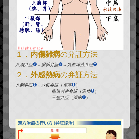
１．
内傷雑病
の弁証方法
八綱弁証
→
臓腑弁証
→
気血津液弁証
２．
外感熱病
の弁証方法
八綱弁証
→
六経弁証
（
傷寒
）
衛気営血弁証
（
温病
）
三焦弁証
（
温病
）