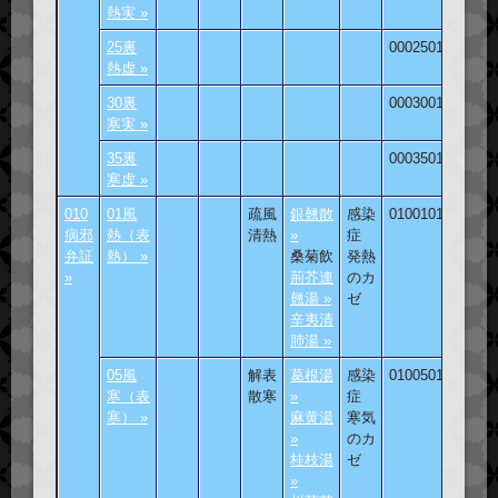
熱実 »
25裏
000250101
熱虚 »
30裏
000300101
寒実 »
35裏
000350101
寒虚 »
010
01風
疏風
銀翹散
感染
010010101
病邪
熱（表
清熱
»
症
弁証
熱） »
桑菊飲
発熱
»
荊芥連
のカ
翹湯 »
ゼ
辛夷清
肺湯 »
05風
解表
葛根湯
感染
010050101
寒（表
散寒
»
症
寒） »
麻黄湯
寒気
»
のカ
桂枝湯
ゼ
»