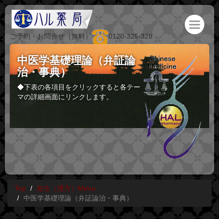
ご予約・お問合せ（無料）
0120-325-328
中医学基礎理論（弁証論
治・事典）
◆下表の各項目をクリックすると各テー
マの詳細画面にリンクします。
Top
知る（漢方）Menu
中医学基礎理論（弁証論治・事典）