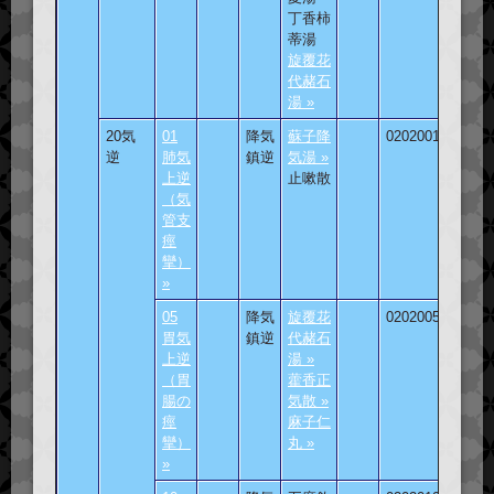
丁香柿
蒂湯
旋覆花
代赭石
湯 »
20気
01
降気
蘇子降
020200101
逆
肺気
鎮逆
気湯 »
上逆
止嗽散
（気
管支
痙
攣）
»
05
降気
旋覆花
020200501
胃気
鎮逆
代赭石
上逆
湯 »
（胃
藿香正
腸の
気散 »
痙
麻子仁
攣）
丸 »
»