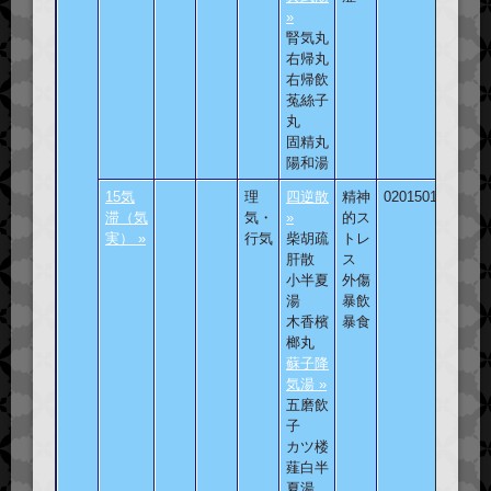
»
腎気丸
右帰丸
右帰飲
菟絲子
丸
固精丸
陽和湯
15気
理
四逆散
精神
020150101
滞（気
気・
»
的ス
実） »
行気
柴胡疏
トレ
肝散
ス
小半夏
外傷
湯
暴飲
木香檳
暴食
榔丸
蘇子降
気湯 »
五磨飲
子
カツ楼
薤白半
夏湯