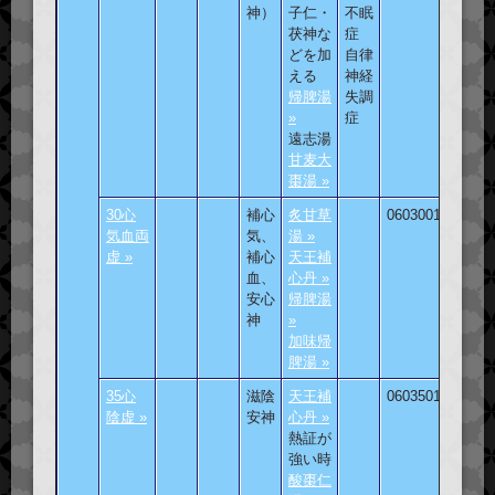
神）
子仁・
不眠
茯神な
症
どを加
自律
える
神経
帰脾湯
失調
»
症
遠志湯
甘麦大
棗湯 »
30心
補心
炙甘草
060300101
気血両
気、
湯 »
虚 »
補心
天王補
血、
心丹 »
安心
帰脾湯
神
»
加味帰
脾湯 »
35心
滋陰
天王補
060350101
陰虚 »
安神
心丹 »
熱証が
強い時
酸棗仁