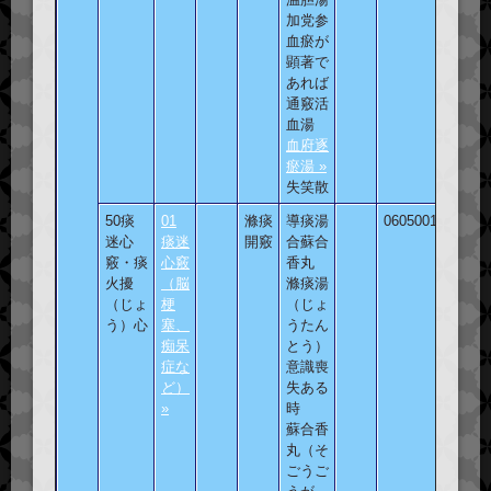
加党参
血瘀が
顕著で
あれば
通竅活
血湯
血府逐
瘀湯 »
失笑散
50痰
01
滌痰
導痰湯
060500101
迷心
痰迷
開竅
合蘇合
竅・痰
心竅
香丸
火擾
（脳
滌痰湯
（じょ
梗
（じょ
う）心
塞、
うたん
痴呆
とう）
症な
意識喪
ど）
失ある
»
時
蘇合香
丸（そ
ごうご