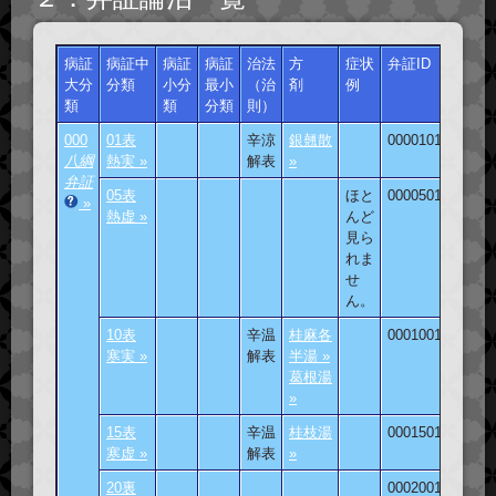
病証
病証中
病証
病証
治法
方
症状
弁証ID
大分
分類
小分
最小
（治
剤
例
類
類
分類
則）
000
01表
辛涼
銀翹散
000010101
八綱
熱実 »
解表
»
弁証
05表
ほと
000050101
»
熱虚 »
んど
見ら
れま
せ
ん。
10表
辛温
桂麻各
000100101
寒実 »
解表
半湯 »
葛根湯
»
15表
辛温
桂枝湯
000150101
寒虚 »
解表
»
20裏
000200101