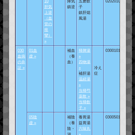
10
降気
五磨飲
020201001
肝気
鎮逆
子
上逆
鎮肝熄
（血
風湯
管の
痙
攣）
»
030
01血
補血
帰脾湯
030010101
血病
虚 »
（養
»
の弁
血）
四物湯
証 »
»
冷え
補肝湯
症
温経湯
»
当帰芍
薬散 »
当帰飲
子 »
05陰
補陰
養胃湯
030050101
虚 »
（養
益胃湯
陰・
六味丸
滋
»