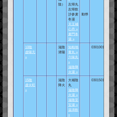
陰）
左帰丸
左帰飲
沙参麦
動悸
冬湯
天王補
心丹 »
麦門冬
湯 »
10陰
滋陰
知柏地
030100101
虚陽亢
潜陽
黄丸 »
»
六味丸
»
滋陰降
火湯 »
15陰
滋陰
大補陰
030150101
虚火旺
降火
丸
»
滋陰降
火湯 »
滋陰至
宝湯 »
温清飲
»