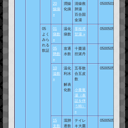
20
潤燥
清燥救
050050120
燥痰
化痰
肺湯
»
百合固
金湯
05
01
温化
苓桂朮
050050501
よく
痰飲
痰飲
甘湯 »
みら
»
れる
05
攻逐
十棗湯
050050505
飲証
懸飲
水飲
控涎丹
»
10
温化
五苓散
050050510
溢飲
利水
合五皮
»
飲
解表
化飲
小青竜
湯（表
証を伴
う時）
»
15
瀉肺
テイレ
050050515
支飲
逐飲
キ大棗