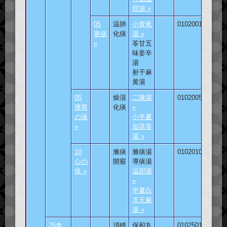
胆湯 »
05
温肺
小青竜
010200105
寒痰
化痰
湯 »
»
苓甘五
味姜辛
湯
射干麻
黄湯
05
燥湿
二陳湯
010200501
脾胃
化痰
»
の痰
小半夏
»
加茯苓
湯 »
10
滌痰
滌痰湯
010201001
心の
開竅
導痰湯
痰 »
温胆湯
»
半夏白
朮天麻
湯 »
25食
消積
保和丸
010250101