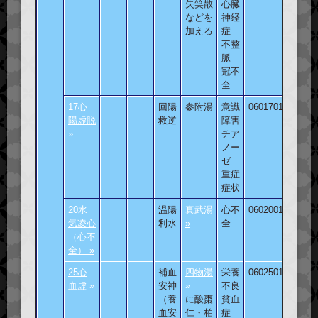
失笑散
心臓
などを
神経
加える
症
不整
脈
冠不
全
17心
回陽
参附湯
意識
060170101
陽虚脱
救逆
障害
»
チア
ノー
ゼ
重症
症状
20水
温陽
真武湯
心不
060200101
気凌心
利水
»
全
（心不
全） »
25心
補血
四物湯
栄養
060250101
血虚 »
安神
»
不良
（養
に酸棗
貧血
血安
仁・柏
症