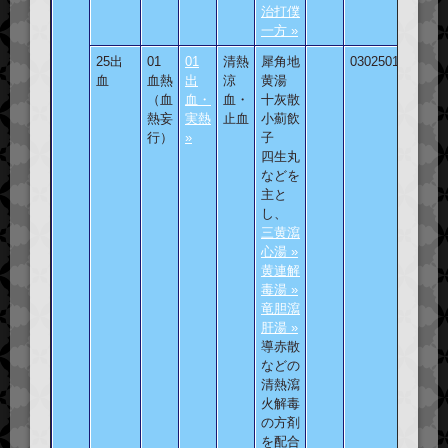
治打僕
一方 »
25出
01
01
清熱
犀角地
030250101
血
血熱
出
涼
黄湯
（血
血・
血・
十灰散
熱妄
実熱
止血
小薊飲
行）
»
子
四生丸
などを
主と
し、
三黄瀉
心湯 »
黄連解
毒湯 »
竜胆瀉
肝湯 »
導赤散
などの
清熱瀉
火解毒
の方剤
を配合