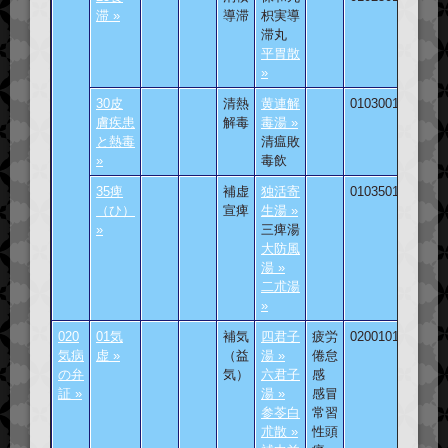
滞 »
導滞
枳実導
滞丸
平胃散
»
30皮
清熱
黄連解
010300101
膚疾患
解毒
毒湯 »
と熱毒
清瘟敗
»
毒飲
35痺
補虚
独活寄
010350101
（ひ）
宣痺
生湯 »
»
三痺湯
大防風
湯 »
二朮湯
»
020
01気
補気
四君子
疲労
020010101
気病
虚 »
（益
湯 »
倦怠
の弁
気）
六君子
感
証 »
湯 »
感冒
参苓白
常習
朮散 »
性頭