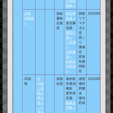
川芎茶
調飲 »
10寒
温経
独活寄
関節
010100101
湿阻絡
通絡
生湯 »
リウ
»
去風
羌活勝
マチ
湿
湿湯
冷え
薏苡仁
症
湯 »
肩こ
二朮湯
り
»
腰痛
大防風
症
湯 »
変形
桂枝加
性膝
朮附湯
関節
»
症
15湿
01
清熱
連朴飲
感冒
010150101
熱
中焦
化湿
甘露消
慢性
に湿
毒飲
胆嚢
熱の
黄芩滑
炎
邪が
石湯
慢性
侵入
茵蔯五
肝炎
した
苓散 »
場合