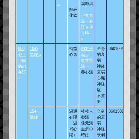
»
瀉肺湯
解表
化飲
小青竜
湯（表
証を伴
う時）
»
060
10心
補益
四君子
全身
060100101
心・
気虚 »
心気
湯 »
的衰
小腸
炙甘草
弱
病の
湯 »
神経
弁証
養心湯
衰弱
»
心臓
神経
症
不整
脈
15心
温通
桂枝人
全身
060150101
陽虚 »
心陽
参湯
的衰
（温
保元湯
弱
補心
血瘀の
神経
陽）
時は
衰弱