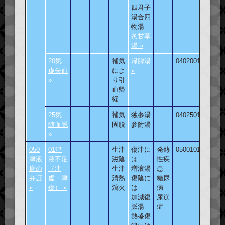
四君子
湯合四
物湯
炙甘草
湯 »
20気
補気
帰脾湯
040200101
虚失血
によ
»
»
り引
血帰
経
25気
補気
独参湯
040250101
随血脱
固脱
参附湯
»
050
01津
生津
傷津に
発熱
050010101
津液
液不足
滋陰
は
性疾
病の
（津
生津
増液湯
患
弁証
虚・津
清熱
傷陰に
糖尿
»
傷） »
瀉火
は
病
加減復
尿崩
脈湯
症
熱盛傷