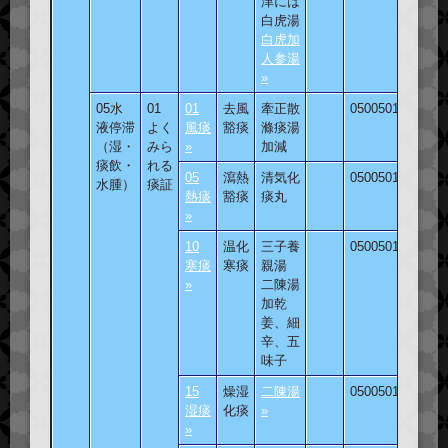
津には
白虎湯
白虎加
人参湯
»
05水
01
01
去風
牽正散
050050101
液停滞
よく
風痰
豁痰
滌痰湯
（湿・
みら
»
加減
痰飲・
れる
05
瀉熱
清気化
050050105
水腫）
痰証
熱痰
豁痰
痰丸
»
10
温化
三子養
050050110
寒痰
寒痰
親湯
»
二陳湯
加乾
姜、細
辛、五
味子
15
燥湿
二陳湯
050050115
湿痰
化痰
»
»