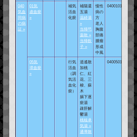
040
01気
補気
補陽還
慢性
040010101
気血
虚血瘀
活血
五湯
病の
同病
»
化瘀
温経湯
方
の病
»
老人
証 »
当帰芍
胸腹
薬散 »
部痛
当帰飲
腫瘤
子 »
形成
中風
05気
行気
逍遙散
040050101
滞血瘀
活血
加桃
»
（調
仁、紅
気活
花、三
血化
梭、蘇
瘀）
木
膈下逐
瘀湯
疎肝解
鬱湯
桃核承
気湯 »
通導散