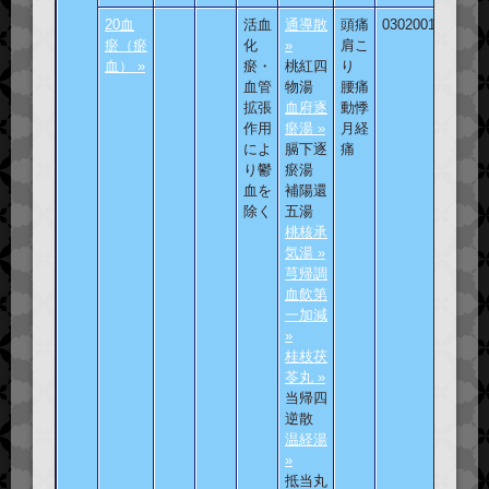
20血
活血
通導散
頭痛
030200101
瘀（瘀
化
»
肩こ
血） »
瘀・
桃紅四
り
血管
物湯
腰痛
拡張
血府逐
動悸
作用
瘀湯 »
月経
によ
膈下逐
痛
り鬱
瘀湯
血を
補陽還
除く
五湯
桃核承
気湯 »
芎帰調
血飲第
一加減
»
桂枝茯
苓丸 »
当帰四
逆散
温経湯
»
抵当丸