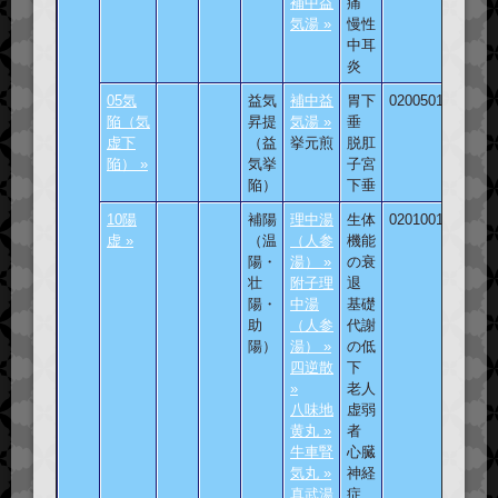
補中益
痛
気湯 »
慢性
中耳
炎
05気
益気
補中益
胃下
020050101
陥（気
昇提
気湯 »
垂
虚下
（益
挙元煎
脱肛
陥） »
気挙
子宮
陥）
下垂
10陽
補陽
理中湯
生体
020100101
虚 »
（温
（人参
機能
陽・
湯） »
の衰
壮
附子理
退
陽・
中湯
基礎
助
（人参
代謝
陽）
湯） »
の低
四逆散
下
»
老人
八味地
虚弱
黄丸 »
者
牛車腎
心臓
気丸 »
神経
真武湯
症