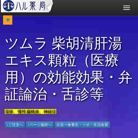
メ
ニ
ュ
ー
ツムラ 柴胡清肝湯
エキス顆粒（医療
用）の効能効果・弁
証論治・舌診等
湿疹、慢性扁桃炎、神経症
↓ご注文へ
↓ページ最終へ
次頁⇒食養生・ツボ・生活改善