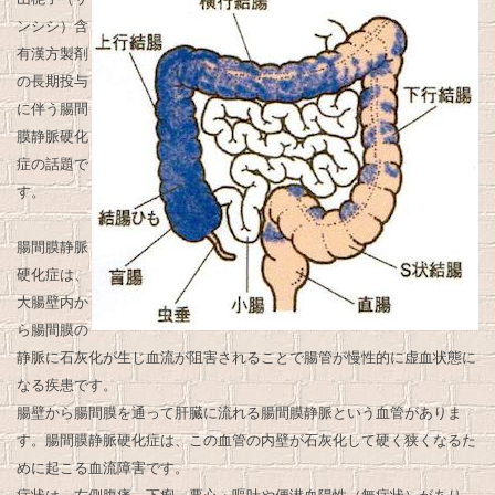
ンシシ）含
有漢方製剤
の長期投与
に伴う腸間
膜静脈硬化
症の話題で
す。
腸間膜静脈
硬化症は、
大腸壁内か
ら腸間膜の
静脈に石灰化が生じ血流が阻害されることで腸管が慢性的に虚血状態に
なる疾患です。
腸壁から腸間膜を通って肝臓に流れる腸間膜静脈という血管がありま
す。腸間膜静脈硬化症は、この血管の内壁が石灰化して硬く狭くなるた
めに起こる血流障害です。