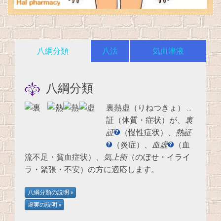
八綱分類
八法
気血津液
八綱分類
裏熱虚（りねつきょ）
…
証（体質・症状）が、
裏
証
（慢性症状）、
熱証
（炎症）、
血虚
（血
流不足・貧血症状）、
気上衝
（のぼせ・イライ
ラ・緊張・不安）の方に適応します。