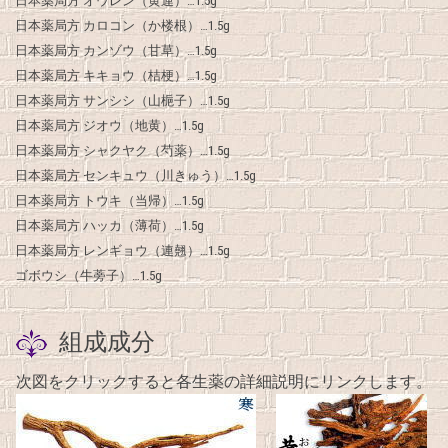
日本薬局方 オウレン（黄連）…1.5g
日本薬局方 カロコン（か楼根）…1.5g
日本薬局方 カンゾウ（甘草）…1.5g
日本薬局方 キキョウ（桔梗）…1.5g
日本薬局方 サンシシ（山梔子）…1.5g
日本薬局方 ジオウ（地黄）…1.5g
日本薬局方 シャクヤク（芍薬）…1.5g
日本薬局方 センキュウ（川きゅう）…1.5g
日本薬局方 トウキ（当帰）…1.5g
日本薬局方 ハッカ（薄荷）…1.5g
日本薬局方 レンギョウ（連翹）…1.5g
ゴボウシ（牛蒡子）…1.5g
組成成分
次図をクリックすると各生薬の詳細説明にリンクします。