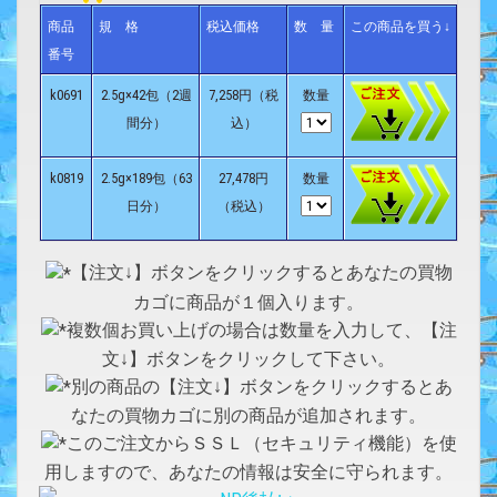
商品
規 格
税込価格
数 量
この商品を買う↓
番号
k0691
2.5g×42包（2週
7,258円（税
数量
間分）
込）
k0819
2.5g×189包（63
27,478円
数量
日分）
（税込）
【注文↓】ボタンをクリックするとあなたの買物
カゴに商品が１個入ります。
複数個お買い上げの場合は数量を入力して、【注
文↓】ボタンをクリックして下さい。
別の商品の【注文↓】ボタンをクリックするとあ
なたの買物カゴに別の商品が追加されます。
このご注文からＳＳＬ（セキュリティ機能）を使
用しますので、あなたの情報は安全に守られます。