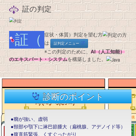
証の判定
証（症状・体質）判定を望む方
は
証判定メニュー
AI（人工知能）
※この判定のために、
のエキスパート・システム
を構築しました。
診断のポイント
●癇が強い、虚弱
●頸部や顎下に淋巴節腫大（扁桃腺、アデノイド等）
●腹直筋緊張、くすぐったがり