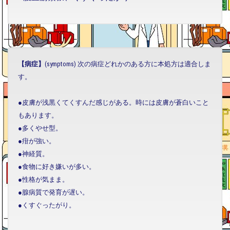
【病症】
(symptoms) 次の病症どれかのある方に本処方は適合しま
す。
●皮膚が浅黒くてくすんだ感じがある。時には皮膚が蒼白いこと
もあります。
●多くやせ型。
●疳が強い。
●神経質。
●食物に好き嫌いが多い。
●性格が気まま。
●腺病質で発育が遅い。
●くすぐったがり。