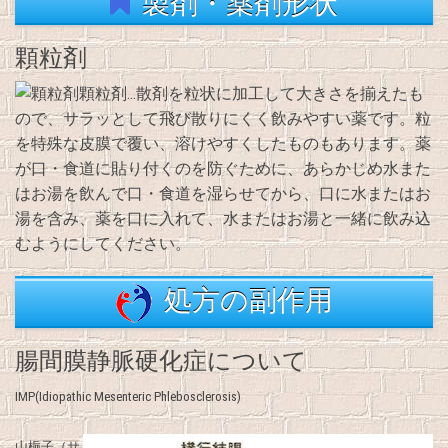
製剤・薬剤形状
顆粒剤
顆粒剤…散剤を粒状に加工して大きさを揃えたも
ので、サラッとして飛び散りにくく飲みやすい薬です。粒
を特殊な皮膜で覆い、溶けやすくしたものもあります。薬
が口・食道に貼り付くのを防ぐために、あらかじめ水また
はお湯を飲んで口・食道を湿らせてから、口に水またはお
湯を含み、薬を口に入れて、水またはお湯と一緒に飲み込
むようにしてください。
処方の副作用
腸間膜静脈硬化症について
IMP(Idiopathic Mesenteric Phlebosclerosis)
山梔子（サ