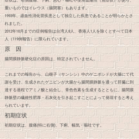
症状は、右側腹痛、下痢、悪心・嘔吐や便潜血陽性（無症状）があり、
重いものではイレウス（腸閉塞）もあります。
1993年、虚血性消化管疾患として独立した疾患であることが明らかとさ
れました。
2012年10月までの症例報告は台湾人8人、香港人1人を除くとすべて日本
人（119例報告）に限られています。
原 因
腸間膜静脈硬化症の原因は、特定されていません。
これまでの報告から、山梔子（サンシシ）中のゲニポシドが大腸にて代
謝を受け、生成されたゲニピンが大腸から腸間膜静脈を通って肝臓に到
達する過程でアミノ酸と結合し、青色色素を生成するとともに、腸間膜
静脈壁の繊維性肥厚・石灰化を引き起こすことによって発現すると考え
られています。
初期症状
初期症状は、腹痛(特に右側)、下痢、幅気・嘔吐です。