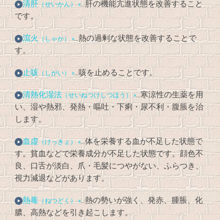
清肝
…肝の機能亢進状態を改善すること
（せいかん） »
です。
瀉火
…熱の過剰な状態を改善することで
（しゃか） »
す。
止咳
…咳を止めることです。
（しがい） »
清熱化湿法
…寒涼性の生薬を用
（せいねつけしつほう） »
い、湿や熱邪、発熱・嘔吐・下痢・尿不利・腹脹を治
します。
血虚
…体を栄養する血が不足した状態で
（けっきょ） »
す。貧血などで栄養成分が不足した状態です。顔色不
良、口舌が淡白、爪・毛髪につやがない、ふらつき、
視力減退などがあります。
熱毒
…熱の勢いが強く、発赤、腫脹、化
（ねつどく） »
膿、高熱などを引き起こします。