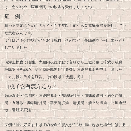
は、念のため、医療機関での検査を受けましょうね！。
症 例
精神不安定のため、少なくとも７年以上前から黄連解毒湯を服用してい
た患者さんです。
３年ほど下痢症状がときおり現れ、そのつど、整腸剤や下痢止めを処方
していました。
便潜血検査で陽性、大腸内視鏡検査で盲腸から上位結腸に暗紫状粘膜、
静脈拡張を認め、腸間膜静脈硬化症を疑い黄連解毒湯を中止しました。
１カ月後に治癒を確認、その後は症状無しです。
山梔子含有漢方処方名
茵蔯蒿湯・温清飲・黄連解毒湯・加味帰脾湯・加味逍遙散・荊芥連翹
湯・五淋散・柴胡清肝湯・辛夷清肺湯・清肺湯・清上防風湯・防風通聖
散・竜胆瀉肝湯
左側結腸に好発するはずの虚血性腸炎が右側結腸に起きた場合には、必