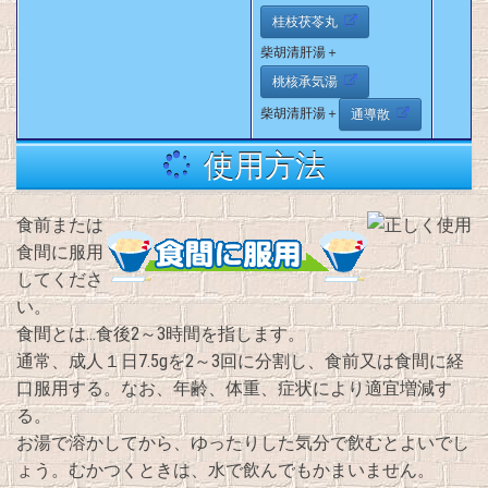
桂枝茯苓丸
柴胡清肝湯＋
桃核承気湯
柴胡清肝湯＋
通導散
使用方法
食前または
食間に服用
してくださ
い。
食間とは…食後2～3時間を指します。
通常、成人１日7.5gを2～3回に分割し、食前又は食間に経
口服用する。なお、年齢、体重、症状により適宜増減す
る。
お湯で溶かしてから、ゆったりした気分で飲むとよいでし
ょう。むかつくときは、水で飲んでもかまいません。