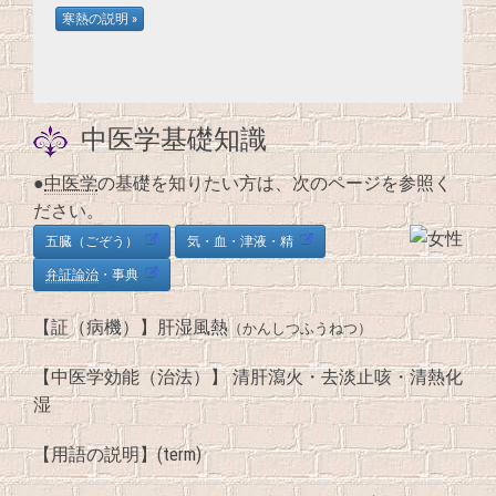
中医学基礎知識
●
中医学
の基礎を知りたい方は、次のページを参照く
ださい。
五臓（ごぞう）
気・血・津液・精
弁証論治
・事典
【証（病機）】肝湿風熱
（かんしつふうねつ）
【中医学効能（治法）】 清肝瀉火・去淡止咳・清熱化
湿
【用語の説明】(term)