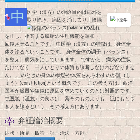
中医学
（
漢方
）の治療目的は病邪を
取り除き、病因を消し去り、
陰陽
のバランス(balance)の乱れ
を正し、相関する臓腑の生理機能を調和・
回復させることです。
中医学
（
漢方
）の特徴は、身体全
体を診るということです。 身体全体の調子（バランス）
を整え、病気を治していきます。 ですから、病気の症状
だけでなく、一人ひとりの体質も診断しなければなりませ
ん。 このときの身体の状態や体質をあらわすのが
証
（し
ょう）(constitution)という概念です。 この考え方は、西洋
医学が臓器や組織に原因を求めていくのとは対照的です。
中医学
（
漢方
）の良さは、薬そのものよりも、
証
にもとづ
き人を診るという、その考え方にあります。
弁証論治概要
症状・所見→四診→証→治法→方剤