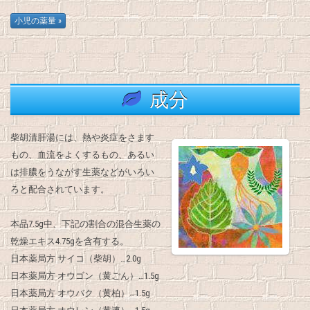
成分
柴胡清肝湯には、熱や炎症をさます
もの、血流をよくするもの、あるい
は排膿をうながす生薬などがいろい
ろと配合されています。
本品7.5g中、下記の割合の混合生薬の
乾燥エキス4.75gを含有する。
日本薬局方 サイコ（柴胡）…2.0g
日本薬局方 オウゴン（黄ごん）…1.5g
日本薬局方 オウバク（黄柏）…1.5g