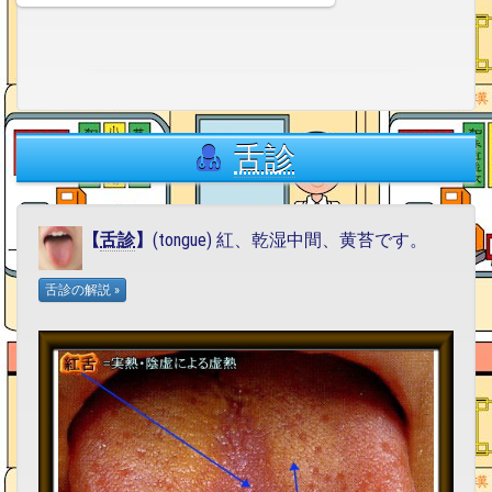
舌診
【
舌診
】
(tongue) 紅、乾湿中間、黄苔です。