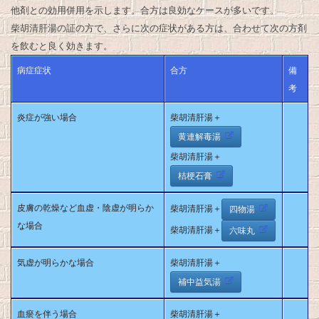
他剤との効用併用を示します。合方は良効なケースが多いです。
柴胡清肝湯の証の方で、さらに次の症状がある方は、合わせて次の方剤
を飲むと良く効きます。
病症症状
合方
備
考
炎症が強い場合
柴胡清肝湯＋
黄連解毒湯
柴胡清肝湯＋
桔梗石膏
皮膚の乾燥など血虚・陰虚が明らか
柴胡清肝湯＋
四物湯
な場合
柴胡清肝湯＋
六味丸
気虚が明らかな場合
柴胡清肝湯＋
補中益気湯
血瘀を伴う場合
柴胡清肝湯＋