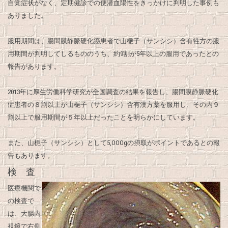
自覚症状がなく、定期健診での便潜血陽性をきっかけに判明した事例も
ありました。
服用期間は、腸間膜静脈硬化癌患者で山梔子（サンシシ）含有牲方の服
用期間が判明してしるもののうち、約9割が5年以上の服用であったとの
報告があります。
2013年に厚生労働科学研究が全国調査の結果を報告し、腸間膜静脈硬化
症患者の８割以上が山梔子（サンシシ）含有漢方薬を服用し、その内９
割以上で服用期間が５年以上だったことを明らかにしています。
また、山梔子（サンシシ）として5,OOOgの摂取がポイントであるとの報
告もあります。
検 査
医療機関で
の検査で
は、大腸内
視鏡で右側