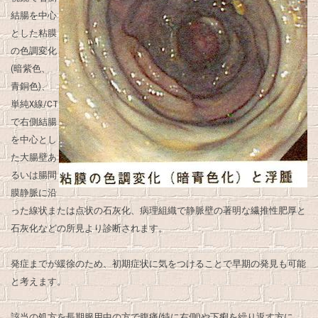
結腸を中心
とした粘膜
の色調変化
(暗紫色、
青銅色)、
単純X線/CT
で右側結腸
を中心とし
た大腸壁あ
るいは腸間
膜静脈に沿
った線状または点状の石灰化、病理組織で静脈壁の著明な繊推性肥厚と
石灰化などの所見より診断されます。
発症までが緩徐のため、初期症状に気をつけることで早期の発見も可能
と考えます。
該当の処方を長期服用中の方で腹痛(特に右側)や下痢を繰り返す方に