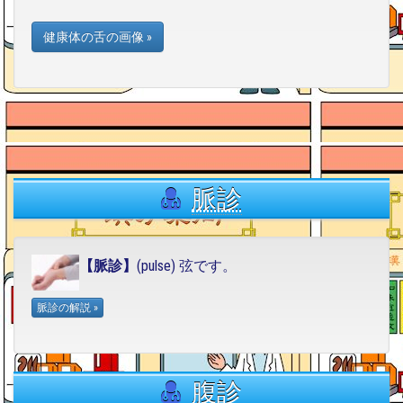
健康体の舌の画像 »
脈診
【脈診】
(pulse) 弦です。
腹診