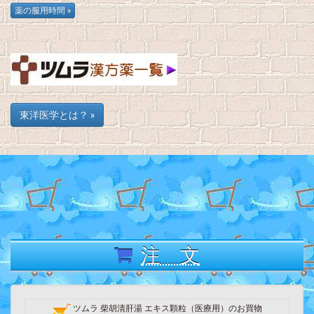
東洋医学とは？ »
注 文
ツムラ 柴胡清肝湯 エキス顆粒（医療用）のお買物