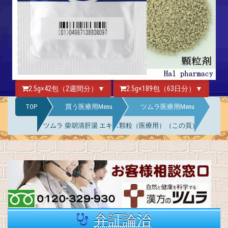
2.5g×42包（2週間分）▼
2.5g×189包（63日分）▼
TOP
買う医療用Menu
ツムラ医療用Menu
ツムラ 柴胡清肝湯 エキス顆粒（医療用）（この頁）
弁証論治