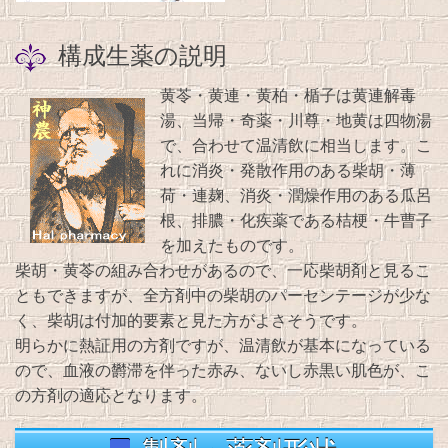
構成生薬の説明
黄苓・黄連・黄柏・楯子は黄連解毒
湯、当帰・奇薬・川尊・地黄は四物湯
で、合わせて温清飲に相当します。こ
れに消炎・発散作用のある柴胡・薄
荷・連麹、消炎・潤燥作用のある瓜呂
根、排膿・化疾薬である桔梗・牛曹子
を加えたものです。
柴胡・黄苓の組み合わせがあるので、一応柴胡剤と見るこ
ともできますが、全方剤中の柴胡のパーセンテージが少な
く、柴胡は付加的要素と見た方がよさそうです。
明らかに熱証用の方剤ですが、温清飲が基本になっている
ので、血液の欝滞を伴った赤み、ないし赤黒い肌色が、こ
の方剤の適応となります。