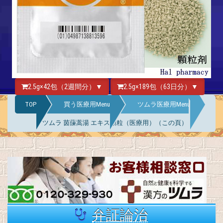
2.5g×42包（2週間分）▼
2.5g×189包（63日分）▼
TOP
買う医療用Menu
ツムラ医療用Menu
ツムラ 茵蔯蒿湯 エキス顆粒（医療用）（この頁）
弁証論治