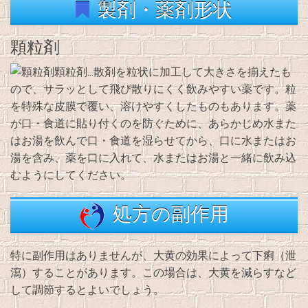
製剤・薬剤形状
顆粒剤
顆粒剤…散剤を粒状に加工して大きさを揃えたも
ので、サラッとして飛び散りにくく飲みやすい薬です。粒
を特殊な皮膜で覆い、溶けやすくしたものもあります。薬
が口・食道に貼り付くのを防ぐために、あらかじめ水また
はお湯を飲んで口・食道を湿らせてから、口に水またはお
湯を含み、薬を口に入れて、水またはお湯と一緒に飲み込
むようにしてください。
処方の副作用
特に副作用はありませんが、大黄の効果によって下痢（泄
瀉）することがあります。この場合は、大黄を減らすなど
して調節するとよいでしょう。