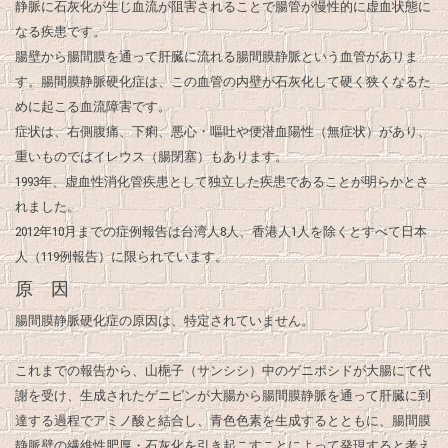
静脈に石灰化が生じ血流が阻害されることで腸管が慢性的に虚血状態に
なる疾患です。
腸壁から腸間膜を通って肝臓に流れる腸間膜静脈という血管がありま
す。腸間膜静脈硬化症は、この血管の内壁が石灰化して硬く狭くなるた
めに起こる血流障害です。
症状は、右側腹痛、下痢、悪心・嘔吐や便潜血陽性（無症状）があり、
重いものではイレウス（腸閉塞）もあります。
1993年、虚血性消化管疾患として独立した疾患であることが明らかとさ
れました。
2012年10月までの症例報告は台湾人8人、香港人1人を除くとすべて日本
人（119例報告）に限られています。
原 因
腸間膜静脈硬化症の原因は、特定されていません。
これまでの報告から、山梔子（サンシシ）中のゲニポシドが大腸にて代
謝を受け、生成されたゲニピンが大腸から腸間膜静脈を通って肝臓に到
達する過程でアミノ酸と結合し、青色色素を生成するとともに、腸間膜
静脈壁の繊維性肥厚・石灰化を引き起こすことによって発現すると考え