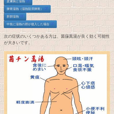
皮膚病と湿熱
脾胃湿熱（湿熱阻滞脾胃）
肝胆湿熱
中焦に湿熱の邪が侵入した場合
次の症状のいくつかある方は、茵蔯蒿湯が良く効く可能性
が大きいです。