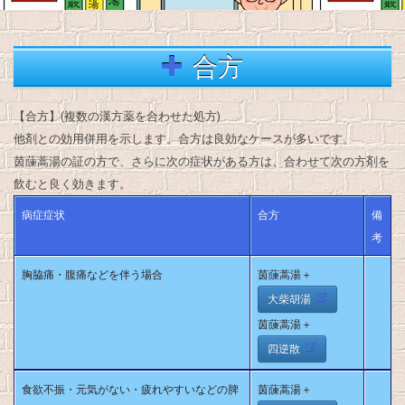
合方
【合方】(複数の漢方薬を合わせた処方)
他剤との効用併用を示します。合方は良効なケースが多いです。
茵蔯蒿湯の証の方で、さらに次の症状がある方は、合わせて次の方剤を
飲むと良く効きます。
病症症状
合方
備
考
胸脇痛・腹痛などを伴う場合
茵蔯蒿湯＋
大柴胡湯
茵蔯蒿湯＋
四逆散
食欲不振・元気がない・疲れやすいなどの脾
茵蔯蒿湯＋