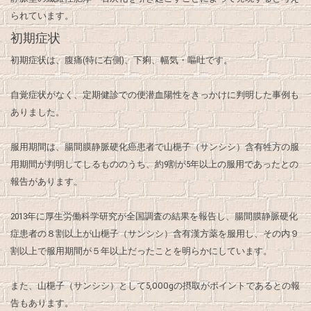
られています。
初期症状
初期症状は、腹痛(特に右側)、下痢、幅気・嘔吐です。
自覚症状がなく、定期健診での便潜血陽性をきっかけに判明した事例も
ありました。
服用期間は、腸間膜静脈硬化癌患者で山梔子（サンシシ）含有牲方の服
用期間が判明してしるもののうち、約9割が5年以上の服用であったとの
報告があります。
2013年に厚生労働科学研究が全国調査の結果を報告し、腸間膜静脈硬化
症患者の８割以上が山梔子（サンシシ）含有漢方薬を服用し、その内９
割以上で服用期間が５年以上だったことを明らかにしています。
また、山梔子（サンシシ）として5,OOOgの摂取がポイントであるとの報
告もあります。