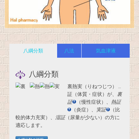
八綱分類
八法
気血津液
八綱分類
裏熱実（りねつじつ）
…
証（体質・症状）が、
裏
証
（慢性症状）、
熱証
（炎症）、
実証
（比
較的体力充実）、
湿証
（尿量が少ない）の方に
適応します。