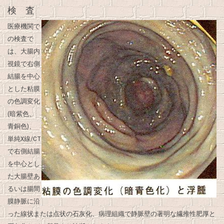
検 査
医療機関で
の検査で
は、大腸内
視鏡で右側
結腸を中心
とした粘膜
の色調変化
(暗紫色、
青銅色)、
単純X線/CT
で右側結腸
を中心とし
た大腸壁あ
るいは腸間
膜静脈に沿
った線状または点状の石灰化、病理組織で静脈壁の著明な繊推性肥厚と