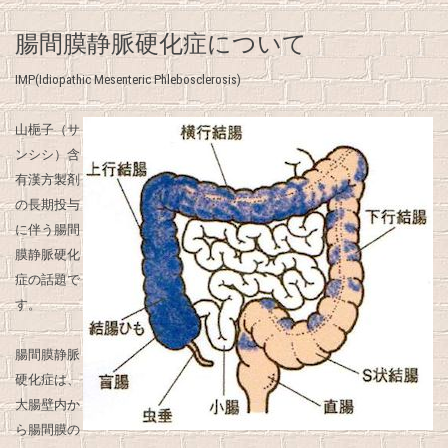
腸間膜静脈硬化症について
IMP(Idiopathic Mesenteric Phlebosclerosis)
山梔子（サ
ンシシ）含
有漢方製剤
の長期投与
に伴う腸間
膜静脈硬化
症の話題で
す。
腸間膜静脈
硬化症は、
大腸壁内か
ら腸間膜の