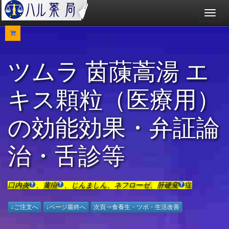
メ
ニ
ュ
ー
ツムラ 茵蔯蒿湯 エ
キス顆粒（医療用）
の効能効果・弁証論
治・舌診等
口内炎
、
黄疸
、
じんましん
、
ネフローゼ
、
肝硬変
症
↓ご注文へ
↓ページ最終へ
次頁⇒食養生・ツボ・生活改善