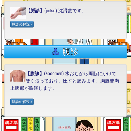
【脈診】
(pulse) 沈滑数です。
腹診
【腹診】
(abdomen) 水おちから両脇にかけて
硬く張っており、圧すと痛みます。胸脇苦満
上腹部が膨満します。