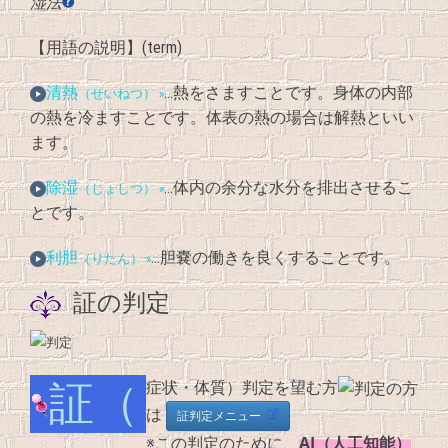
湿法
【用語の説明】(term)
清熱
…熱をさますことです。身体の内部
（せいねつ） »
の熱を冷ますことです。体表の熱の場合は解熱といい
ます。
除湿
…体内の余分な水分を排出させるこ
（じょしつ） »
とです。
利胆
…胆嚢の働きを良くすることです。
（りたん） »
証の判定
証（症状・体質）判定を望む方
は
証判定メニュー
AI（人工知能）
※この判定のために、