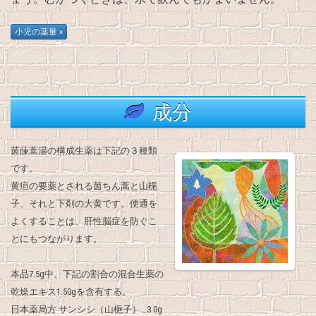
成分
茵蔯蒿湯の構成生薬は下記の３種類
です。
黄疸の要薬とされる茵ちん蒿と山梔
子、それと下剤の大黄です。便通を
よくすることは、肝性脳症を防ぐこ
とにもつながります。
本品7.5g中、下記の割合の混合生薬の
乾燥エキス1.50gを含有する。
日本薬局方 サンシシ（山梔子）…3.0g