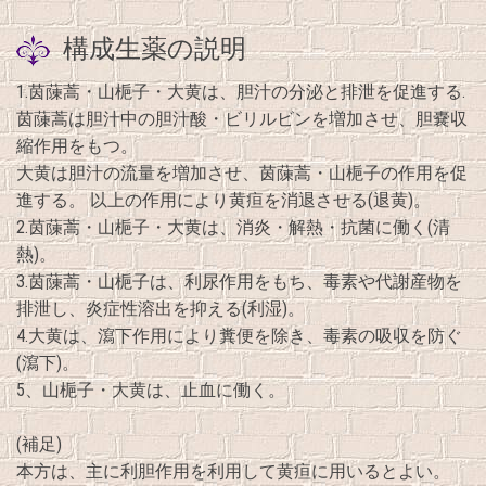
構成生薬の説明
1.茵蔯蒿・山梔子・大黄は、胆汁の分泌と排泄を促進する.
茵蔯蒿は胆汁中の胆汁酸・ビリルビンを増加させ、胆嚢収
縮作用をもつ。
大黄は胆汁の流量を増加させ、茵蔯蒿・山梔子の作用を促
進する。 以上の作用により黄疸を消退させる(退黄)。
2.茵蔯蒿・山梔子・大黄は、消炎・解熱・抗菌に働く(清
熱)。
3.茵蔯蒿・山梔子は、利尿作用をもち、毒素や代謝産物を
排泄し、炎症性溶出を抑える(利湿)。
4.大黄は、瀉下作用により糞便を除き、毒素の吸収を防ぐ
(瀉下)。
5、山梔子・大黄は、止血に働く。
(補足)
本方は、主に利胆作用を利用して黄疸に用いるとよい。