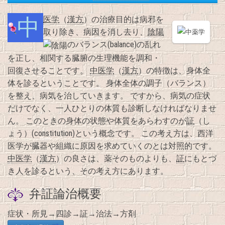
中医学
（
漢方
）の治療目的は病邪を
取り除き、病因を消し去り、
陰陽
のバランス(balance)の乱れ
を正し、相関する臓腑の生理機能を調和・
回復させることです。
中医学
（
漢方
）の特徴は、身体全
体を診るということです。 身体全体の調子（バランス）
を整え、病気を治していきます。 ですから、病気の症状
だけでなく、一人ひとりの体質も診断しなければなりませ
ん。 このときの身体の状態や体質をあらわすのが
証
（し
ょう）(constitution)という概念です。 この考え方は、西洋
医学が臓器や組織に原因を求めていくのとは対照的です。
中医学
（
漢方
）の良さは、薬そのものよりも、
証
にもとづ
き人を診るという、その考え方にあります。
弁証論治概要
症状・所見→四診→証→治法→方剤