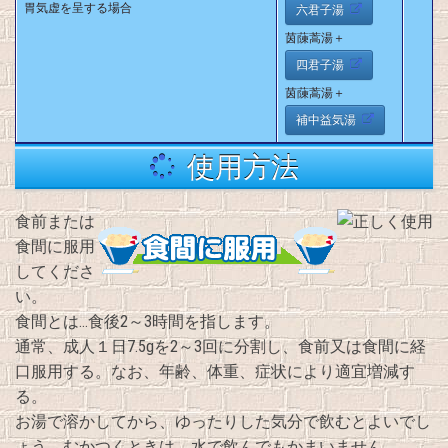
胃気虚を呈する場合
六君子湯
茵蔯蒿湯＋
四君子湯
茵蔯蒿湯＋
補中益気湯
使用方法
食前または
食間に服用
してくださ
い。
食間とは…食後2～3時間を指します。
通常、成人１日7.5gを2～3回に分割し、食前又は食間に経
口服用する。なお、年齢、体重、症状により適宜増減す
る。
お湯で溶かしてから、ゆったりした気分で飲むとよいでし
ょう。むかつくときは、水で飲んでもかまいません。