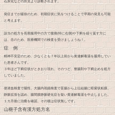
石灰化などの所見より診断されます。
発症までが緩徐のため、初期症状に気をつけることで早期の発見も可能
と考えます。
該当の処方を長期服用中の方で腹痛(特に右側)や下痢を繰り返す方に
は、念のため、医療機関での検査を受けましょうね！。
症 例
精神不安定のため、少なくとも７年以上前から黄連解毒湯を服用してい
た患者さんです。
３年ほど下痢症状がときおり現れ、そのつど、整腸剤や下痢止めを処方
していました。
便潜血検査で陽性、大腸内視鏡検査で盲腸から上位結腸に暗紫状粘膜、
静脈拡張を認め、腸間膜静脈硬化症を疑い黄連解毒湯を中止しました。
１カ月後に治癒を確認、その後は症状無しです。
山梔子含有漢方処方名