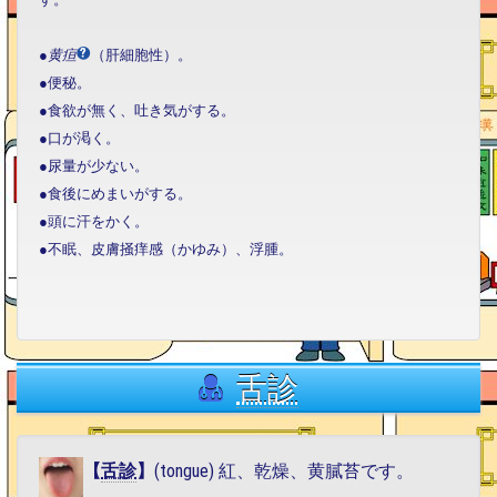
●
黄疸
（肝細胞性）。
●便秘。
●食欲が無く、吐き気がする。
●口が渇く。
●尿量が少ない。
●食後にめまいがする。
●頭に汗をかく。
●不眠、皮膚掻痒感（かゆみ）、浮腫。
舌診
【
舌診
】
(tongue) 紅、乾燥、黄膩苔です。