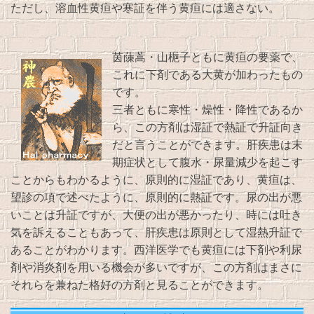
ただし、溶血性黄疸や寒証を伴う黄疸には適さない。
茵蔯蒿・山梔子ともに黄疸の要薬で、
これに下剤である大黄が加わったもの
です。
三者ともに寒性・燥性・降性であるか
ら、この方剤は湿証で熱証で升証向き
だと言うことができます。肝疾患は末
期症状として腹水・尿量減少を起こす
ことからもわかるように、原則的に湿証であり、黄疸は、
望診の項で述べたように、原則的に熱証です。尿の出が悪
いことは升証ですが、大便の出が悪かったり、時には吐き
気を訴えることもあって、肝疾患は原則として湿熱升証で
あることがわかります。西洋医学でも黄疸には下剤や利尿
剤や消炎剤を用いる機会が多いですが、この方剤はまさに
それらを兼ねた格好の方剤と見ることができます。