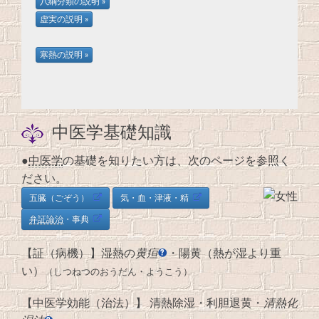
中医学基礎知識
●
中医学
の基礎を知りたい方は、次のページを参照く
ださい。
五臓（ごぞう）
気・血・津液・精
弁証論治
・事典
【証（病機）】湿熱の
黄疸
・陽黄（熱が湿より重
い）
（しつねつのおうだん・ようこう）
【中医学効能（治法）】 清熱除湿・利胆退黄・
清熱化