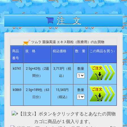
注 文
ツムラ 茵蔯蒿湯 エキス顆粒（医療用）のお買物
商品
規 格
税込価格
数 量
この商品を買う↓
番号
k0741
2.5g×42包（2週
3,713円（税
数量
間分）
込）
k0869
2.5g×189包（63
15,545円
数量
日分）
（税込）
【注文↓】ボタンをクリックするとあなたの買物
カゴに商品が１個入ります。