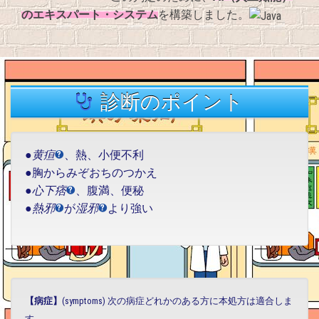
のエキスパート・システム
を構築しました。
診断のポイント
●
黄疸
、熱、小便不利
●胸からみぞおちのつかえ
●
心下痞
、腹満、便秘
●
熱邪
が
湿邪
より強い
【病症】
(symptoms) 次の病症どれかのある方に本処方は適合しま
す。