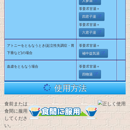
人参湯
苓姜朮甘湯＋
四君子湯
苓姜朮甘湯＋
六君子湯
アトニーをともなうとき(起立性失調症・胃
苓姜朮甘湯＋
下垂など)の場合
補中益気湯
血虚をともなう場合
苓姜朮甘湯＋
四物湯
使用方法
食前または
食間に服用
してくださ
い。