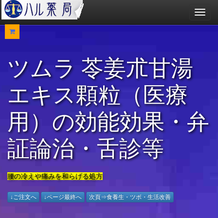
メ
ニ
ュ
ー
ツムラ 苓姜朮甘湯
エキス顆粒（医療
用）の効能効果・弁
証論治・舌診等
腰の冷えや痛みを和らげる処方
↓ご注文へ
↓ページ最終へ
次頁⇒食養生・ツボ・生活改善