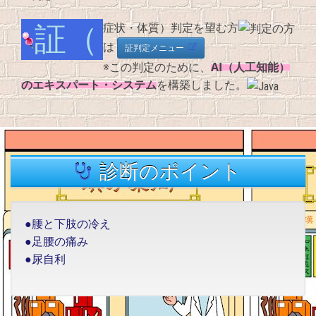
証（症状・体質）判定を望む方
は
証判定メニュー
AI（人工知能）
※この判定のために、
のエキスパート・システム
を構築しました。
診断のポイント
●腰と下肢の冷え
●足腰の痛み
●尿自利