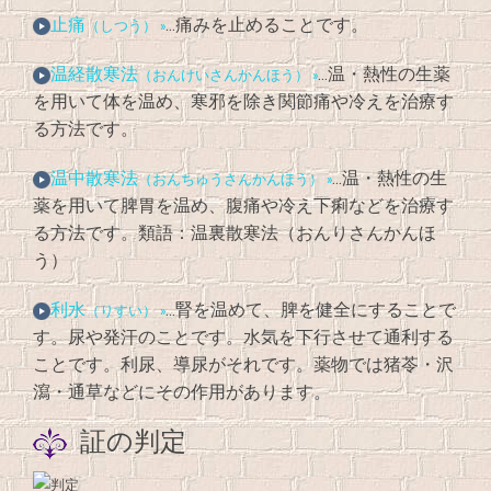
止痛
…痛みを止めることです。
（しつう） »
温経散寒法
…温・熱性の生薬
（おんけいさんかんほう） »
を用いて体を温め、寒邪を除き関節痛や冷えを治療す
る方法です。
温中散寒法
…温・熱性の生
（おんちゅうさんかんほう） »
薬を用いて脾胃を温め、腹痛や冷え下痢などを治療す
る方法です。類語：温裏散寒法（おんりさんかんほ
う）
利水
…腎を温めて、脾を健全にすることで
（りすい） »
す。尿や発汗のことです。水気を下行させて通利する
ことです。利尿、導尿がそれです。薬物では猪苓・沢
瀉・通草などにその作用があります。
証の判定