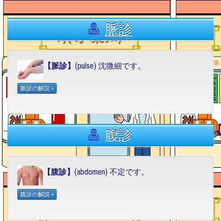
脈診
【脈診】
(pulse) 沈微細です。
腹診
【腹診】
(abdomen) 不定です。