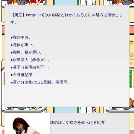
【病症】
(symptoms) 次の病症どれかのある方に本処方は適合しま
す。
●腰の冷感。
●身体が重い。
●腰痛、腰が重い。
●尿量増大（希薄尿）。
●帯下（希薄白帯下）。
●全身倦怠感。
●薄い分泌物の出る湿疹、潰瘍等。
腰の冷えや痛みを和らげる処方