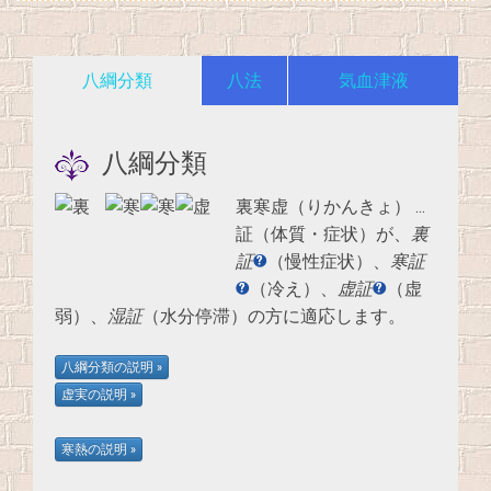
八綱分類
八法
気血津液
八綱分類
裏寒虚（りかんきょ）
…
証（体質・症状）が、
裏
証
（慢性症状）、
寒証
（冷え）、
虚証
（虚
弱）、
湿証
（水分停滞）の方に適応します。