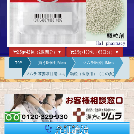
2.5g×42包（2週間分）▼
2.5g×189包（63日分）▼
TOP
買う医療用Menu
ツムラ医療用Menu
ツムラ 苓姜朮甘湯 エキス顆粒（医療用）（この頁）
弁証論治