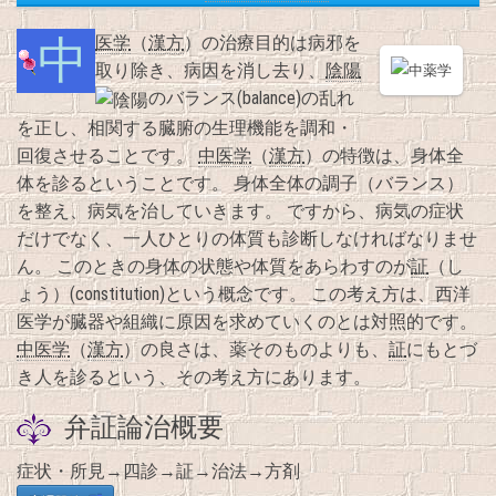
中医学
（
漢方
）の治療目的は病邪を
取り除き、病因を消し去り、
陰陽
のバランス(balance)の乱れ
を正し、相関する臓腑の生理機能を調和・
回復させることです。
中医学
（
漢方
）の特徴は、身体全
体を診るということです。 身体全体の調子（バランス）
を整え、病気を治していきます。 ですから、病気の症状
だけでなく、一人ひとりの体質も診断しなければなりませ
ん。 このときの身体の状態や体質をあらわすのが
証
（し
ょう）(constitution)という概念です。 この考え方は、西洋
医学が臓器や組織に原因を求めていくのとは対照的です。
中医学
（
漢方
）の良さは、薬そのものよりも、
証
にもとづ
き人を診るという、その考え方にあります。
弁証論治概要
症状・所見→四診→証→治法→方剤