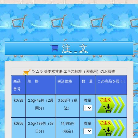
注 文
ツムラ 苓姜朮甘湯 エキス顆粒（医療用）のお買物
商品
規 格
税込価格
数 量
この商品を買う↓
番号
k0728
2.5g×42包（2週
3,603円（税
数量
間分）
込）
k0856
2.5g×189包（63
14,995円
数量
日分）
（税込）