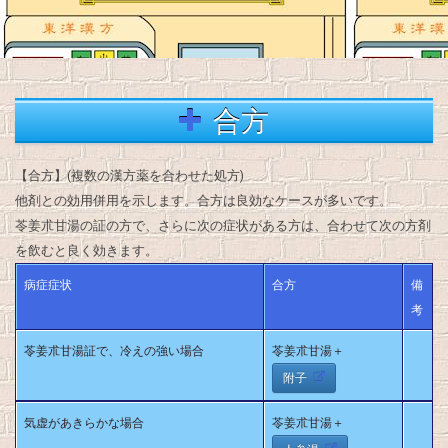
合方
【合方】(複数の漢方薬を合わせた処方)
他剤との効用併用を示します。合方は良効なケースが多いです。
苓姜朮甘湯の証の方で、さらに次の症状がある方は、合わせて次の方剤
を飲むと良く効きます。
病症症状
合方
備
考
苓姜朮甘湯証で、冷えの強い場合
苓姜朮甘湯＋
附子
気虚があきらかな場合
苓姜朮甘湯＋