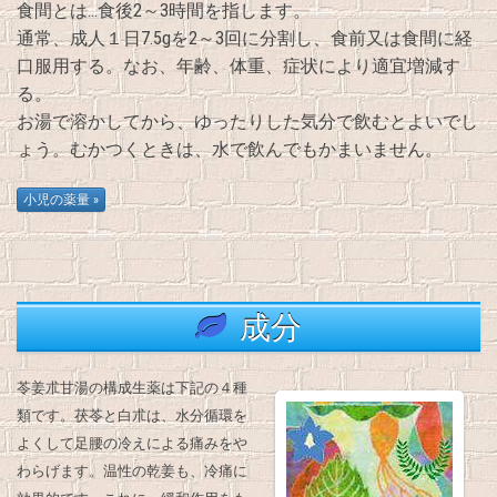
食間とは…食後2～3時間を指します。
通常、成人１日7.5gを2～3回に分割し、食前又は食間に経
口服用する。なお、年齢、体重、症状により適宜増減す
る。
お湯で溶かしてから、ゆったりした気分で飲むとよいでし
ょう。むかつくときは、水で飲んでもかまいません。
成分
苓姜朮甘湯の構成生薬は下記の４種
類です。茯苓と白朮は、水分循環を
よくして足腰の冷えによる痛みをや
わらげます。温性の乾姜も、冷痛に