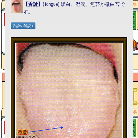
【
舌診
】
(tongue) 淡白、湿潤、無苔か微白苔で
す。