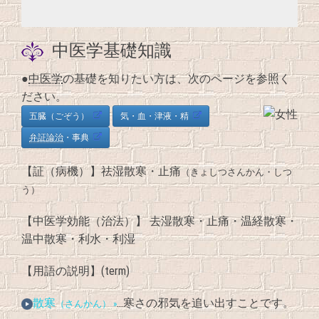
中医学基礎知識
●
中医学
の基礎を知りたい方は、次のページを参照く
ださい。
五臓（ごぞう）
気・血・津液・精
弁証論治
・事典
【証（病機）】祛湿散寒・止痛
（きょしつさんかん・しつ
う）
【中医学効能（治法）】 去湿散寒・止痛・温経散寒・
温中散寒・利水・利湿
【用語の説明】(term)
散寒
…寒さの邪気を追い出すことです。
（さんかん） »