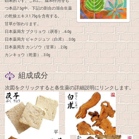
効果的です。これに、緩和作用をも
つ本品7.5g中、下記の割合の混合生薬
の乾燥エキス1.75gを含有する。
甘草が加わります。
日本薬局方 ブクリョウ（茯苓）…6.0g
日本薬局方 ビャクジュツ（白朮）…3.0g
日本薬局方 カンゾウ（甘草）…2.0g
カンキョウ（乾姜）…3.0g
組成成分
次図をクリックすると各生薬の詳細説明にリンクします。