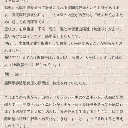
なる疾患です。
腸壁から腸間膜を通って肝臓に流れる腸間膜静脈という血管がありま
す。腸間膜静脈硬化症は、この血管の内壁が石灰化して硬く狭くなるた
めに起こる血流障害です。
症状は、右側腹痛、下痢、悪心・嘔吐や便潜血陽性（無症状）があり、
重いものではイレウス（腸閉塞）もあります。
1993年、虚血性消化管疾患として独立した疾患であることが明らかとさ
れました。
2012年10月までの症例報告は台湾人8人、香港人1人を除くとすべて日本
人（119例報告）に限られています。
原 因
腸間膜静脈硬化症の原因は、特定されていません。
これまでの報告から、山梔子（サンシシ）中のゲニポシドが大腸にて代
謝を受け、生成されたゲニピンが大腸から腸間膜静脈を通って肝臓に到
達する過程でアミノ酸と結合し、青色色素を生成するとともに、腸間膜
静脈壁の繊維性肥厚・石灰化を引き起こすことによって発現すると考え
られています。