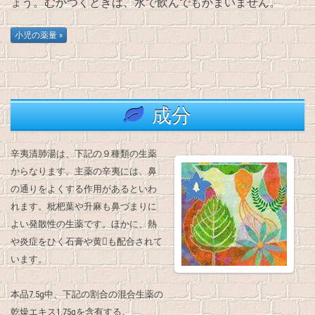
ょう。むかつくときは、水で飲んでもかまいません。
成分
辛夷清肺湯は、下記の９種類の生薬
からなります。主薬の辛夷には、鼻
の通りをよくする作用があるといわ
れます。枇杷葉や升麻も鼻づまりに
よい発散性の生薬です。ほかに、熱
や炎症をひく石膏や黄𳑉も配合されて
います。
本品7.5g中、下記の割合の混合生薬の
乾燥エキス1.75gを含有する。