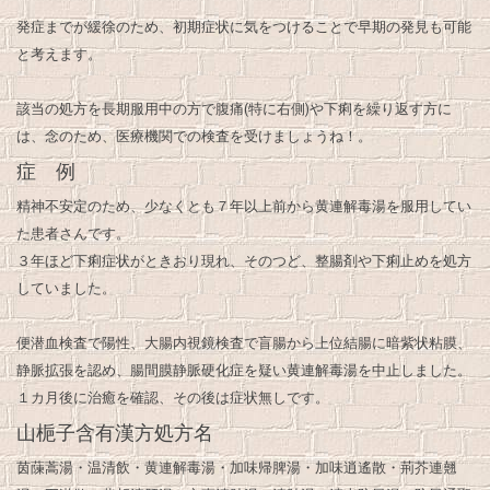
発症までが緩徐のため、初期症状に気をつけることで早期の発見も可能
と考えます。
該当の処方を長期服用中の方で腹痛(特に右側)や下痢を繰り返す方に
は、念のため、医療機関での検査を受けましょうね！。
症 例
精神不安定のため、少なくとも７年以上前から黄連解毒湯を服用してい
た患者さんです。
３年ほど下痢症状がときおり現れ、そのつど、整腸剤や下痢止めを処方
していました。
便潜血検査で陽性、大腸内視鏡検査で盲腸から上位結腸に暗紫状粘膜、
静脈拡張を認め、腸間膜静脈硬化症を疑い黄連解毒湯を中止しました。
１カ月後に治癒を確認、その後は症状無しです。
山梔子含有漢方処方名
茵蔯蒿湯・温清飲・黄連解毒湯・加味帰脾湯・加味逍遙散・荊芥連翹