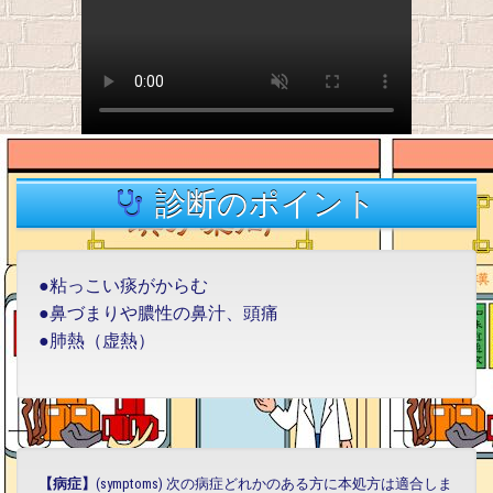
診断のポイント
●粘っこい痰がからむ
●鼻づまりや膿性の鼻汁、頭痛
●肺熱（虚熱）
【病症】
(symptoms) 次の病症どれかのある方に本処方は適合しま