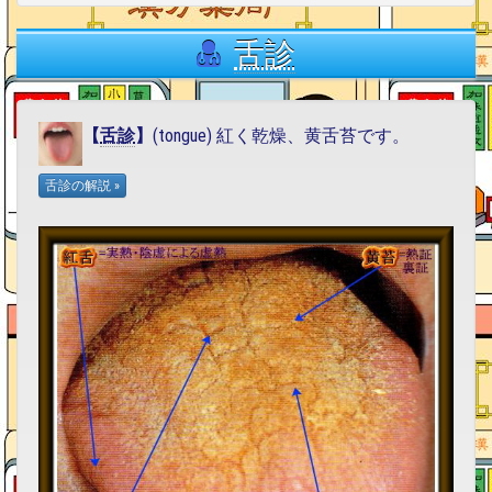
舌診
【
舌診
】
(tongue) 紅く乾燥、黄舌苔です。