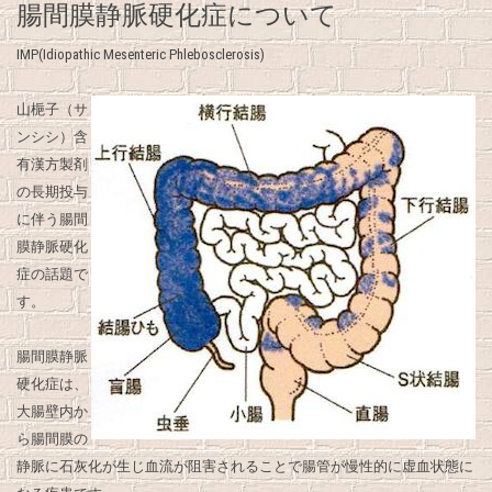
腸間膜静脈硬化症について
IMP(Idiopathic Mesenteric Phlebosclerosis)
山梔子（サ
ンシシ）含
有漢方製剤
の長期投与
に伴う腸間
膜静脈硬化
症の話題で
す。
腸間膜静脈
硬化症は、
大腸壁内か
ら腸間膜の
静脈に石灰化が生じ血流が阻害されることで腸管が慢性的に虚血状態に