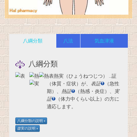
八綱分類
八法
気血津液
八綱分類
表熱実（ひょうねつじつ）
…証
（体質・症状）が、
表証
（急性
期）、
熱証
（熱感・炎症）、
実
証
（体力中くらい以上）の方に
適応します。