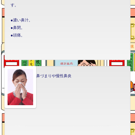
す。
●濃い鼻汁。
●鼻閉。
●頭痛。
鼻づまりや慢性鼻炎