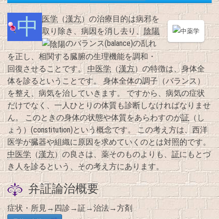
中医学
（
漢方
）の治療目的は病邪を
取り除き、病因を消し去り、
陰陽
のバランス(balance)の乱れ
を正し、相関する臓腑の生理機能を調和・
回復させることです。
中医学
（
漢方
）の特徴は、身体全
体を診るということです。 身体全体の調子（バランス）
を整え、病気を治していきます。 ですから、病気の症状
だけでなく、一人ひとりの体質も診断しなければなりませ
ん。 このときの身体の状態や体質をあらわすのが
証
（し
ょう）(constitution)という概念です。 この考え方は、西洋
医学が臓器や組織に原因を求めていくのとは対照的です。
中医学
（
漢方
）の良さは、薬そのものよりも、
証
にもとづ
き人を診るという、その考え方にあります。
弁証論治概要
症状・所見→四診→証→治法→方剤