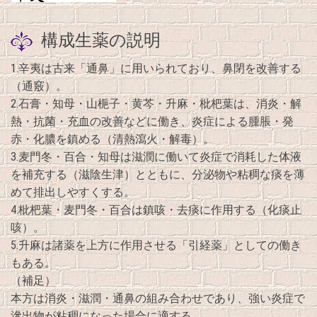
構成生薬の説明
1.辛夷は古来「通鼻」に用いられており、鼻閉を改善する
（通竅）。
2.石膏・知母・山梔子・黄芩・升麻・枇杷葉は、消炎・解
熱・抗菌・充血の改善などに働き、炎症による腫脹・発
赤・化膿を鎮める（清熱瀉火・解毒）。
3.麦門冬・百合・知母は滋潤に働いて炎症で消耗した体液
を補充する（滋陰生津）とともに、分泌物や粘稠な痰を薄
めて排出しやすくする。
4.枇杷葉・麦門冬・百合は鎮咳・去痰に作用する（化痰止
咳）。
5.升麻は諸薬を上方に作用させる「引経薬」としての働き
もある。
（補足）
本方は消炎・滋潤・通鼻の組み合わせであり、強い炎症で
滲出物が粘稠になった場合に適する。