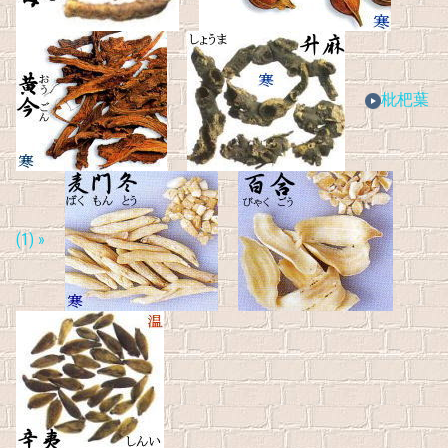
枇杷葉
(1) »