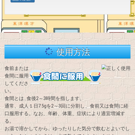
使用方法
食前または
食間に服用
してくださ
い。
食間とは…食後2～3時間を指します。
通常、成人１日7.5gを2～3回に分割し、食前又は食間に経
口服用する。なお、年齢、体重、症状により適宜増減す
る。
お湯で溶かしてから、ゆったりした気分で飲むとよいでし