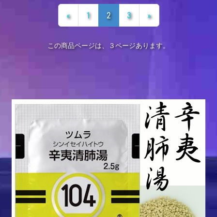
«
1
2
3
»
この商品ページは、３ページあります。