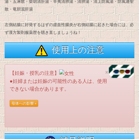
湯・五淋散・柴胡清肝湯・辛夷清肺湯・清肺湯・清上防風湯・防風通聖
散・竜胆瀉肝湯
左側結腸に好発するはずの虚血性腸炎が右側結腸に起きた場合には、必
ず漢方製剤服薬歴を聴き直しましょうね！
使用上の注意
×
【妊娠・授乳の注意】
●妊婦または妊娠の可能性のある人は、使用
できない場合があります。