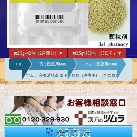
2.5g×42包（2週間分）▼
2.5g×189包（63日分）▼
TOP
買う医療用Menu
ツムラ医療用Menu
ツムラ 辛夷清肺湯 エキス顆粒（医療用）（この頁）
弁証論治