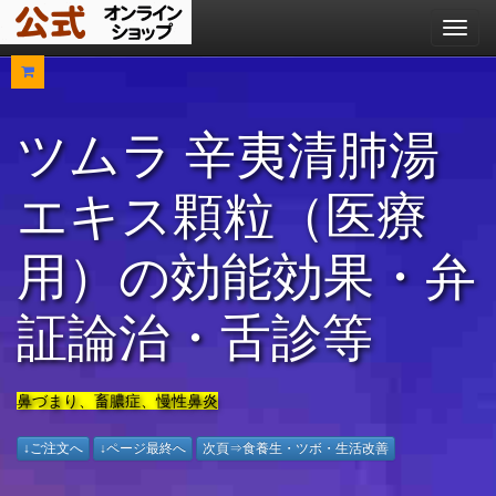
メ
ニ
ュ
ー
ツムラ 辛夷清肺湯
エキス顆粒（医療
用）の効能効果・弁
証論治・舌診等
鼻づまり、畜膿症、慢性鼻炎
↓ご注文へ
↓ページ最終へ
次頁⇒食養生・ツボ・生活改善