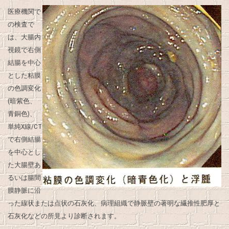
医療機関で
の検査で
は、大腸内
視鏡で右側
結腸を中心
とした粘膜
の色調変化
(暗紫色、
青銅色)、
単純X線/CT
で右側結腸
を中心とし
た大腸壁あ
るいは腸間
膜静脈に沿
った線状または点状の石灰化、病理組織で静脈壁の著明な繊推性肥厚と
石灰化などの所見より診断されます。