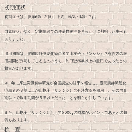
初期症状
初期症状は、腹痛(特に右側)、下痢、幅気・嘔吐です。
自覚症状がなく、定期健診での便潜血陽性をきっかけに判明した事例も
ありました。
服用期間は、腸間膜静脈硬化癌患者で山梔子（サンシシ）含有牲方の服
用期間が判明してしるもののうち、約9割が5年以上の服用であったとの
報告があります。
2013年に厚生労働科学研究が全国調査の結果を報告し、腸間膜静脈硬化
症患者の８割以上が山梔子（サンシシ）含有漢方薬を服用し、その内９
割以上で服用期間が５年以上だったことを明らかにしています。
また、山梔子（サンシシ）として5,OOOgの摂取がポイントであるとの報
告もあります。
検 査