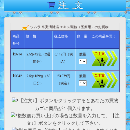
注 文
ツムラ 辛夷清肺湯 エキス顆粒（医療用）のお買物
商品
規 格
税込価格
数 量
この商品を買う↓
番号
k0714
2.5g×42包（2週
6,112円（税
数量
間分）
込）
k0842
2.5g×189包（63
23,979円
数量
日分）
（税込）
【注文↓】ボタンをクリックするとあなたの買物
カゴに商品が１個入ります。
複数個お買い上げの場合は数量を入力して、【注
文↓】ボタンをクリックして下さい。