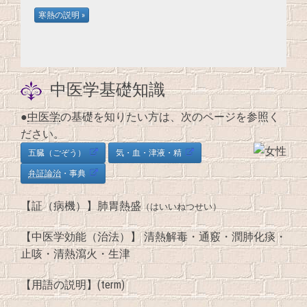
中医学基礎知識
●
中医学
の基礎を知りたい方は、次のページを参照く
ださい。
五臓（ごぞう）
気・血・津液・精
弁証論治
・事典
【証（病機）】肺胃熱盛
（はいいねつせい）
【中医学効能（治法）】 清熱解毒・通竅・潤肺化痰・
止咳・清熱瀉火・生津
【用語の説明】(term)