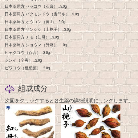
日本薬局方 セッコウ（石膏）…5.0g
日本薬局方 バクモンドウ（麦門冬）…5.0g
日本薬局方 オウゴン（黄𳑉）…3.0g
日本薬局方 サンシシ（山梔子）…3.0g
日本薬局方 チモ（知母）…3.0g
日本薬局方 ショウマ（升麻）…1.0g
ビャクゴウ（百合）…3.0g
シンイ（辛夷）…2.0g
ビワヨウ（枇杷葉）…2.0g
組成成分
次図をクリックすると各生薬の詳細説明にリンクします。