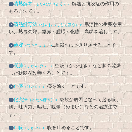
清熱解毒
…解熱と抗炎症の作用の
（せいねつげどく） »
ある方法です。
清熱解毒法
…寒涼性の生薬を用
（せいねつげどくほう） »
い、熱毒の邪、発赤・腫脹・化膿・高熱を治します。
通竅
…意識をはっきりさせることで
（つうきょう） »
す。
潤肺
…空咳（からせき）など肺の乾燥
（じゅんぱい） »
した状態を改善することです。
化痰
…痰を除くことです。
（けたん） »
化痰法
…痰飲が病因となって起る咳、
（けたんほう） »
痰、吐き気、嘔吐、眩暈（めまい）などの治療法で
す。
止咳
…咳を止めることです。
（しがい） »