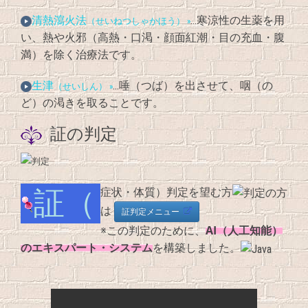
清熱瀉火法
…寒涼性の生薬を用
（せいねつしゃかほう） »
い、熱や火邪（高熱・口渇・顔面紅潮・目の充血・腹
満）を除く治療法です。
生津
…唾（つば）を出させて、咽（の
（せいしん） »
ど）の渇きを取ることです。
証の判定
証（症状・体質）判定を望む方
は
証判定メニュー
AI（人工知能）
※この判定のために、
のエキスパート・システム
を構築しました。