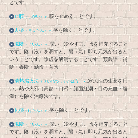
とです。
止咳
…咳を止めることです。
（しがい） »
去痰
…痰を除くことです。
（きょたん） »
滋陰
…潤い、冷やす力、陰を補充すること
（じいん） »
です。陰（液）を潤すと、陽（氣）即ち元気が出ると
いうことです。陰虚を解消することです。類義語：補
陰・養陰・涵陰・育陰
清熱瀉火法
…寒涼性の生薬を用
（せいねつしゃかほう） »
い、熱や火邪（高熱・口渇・顔面紅潮・目の充血・腹
満）を除く治療法です。
化痰
…痰を除くことです。
（けたん） »
滋陰
…潤い、冷やす力、陰を補充すること
（じいん） »
です。陰（液）を潤すと、陽（氣）即ち元気が出ると