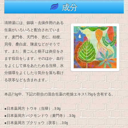
成分
清肺湯には、鎮咳・去痰作用のある
生薬がいろいろと配合されていま
す。麦門冬、天門冬、杏仁、桔梗、
貝母、桑白皮、陳皮などがそうで
す。また、黄ごんと梔子は炎症をさ
ます役目をします。そのほか、血行
をよくして体をあたためる当帰、水
分循環をよくしたり気分を落ち着け
る茯苓なども含まれます。
本品7.5g中、下記の割合の混合生薬の乾燥エキス1.75gを含有する。
●日本薬局方 トウキ（当帰）…3.0g
●日本薬局方 バクモンドウ（麦門冬）…3.0g
●日本薬局方 ブクリョウ（茯苓）…3.0g