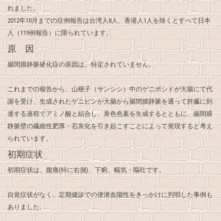
れました。
2012年10月までの症例報告は台湾人8人、香港人1人を除くとすべて日本
人（119例報告）に限られています。
原 因
腸間膜静脈硬化症の原因は、特定されていません。
これまでの報告から、山梔子（サンシシ）中のゲニポシドが大腸にて代
謝を受け、生成されたゲニピンが大腸から腸間膜静脈を通って肝臓に到
達する過程でアミノ酸と結合し、青色色素を生成するとともに、腸間膜
静脈壁の繊維性肥厚・石灰化を引き起こすことによって発現すると考え
られています。
初期症状
初期症状は、腹痛(特に右側)、下痢、幅気・嘔吐です。
自覚症状がなく、定期健診での便潜血陽性をきっかけに判明した事例も
ありました。