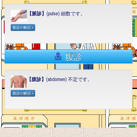
【脈診】
(pulse) 細数です。
腹診
【腹診】
(abdomen) 不定です。