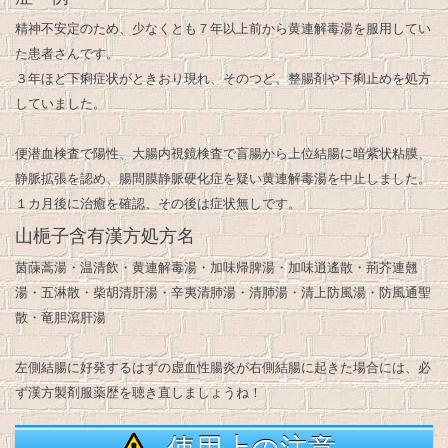
精神不安定のため、少なくとも７年以上前から黄連解毒湯を服用してい
た患者さんです。
３年ほど下痢症状がときおり現れ、そのつど、整腸剤や下痢止めを処方
していました。
便潜血検査で陽性、大腸内視鏡検査で盲腸から上位結腸に暗紫状粘膜、
静脈拡張を認め、腸間膜静脈硬化症を疑い黄連解毒湯を中止しました。
１カ月後に治癒を確認、その後は症状無しです。
山梔子含有漢方処方名
茵蔯蒿湯・温清飲・黄連解毒湯・加味帰脾湯・加味逍遙散・荊芥連翹
湯・五淋散・柴胡清肝湯・辛夷清肺湯・清肺湯・清上防風湯・防風通聖
散・竜胆瀉肝湯
左側結腸に好発するはずの虚血性腸炎が右側結腸に起きた場合には、必
ず漢方製剤服薬歴を聴き直しましょうね！