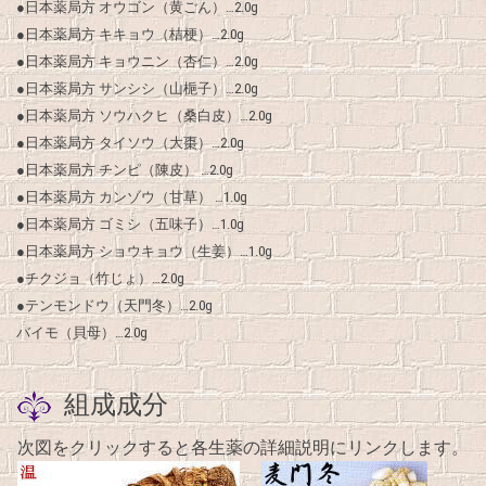
●日本薬局方 オウゴン（黄ごん）…2.0g
●日本薬局方 キキョウ（桔梗）…2.0g
●日本薬局方 キョウニン（杏仁）…2.0g
●日本薬局方 サンシシ（山梔子）…2.0g
●日本薬局方 ソウハクヒ（桑白皮）…2.0g
●日本薬局方 タイソウ（大棗）…2.0g
●日本薬局方 チンピ（陳皮） …2.0g
●日本薬局方 カンゾウ（甘草） …1.0g
●日本薬局方 ゴミシ（五味子）…1.0g
●日本薬局方 ショウキョウ（生姜）…1.0g
●チクジョ（竹じょ）…2.0g
●テンモンドウ（天門冬）…2.0g
バイモ（貝母）…2.0g
組成成分
次図をクリックすると各生薬の詳細説明にリンクします。