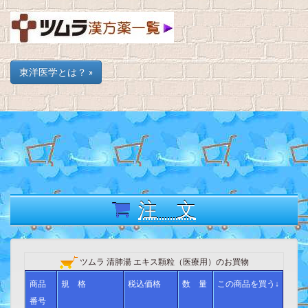
東洋医学とは？ »
注 文
ツムラ 清肺湯 エキス顆粒（医療用）のお買物
商品
規 格
税込価格
数 量
この商品を買う↓
番号