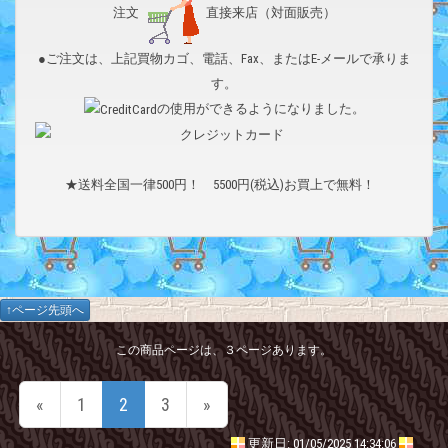
注文
直接来店（対面販売）
●ご注文は、上記買物カゴ、電話、Fax、またはE-メールで承りま
す。
の使用ができるようになりました。
★送料全国一律500円！ 5500円(税込)お買上で無料！
↑ページ先頭へ
この商品ページは、３ページあります。
«
1
2
3
»
更新日: 01/05/2025 14:34:06