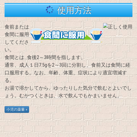
使用方法
食前または
食間に服用
してくださ
い。
食間とは…食後2～3時間を指します。
通常、成人１日7.5gを2～3回に分割し、食前又は食間に経
口服用する。なお、年齢、体重、症状により適宜増減す
る。
お湯で溶かしてから、ゆったりした気分で飲むとよいでし
ょう。むかつくときは、水で飲んでもかまいません。