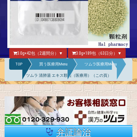
3.0g×42包（2週間分）▼
3.0g×189包（63日分）▼
TOP
買う医療用Menu
ツムラ医療用Menu
ツムラ 清肺湯 エキス顆粒（医療用）（この頁）
弁証論治