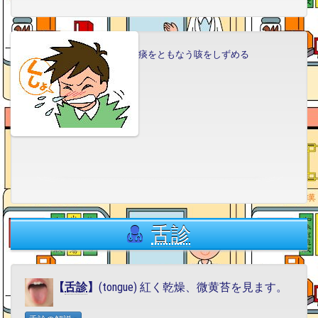
痰をともなう咳をしずめる
舌診
【
舌診
】
(tongue) 紅く乾燥、微黄苔を見ます。