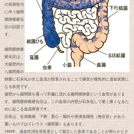
の長期投与
に伴う腸間
膜静脈硬化
症の話題で
す。
腸間膜静脈
硬化症は、
大腸壁内か
ら腸間膜の
静脈に石灰化が生じ血流が阻害されることで腸管が慢性的に虚血状態に
なる疾患です。
腸壁から腸間膜を通って肝臓に流れる腸間膜静脈という血管がありま
す。腸間膜静脈硬化症は、この血管の内壁が石灰化して硬く狭くなるた
めに起こる血流障害です。
症状は、右側腹痛、下痢、悪心・嘔吐や便潜血陽性（無症状）があり、
重いものではイレウス（腸閉塞）もあります。
1993年、虚血性消化管疾患として独立した疾患であることが明らかとさ