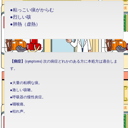
●粘っこい痰がからむ
●烈しい咳
●肺熱（虚熱）
【病症】
(symptoms) 次の病症どれかのある方に本処方は適合しま
す。
●大量の粘稠な痰。
●激しい咳嗽。
●呼吸器の慢性炎症。
●咽喉痛。
●枯れ声。