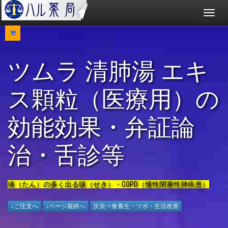
メ
ニ
ュ
ー
ツムラ 清肺湯 エキ
ス顆粒（医療用）の
効能効果・弁証論
治・舌診等
痰（たん）の多く出る咳（せき）・COPD（慢性閉塞性肺疾患）
↓ご注文へ
↓ページ最終へ
次頁⇒食養生・ツボ・生活改善