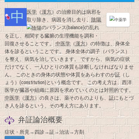
中医学
（
漢方
）の治療目的は病邪を
取り除き、病因を消し去り、
陰陽
のバランス(balance)の乱れ
を正し、相関する臓腑の生理機能を調和・
回復させることです。
中医学
（
漢方
）の特徴は、身体全
体を診るということです。 身体全体の調子（バランス）
を整え、病気を治していきます。 ですから、病気の症状
だけでなく、一人ひとりの体質も診断しなければなりませ
ん。 このときの身体の状態や体質をあらわすのが
証
（し
ょう）(constitution)という概念です。 この考え方は、西洋
医学が臓器や組織に原因を求めていくのとは対照的です。
中医学
（
漢方
）の良さは、薬そのものよりも、
証
にもとづ
き人を診るという、その考え方にあります。
弁証論治概要
症状・所見→四診→証→治法→方剤