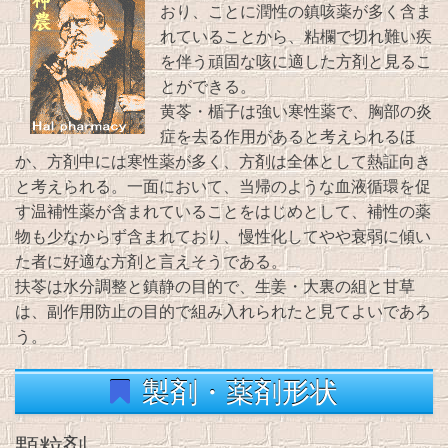
おり、ことに潤性の鎮咳薬が多く含ま
れていることから、粘欄で切れ難い疾
を伴う頑固な咳に適した方剤と見るこ
とができる。
黄苓・楯子は強い寒性薬で、胸部の炎
症を去る作用があると考えられるほ
か、方剤中には寒性薬が多く、方剤は全体として熱証向き
と考えられる。一面において、当帰のような血液循環を促
す温補性薬が含まれていることをはじめとして、補性の薬
物も少なからず含まれており、慢性化してやや衰弱に傾い
た者に好適な方剤と言えそうである。
扶苓は水分調整と鎮静の目的で、生姜・大裏の組と甘草
は、副作用防止の目的で組み入れられたと見てよいであろ
う。
製剤・薬剤形状
顆粒剤