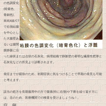
の色調変化
(暗紫色、
青銅色)、
単純X線/CT
で右側結腸
を中心とし
た大腸壁あ
るいは腸間
膜静脈に沿
った線状または点状の石灰化、病理組織で静脈壁の著明な繊推性肥厚と
石灰化などの所見より診断されます。
発症までが緩徐のため、初期症状に気をつけることで早期の発見も可能
と考えます。
該当の処方を長期服用中の方で腹痛(特に右側)や下痢を繰り返す方に
は、念のため、医療機関での検査を受けましょうね！。
症 例