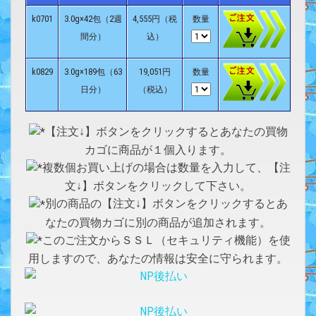
k0701
3.0g×42包（2週
4,555円（税
数量
間分）
込）
k0829
3.0g×189包（63
19,051円
数量
日分）
（税込）
【注文↓】ボタンをクリックするとあなたの買物
カゴに商品が１個入ります。
複数個お買い上げの場合は数量を入力して、【注
文↓】ボタンをクリックして下さい。
別の商品の【注文↓】ボタンをクリックするとあ
なたの買物カゴに別の商品が追加されます。
このご注文からＳＳＬ（セキュリティ機能）を使
用しますので、あなたの情報は安全に守られます。