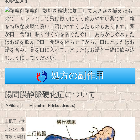
顆粒剤…散剤を粒状に加工して大きさを揃えたも
ので、サラッとして飛び散りにくく飲みやすい薬です。粒
を特殊な皮膜で覆い、溶けやすくしたものもあります。薬
が口・食道に貼り付くのを防ぐために、あらかじめ水また
はお湯を飲んで口・食道を湿らせてから、口に水またはお
湯を含み、薬を口に入れて、水またはお湯と一緒に飲み込
むようにしてください。
処方の副作用
腸間膜静脈硬化症について
IMP(Idiopathic Mesenteric Phlebosclerosis)
山梔子（サ
ンシシ）含
有漢方製剤