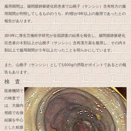
服用期間は、腸間膜静脈硬化癌患者で山梔子（サンシシ）含有牲方の服
用期間が判明してしるもののうち、約9割が5年以上の服用であったとの
報告があります。
2013年に厚生労働科学研究が全国調査の結果を報告し、腸間膜静脈硬化
症患者の８割以上が山梔子（サンシシ）含有漢方薬を服用し、その内９
割以上で服用期間が５年以上だったことを明らかにしています。
また、山梔子（サンシシ）として5,OOOgの摂取がポイントであるとの報
告もあります。
検 査
医療機関で
の検査で
は、大腸内
視鏡で右側
結腸を中心
とした粘膜