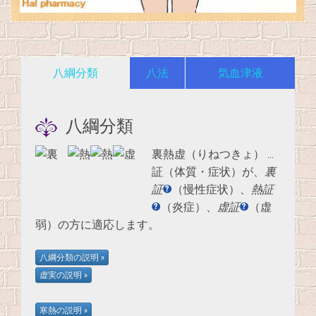
八綱分類
八法
気血津液
八綱分類
裏熱虚（りねつきょ）
…
証（体質・症状）が、
裏
証
（慢性症状）、
熱証
（炎症）、
虚証
（虚
弱）の方に適応します。