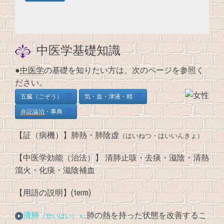
中医学基礎知識
●
中医学
の基礎を知りたい方は、次のページを参照く
ださい。
五臓（ごぞう）
気・血・津液・精
弁証論治
・事典
【証（病機）】肺熱・肺陰虚
（はいねつ・はいいんきょ）
【中医学効能（治法）】 清肺止咳・去痰・滋陰・清熱
瀉火・化痰・滋陰補血
【用語の説明】(term)
清肺
…肺の熱を持った状態を改善するこ
（せいはい） »