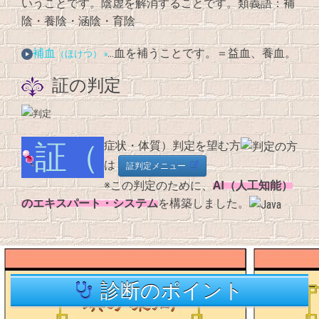
いうことです。陰虚を解消することです。類義語：補
陰・養陰・涵陰・育陰
補血
…血を補うことです。＝益血、養血。
（ほけつ） »
証の判定
証（症状・体質）判定を望む方
は
証判定メニュー
AI（人工知能）
※この判定のために、
のエキスパート・システム
を構築しました。
診断のポイント