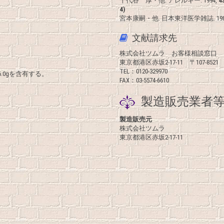
千代谷 厚・他. アレルギー. 1994,
4
4)
宮本康嗣・他. 日本東洋医学雑誌. 198
文献請求先
株式会社ツムラ お客様相談窓口
東京都港区赤坂2-17-11 〒107-8521
TEL：0120-329970
.0gを含有する。
FAX：03-5574-6610
製造販売業者等
製造販売元
株式会社ツムラ
東京都港区赤坂2-17-11