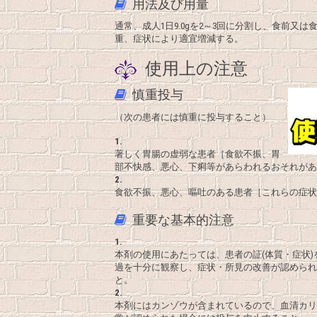
用法及び用量
通常、成人1日9.0gを2～3回に分割し、食前又
重、症状により適宜増減する。
使用上の注意
慎重投与
（次の患者には慎重に投与すること）
1.
著しく胃腸の虚弱な患者［食欲不振、胃
部不快感、悪心、下痢等があらわれるおそれがあ
2.
食欲不振、悪心、嘔吐のある患者［これらの症状
重要な基本的注意
1.
本剤の使用にあたっては、患者の証(体質・症状
過を十分に観察し、症状・所見の改善が認められ
と。
2.
本剤にはカンゾウが含まれているので、血清カリ