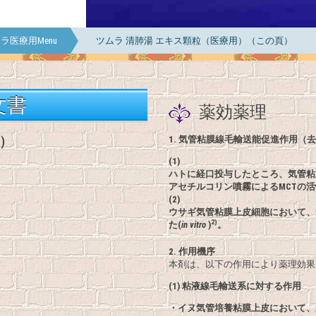
ラ医療用Menu
ツムラ 清肺湯 エキス顆粒（医療用）（この頁）
文書
薬効薬理
)
1.
気管粘膜線毛輸送能促進作用（去
(1)
ハトに経口投与したところ、気管粘膜
アセチルコリン噴霧によるMCTの
(2)
ウサギ気管粘膜上皮細胞において、
2)
た(
in vitro
)
。
2.
作用機序
本剤は、以下の作用により薬理効果
(1) 粘液線毛輸送系に対する作用
・イヌ気管培養粘膜上皮において、