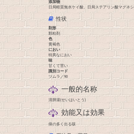
添加物
日局軽質無水ケイ酸、日局ステアリン酸マグネシ
性状
剤形
顆粒剤
色
黄褐色
におい
特異なにおい
味
甘くて苦い
識別コード
ツムラ／90
一般的名称
清肺湯(せいはいとう)
効能又は効果
痰の多く出る咳