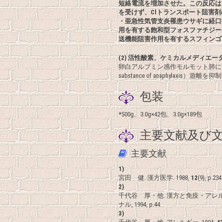
短絡電流を増加させた。この反応は
を受けず、Clトランスポート阻害
・亜急性気管支炎罹患ウサギに経口
用を有する飽和型フォスファチジー
送機能阻害作用を有するスフィンゴ
(2) 活性酸素、ケミカルメディエ
卵白アルブミン感作モルモット肺において、
substance of anaphylaxis）遊離を
包装
*500g、3.0g×42包、3.0g×189包
主要文献及び文
主要文献
1)
宮田 健. 漢方医学. 1988,
12
(9), p.234
2)
千代谷 厚・他. 漢方と免疫・アレ
ナル, 1994, p.44.
3)