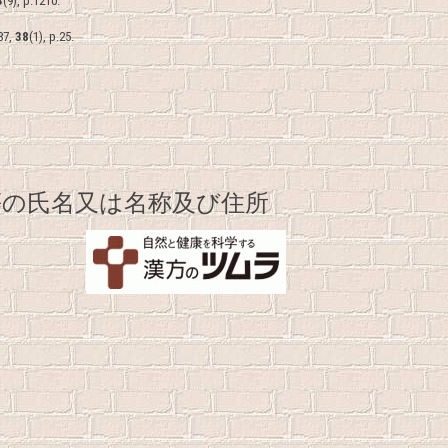
3
(9), p.1210.
7,
38
(1), p.25.
の氏名又は名称及び住所