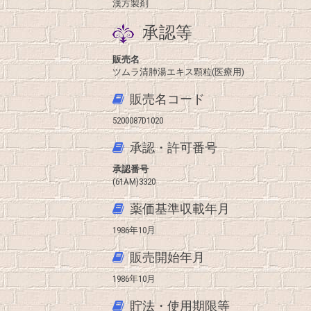
漢方製剤
承認等
販売名
ツムラ清肺湯エキス顆粒(医療用)
販売名コード
5200087D1020
承認・許可番号
承認番号
(61AM)3320
薬価基準収載年月
1986年10月
販売開始年月
1986年10月
貯法・使用期限等