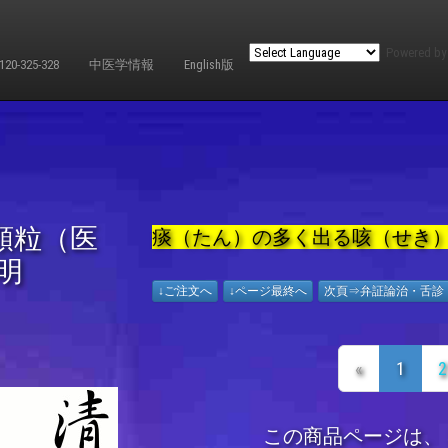
Powered b
-325-328
中医学情報
English版
顆粒（医
痰（たん）の多く出る咳（せき）
明
↓ご注文へ
↓ページ最終へ
次頁⇒弁証論治・舌診
«
1
2
この商品ページは、