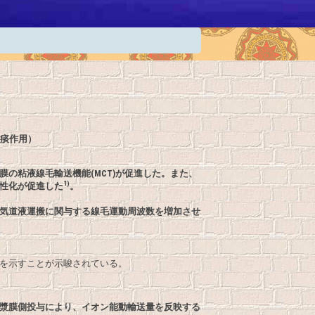
痰作用）
の粘液線毛輸送機能(MCT)が促進した。また、
1)
活性化が促進した
。
気道液運搬に関与する線毛運動周波数を増加させ
を示すことが示唆されている。
漿膜側投与により、イオン能動輸送量を反映する