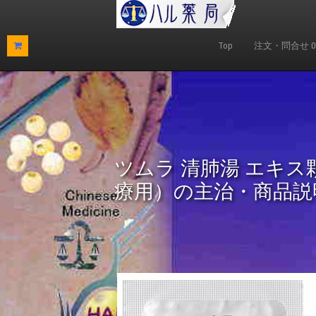
Top
注文・問合せ 0120
ツムラ 清肺湯 エキス
療用）の主治・商品説