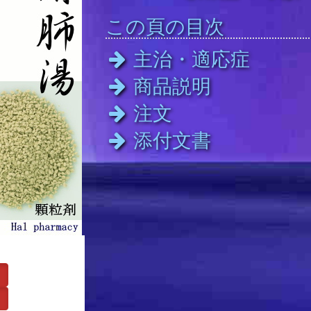
この頁の目次
主治・適応症
商品説明
注文
添付文書