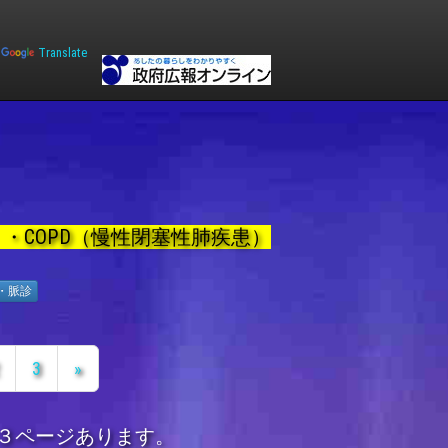
y
Translate
・COPD（慢性閉塞性肺疾患）
・脈診
3
»
３ページあります。