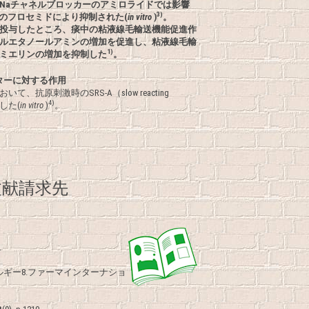
Naチャネルブロッカーのアミロライドでは影響
3)
剤のフロセミドにより抑制された(
in vitro
)
。
投与したところ、痰中の粘液線毛輸送機能促進作
ルエタノールアミンの増加を促進し、粘液線毛輸
1)
ミエリンの増加を抑制した
。
ーターに対する作用
抗原刺激時のSRS-A（slow reacting
4)
抑制した(
in vitro
)
。
献請求先
.
ルギー8.ファーマインターナショ