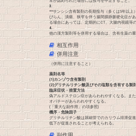
常が認められた場合には投与を中止すること。
3.
**サンシシ含有製剤の長期投与（多くは5年以
びらん、潰瘍、狭窄を伴う腸間膜静脈硬化症があ
る場合にあっては、定期的にCT、大腸内視鏡等
4.
他の漢方製剤等を併用する場合は、含有生薬の重
相互作用
併用注意
（併用に注意すること）
薬剤名等
(1)カンゾウ含有製剤
(2)グリチルリチン酸及びその塩類を含有する製
臨床症状・措置方法
偽アルドステロン症があらわれやすくなる。また
オパチーがあらわれやすくなる。
(「重大な副作用」の項参照)
機序・危険因子
グリチルリチン酸は尿細管でのカリウム排泄促進
低下が促進されることが考えられる。
副作用