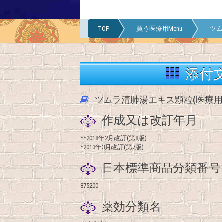
TOP
買う医療用Menu
ツム
添付
ツムラ清肺湯エキス顆粒(医療用
作成又は改訂年月
**2018年2月改訂(第8版)
*2013年3月改訂(第7版)
日本標準商品分類番号
875200
薬効分類名