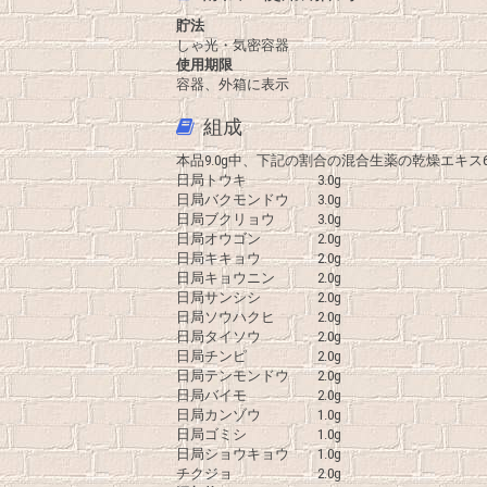
貯法
しゃ光・気密容器
使用期限
容器、外箱に表示
組成
本品9.0g中、下記の割合の混合生薬の乾燥エキス6
日局トウキ 3.0g
日局バクモンドウ 3.0g
日局ブクリョウ 3.0g
日局オウゴン 2.0g
日局キキョウ 2.0g
日局キョウニン 2.0g
日局サンシシ 2.0g
日局ソウハクヒ 2.0g
日局タイソウ 2.0g
日局チンピ 2.0g
日局テンモンドウ 2.0g
日局バイモ 2.0g
日局カンゾウ 1.0g
日局ゴミシ 1.0g
日局ショウキョウ 1.0g
チクジョ 2.0g