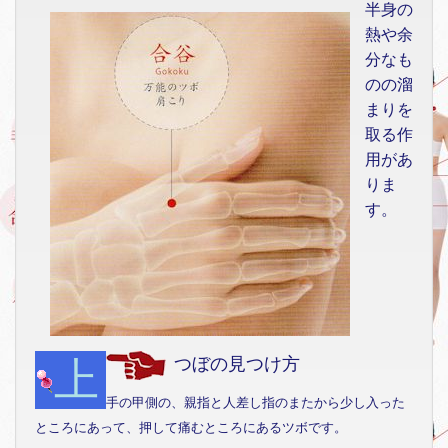
半身の
熱や余
分なも
のの溜
まりを
取る作
用があ
りま
す。
上
つぼの見つけ方
手の甲側の、親指と人差し指のまたから少し入った
ところにあって、押して痛むところにあるツボです。