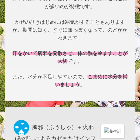
が多いのが特徴です。
かぜのひきはじめには寒気がすることもあります
が、期間は短く、すぐに熱っぽくなって、のどがか
わきます。
汗をかいて病邪を発散させ、体の熱を冷ますことが
大切
です。
こまめに水分を補
また、水分が不足しやすいので、
いましょう
。
風邪（ふうじゃ）＋火邪
（熱邪）によるカゼまたはインフ