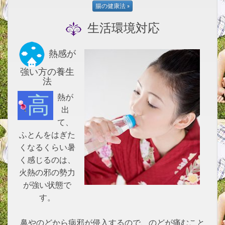
生活環境対応
熱感が
強い方の養生
法
高熱が
出
て、
ふとんをはぎた
くなるくらい暑
く感じるのは、
火熱の邪の勢力
が強い状態で
す。
鼻やのどから病邪が侵入するので、のどが痛むこと