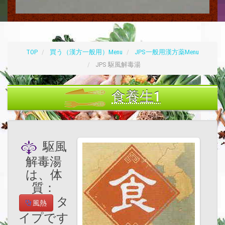
TOP
買う（漢方一般用）Menu
JPS一般用漢方薬Menu
JPS 駆風解毒湯
食養生1
駆風
解毒湯
は、体
質：
タ
風熱
イプです