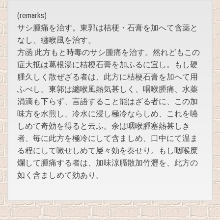
(remarks)
サシ腫痛を治す。東郭は桔梗・石膏を加へて含薬と
なし、纏喉風を治す。
方函 此方もと時毒のサシ腫痛を治す。然れどもこの
症大抵は葛根湯に桔梗石膏を加ふるに宜し。もし硬
腫久しく散ぜざる者は、此方に桔梗石膏を加へて用
ふべし。東郭は纏喉風熱気甚しく、咽喉腫痛、水薬
涓滴も下らず、言語すること能はざる者に、この加
味方を水煎し、冷水に浸し極冷ならしめ、これを嚥
しめて奇効を得ると云ふ。余は咽喉腫塞熱甚しき
者、毎に此方を極冷にして含ましめ、口中にて温ま
る程にして嗽せしめて屡々効を奏せり。もし咽喉糜
爛して腫痛する者は、加味涼膈散加竹瀝を、此方の
如く含ましめて効あり。