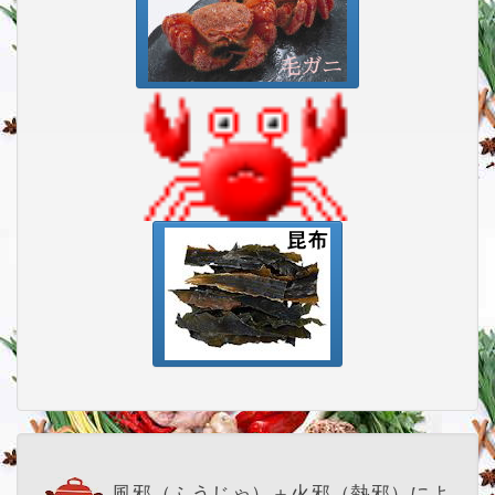
風邪（ふうじゃ）＋火邪（熱邪）によ