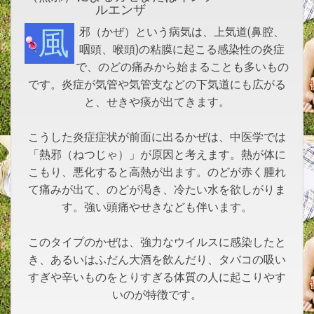
ルエンザ
風邪（かぜ）という病気は、上気道(鼻腔、
咽頭、喉頭)の粘膜に起こる感染性の炎症
で、のどの痛みから始まることも多いもの
です。炎症が気管や気管支などの下気道にも広がる
と、せきや痰が出てきます。
こうした炎症症状が前面に出るかぜは、中医学では
「熱邪（ねつじゃ）」が原因と考えます。熱が体に
こもり、悪化すると高熱が出ます。のどが赤く腫れ
て痛みが出て、のどが渇き、冷たい水を欲しがりま
す。強い頭痛やせきなども伴います。
このタイプのかぜは、強力なウイルスに感染したと
き、あるいはふだん大酒を飲んだり、タバコの吸い
すぎや辛いものをとりすぎる体質の人に起こりやす
いのが特徴です。