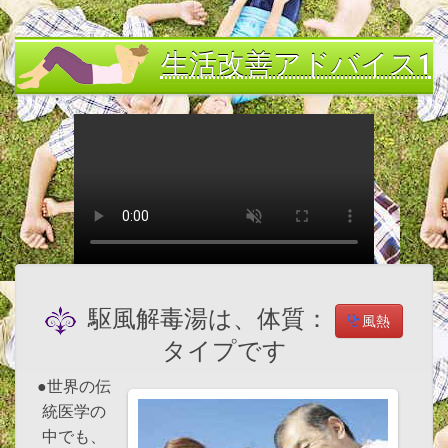
生活改善アドバイス1
駆風解毒湯は、体質：
風熱
タイプです
●世界の伝
統医学の
中でも、