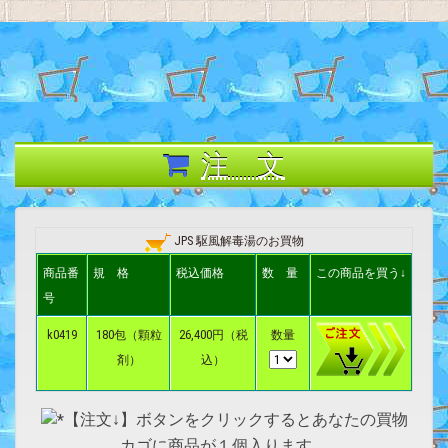
注 文
JPS 駆風解毒湯のお買物
商品番
規 格
税込価格
数 量
この商品を買う↓
号
k0419
180包（顆粒
26,400円（税
数量
剤）
込）
【注文↓】ボタンをクリックするとあなたの買物
カゴに商品が１個入ります。