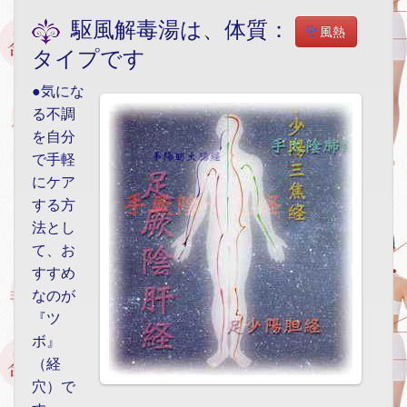
駆風解毒湯は、体質：
風熱
タイプです
●気にな
る不調
を自分
で手軽
にケア
する方
法とし
て、お
すすめ
なのが
『ツ
ボ』
（経
穴）で