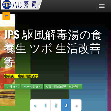
メ
ニ
ュ
ー
JPS 駆風解毒湯の食
養生 ツボ 生活改善
等
扁桃炎、扁桃周囲炎に
↓ご注文へ
↓ページ最終へ
次頁⇒医師解説（体験談）
«
1
2
3
»