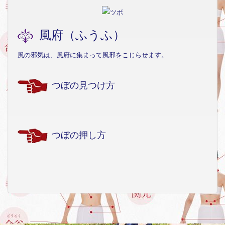
風府（ふうふ）
風の邪気は、風府に集まって風邪をこじらせます。
つぼの見つけ方
つぼの押し方