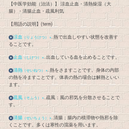
【中医学効能（治法）】 涼血止血・清熱燥湿（大
腸）・清腸止血・疏風利気
【用語の説明】(term)
涼血
…熱で出血しやすい状態を改善す
（りょうけつ） »
ることです。
止血
…出血している血を止めることです。
（しけつ） »
清熱
…熱をさますことです。身体の内部
（せいねつ） »
の熱を冷ますことです。体表の熱の場合は解熱といい
ます。
疏風
…疏風：風の邪気を分散させることで
（そふう） »
す。
清腸
…清腸；腸内の積滞物や熱邪を除
（せいちょう） »
くことです。多くは寒性の瀉薬を用います。