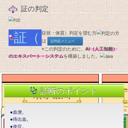
証の判定
証（症状・体質）判定を望む方
は
証判定メニュー
AI（人工知能）
※この判定のために、
のエキスパート・システム
を構築しました。
診断のポイント
●血便。
●痔出血。
●炎症。