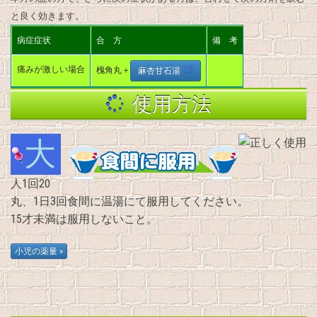
と良く効きます。
病症症状
合 方
備 考
痛みが激しい場合
槐角丸＋
麻杏甘石湯
使用方法
大
人1回20
丸、1日3回食間に温湯にて服用してください。
15才未満は服用しないこと。