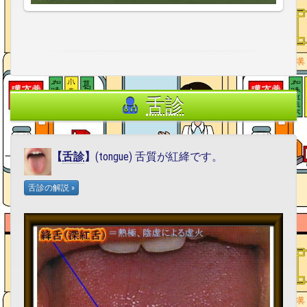
舌診
【
舌診
】
(tongue) 舌質が紅絳です。