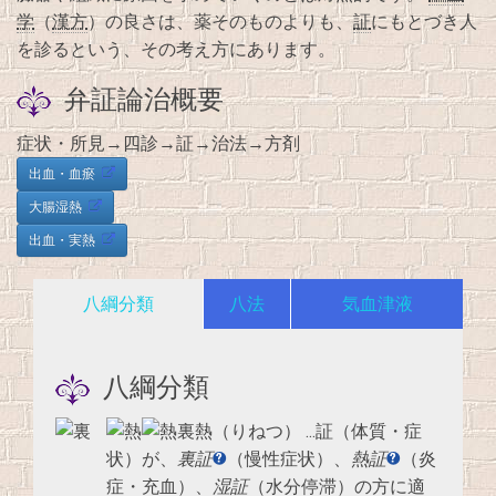
学
（
漢方
）の良さは、薬そのものよりも、
証
にもとづき人
を診るという、その考え方にあります。
弁証論治概要
症状・所見→四診→証→治法→方剤
出血・血瘀
大腸湿熱
出血・実熱
八綱分類
八法
気血津液
八綱分類
裏熱（りねつ）
…証（体質・症
状）が、
裏証
（慢性症状）、
熱証
（炎
症・充血）、
湿証
（水分停滞）の方に適