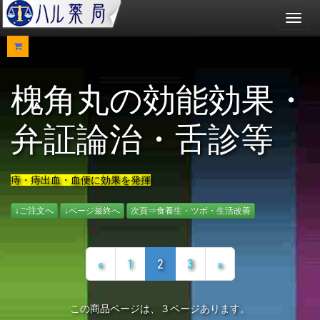
メ
ニ
ュ
ー
槐角丸の効能効果・
弁証論治・舌診等
痔・痔出血・血便に効果を発揮
↓ご注文へ
↓ページ最終へ
次頁⇒食養生・ツボ・生活改善
«
1
2
3
»
この商品ページは、３ページあります。