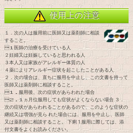
使用上の注意
１．次の人は服用前に医師又は薬剤師に相談
すること。
１医師の治療を受けている人
２妊婦又は妊娠していると思われる人
３本人又は家族がアレルギー体質の人
４薬によりアレルギー症状を起こしたことがある人
２．次の場合は、直ちに服用を中止し、この文書を持って
医師又は薬剤師に相談すること。
１．服用後、次の症状があらわれた場合
２．１ヵ月位服用しても症状がよくならない場合 ３．
次の症状があらわれることがあるので、このような症状の
継続又は増強が見ら れた場合には、服用を中止し、医師
又は薬剤師に相談すること。 下痢 1.服用に際しては、添
付文書をよくお読みください。