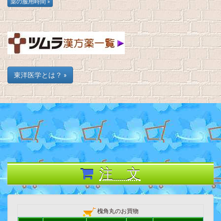
東洋医学とは？ »
注 文
槐角丸のお買物