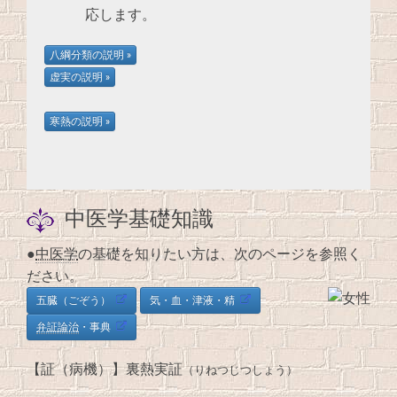
応します。
中医学基礎知識
●
中医学
の基礎を知りたい方は、次のページを参照く
ださい。
五臓（ごぞう）
気・血・津液・精
弁証論治
・事典
【証（病機）】裏熱実証
（りねつじつしょう）