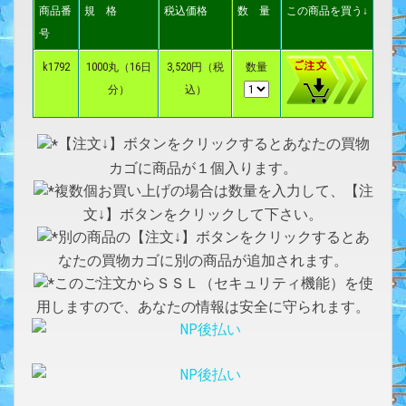
商品番
規 格
税込価格
数 量
この商品を買う↓
号
k1792
1000丸（16日
3,520円（税
数量
分）
込）
【注文↓】ボタンをクリックするとあなたの買物
カゴに商品が１個入ります。
複数個お買い上げの場合は数量を入力して、【注
文↓】ボタンをクリックして下さい。
別の商品の【注文↓】ボタンをクリックするとあ
なたの買物カゴに別の商品が追加されます。
このご注文からＳＳＬ（セキュリティ機能）を使
用しますので、あなたの情報は安全に守られます。