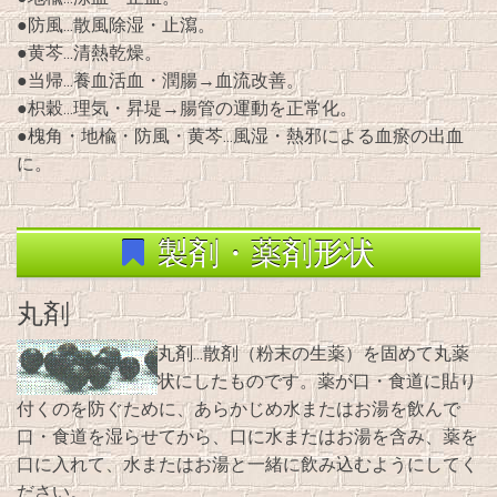
●防風…散風除湿・止瀉。
●黄芩…清熱乾燥。
●当帰…養血活血・潤腸→血流改善。
●枳穀…理気・昇堤→腸管の運動を正常化。
●槐角・地楡・防風・黄芩…風湿・熱邪による血瘀の出血
に。
製剤・薬剤形状
丸剤
丸剤…散剤（粉末の生薬）を固めて丸薬
状にしたものです。薬が口・食道に貼り
付くのを防ぐために、あらかじめ水またはお湯を飲んで
口・食道を湿らせてから、口に水またはお湯を含み、薬を
口に入れて、水またはお湯と一緒に飲み込むようにしてく
ださい。