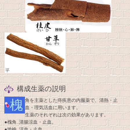
構成生薬の説明
槐角を主薬とした痔疾患の内服薬で、清熱・止
血・理気活血に用います。
生薬のそれぞれは次の効果があります。
●槐角…清腸涼血・止血。
●地楡…涼血・止血。