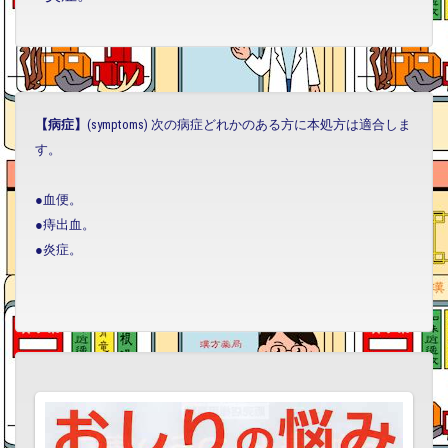
【病症】
(symptoms) 次の病症どれかのある方に本処方は適合しま
す。
●血便。
●痔出血。
●炎症。