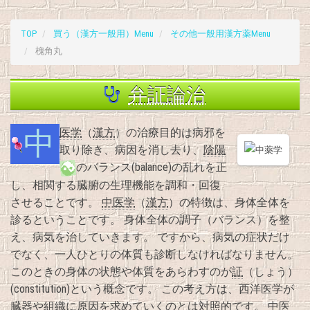
TOP
買う（漢方一般用）Menu
その他一般用漢方薬Menu
槐角丸
弁証論治
中医学
（
漢方
）の治療目的は病邪を
取り除き、病因を消し去り、
陰陽
のバランス(balance)の乱れを正
し、相関する臓腑の生理機能を調和・回復
させることです。
中医学
（
漢方
）の特徴は、身体全体を
診るということです。 身体全体の調子（バランス）を整
え、病気を治していきます。 ですから、病気の症状だけ
でなく、一人ひとりの体質も診断しなければなりません。
このときの身体の状態や体質をあらわすのが
証
（しょう）
(constitution)という概念です。 この考え方は、西洋医学が
臓器や組織に原因を求めていくのとは対照的です。
中医