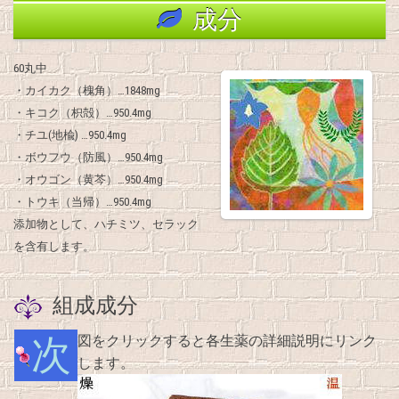
成分
60丸中
・カイカク（槐角）…1848mg
・キコク（枳殻）…950.4mg
・チユ(地楡) …950.4mg
・ボウフウ（防風）…950.4mg
・オウゴン（黄芩）…950.4mg
・トウキ（当帰）…950.4mg
添加物として、ハチミツ、セラック
を含有します。
組成成分
次図をクリックすると各生薬の詳細説明にリンク
します。