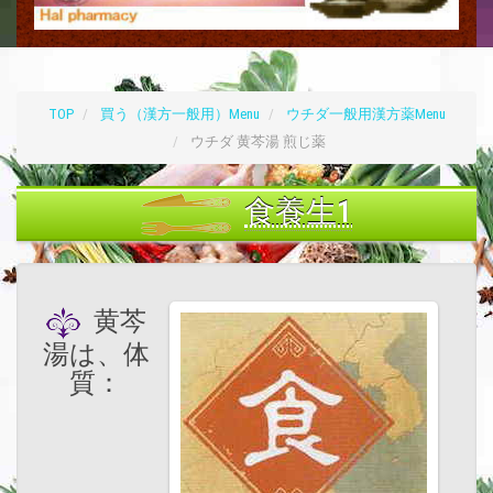
TOP
買う（漢方一般用）Menu
ウチダ一般用漢方薬Menu
ウチダ 黄芩湯 煎じ薬
食養生1
黄芩
湯は、体
質：