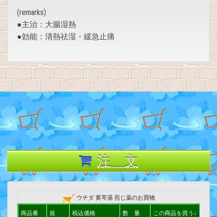
(remarks)
●主治：大腸湿熱
●効能：清熱祛湿・緩急止痛
注 文
ウチダ 黄芩湯 煎じ薬のお買物
商品番
規
税込価格
数 量
この商品を買う↓