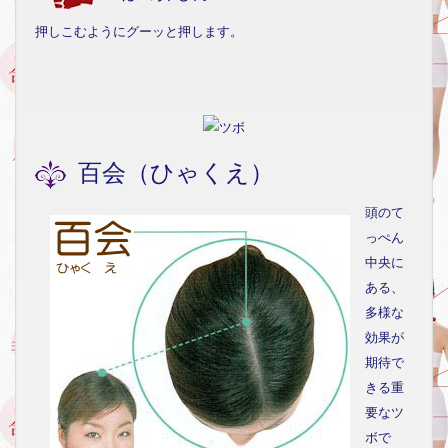
押しこむようにグーッと押します。
百会（ひゃくえ）
頭のて
っぺん
中央に
ある、
多様な
効果が
期待で
きる重
要なツ
ボで