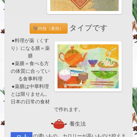
タイプです
内熱（裏熱）
●料理が薬（くす
り）になる膳＝薬
膳
●薬膳＝食べる方
の体質に合ってい
る食事料理
●薬膳は中華料理
とは限りません。
日本の日常の食材
で作れます。
養生法