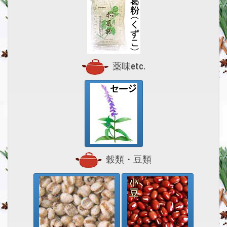
薬味etc.
穀類・豆類