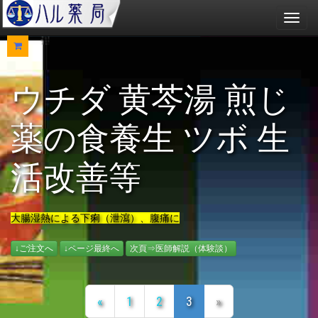
メ
ニ
ュ
ー
ウチダ 黄芩湯 煎じ
薬の食養生 ツボ 生
活改善等
大腸湿熱による下痢（泄瀉）、腹痛に
↓ご注文へ
↓ページ最終へ
次頁⇒医師解説（体験談）
«
1
2
3
»