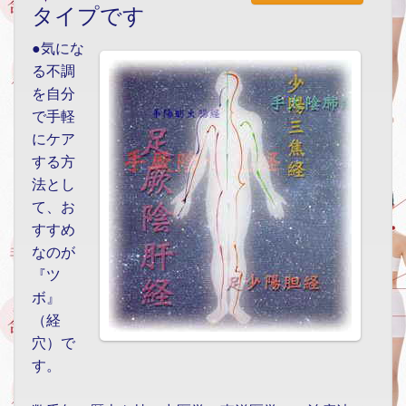
タイプです
●気にな
る不調
を自分
で手軽
にケア
する方
法とし
て、お
すすめ
なのが
『ツ
ボ』
（経
穴）で
す。