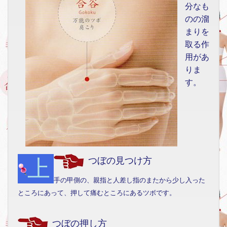
分なも
のの溜
まりを
取る作
用があ
りま
す。
上
つぼの見つけ方
手の甲側の、親指と人差し指のまたから少し入った
ところにあって、押して痛むところにあるツボです。
つぼの押し方