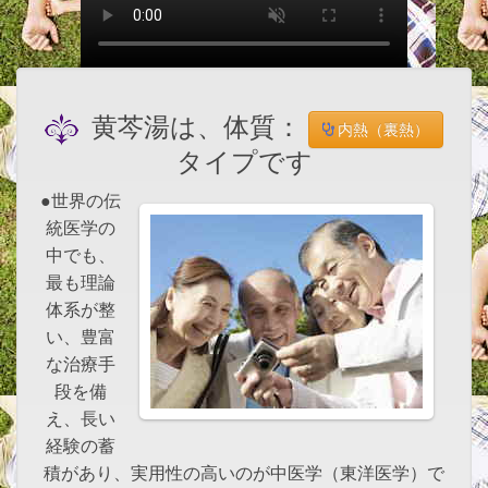
黄芩湯は、体質：
内熱（裏熱）
タイプです
●世界の伝
統医学の
中でも、
最も理論
体系が整
い、豊富
な治療手
段を備
え、長い
経験の蓄
積があり、実用性の高いのが中医学（東洋医学）で