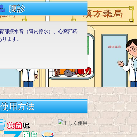
腹診
men) 胃部振水音（胃内停水）、心窩部痞
あります。
使用方法