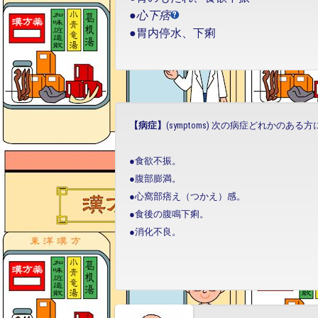
●
心下痞
●胃内停水、下痢
【病症】
(symptoms) 次の病症どれかのあ
●食欲不振。
●腹部膨満。
●心窩部痞え（つかえ）感。
●食後の腹鳴下痢。
●消化不良。