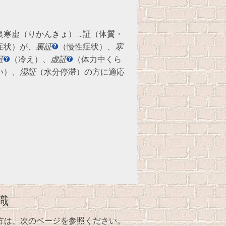
裏寒虚（りかんきょ）
…証（体質・
症状）が、
裏証
（慢性症状）、
寒
証
（冷え）、
虚証
（体力中くら
い）、
湿証
（水分停滞）の方に適応
識
方は、次のページを参照ください。