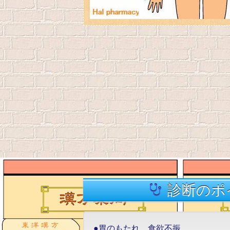
診断のポ
●胃のもたれ、食欲不振