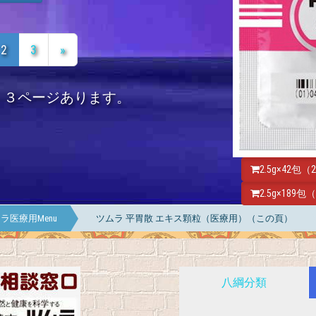
2
3
»
、３ページあります。
2.5g×42包
2.5g×189
ラ医療用Menu
ツムラ 平胃散 エキス顆粒（医療用）（この頁）
八綱分類