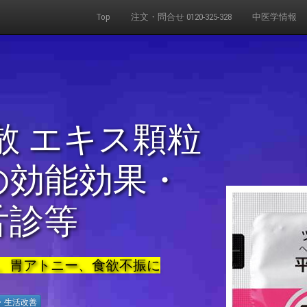
Top
注文・問合せ 0120-325-328
中医学情報
散 エキス顆粒
の効能効果・
舌診等
、胃アトニー、食欲不振に
・生活改善