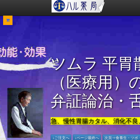
ツムラ 平胃
（医療用）
弁証論治・
急、慢性胃腸カタル、消化不良
↓ご注文へ
↓ページ最終へ
次頁⇒食養生・ツボ