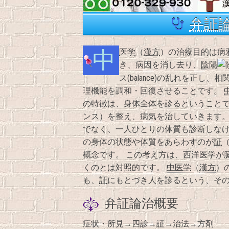
弁証
中医学
（
漢方
）の治療目的は病
き、病因を消し去り、
陰陽
ス(balance)の乱れを正し、
理機能を調和・回復させることです。
の特徴は、身体全体を診るということで
ンス）を整え、病気を治していきます。
でなく、一人ひとりの体質も診断しなけ
の身体の状態や体質をあらわすのが
証
（
概念です。 この考え方は、西洋医学が
くのとは対照的です。
中医学
（
漢方
）
も、
証
にもとづき人を診るという、そ
弁証論治概要
症状・所見→四診→証→治法→方剤