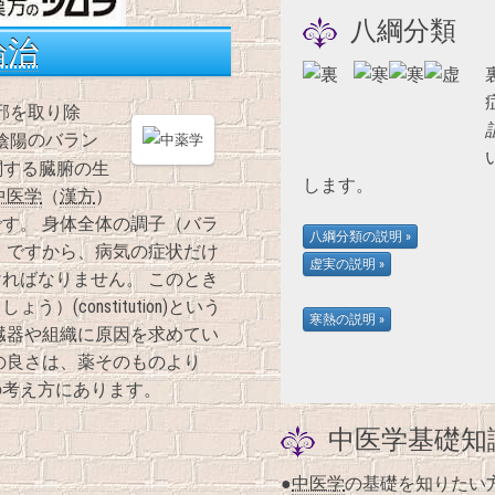
八綱分類
論治
邪を取り除
のバラン
相関する臓腑の生
します。
中医学
（
漢方
）
す。 身体全体の調子（バラ
 ですから、病気の症状だけ
ればなりません。 このとき
しょう）(constitution)という
臓器や組織に原因を求めてい
の良さは、薬そのものより
の考え方にあります。
中医学基礎知
●
中医学
の基礎を知りたい