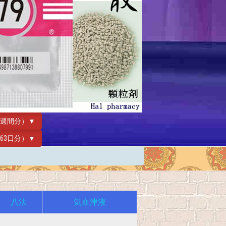
（2週間分）▼
包（63日分）▼
八法
気血津液