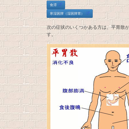
食滞
寒湿困脾（湿困脾胃）
次の症状のいくつかある方は、平胃散
す。