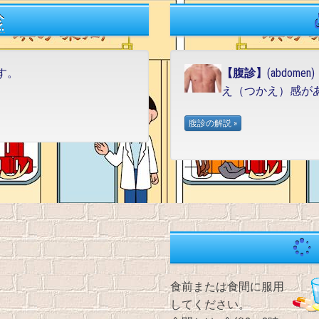
診
です。
【腹診】
(abdo
え（つかえ）感が
食前または食間に服用
してください。