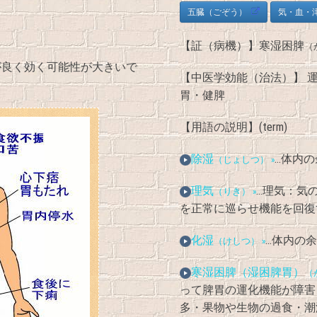
五臓（ごぞう）
気・血・
【証（病機）】寒湿困脾
（
が良く効く可能性が大きいで
【中医学効能（治法）】 
胃・健脾
【用語の説明】(term)
除湿
…体内
（じょしつ） »
理気
…理気：気
（りき） »
を正常に巡らせ機能を回復
化湿
…体内の
（けしつ） »
寒湿困脾（湿困脾胃）
（
って脾胃の運化機能が障害
多・果物や生物の過食・潮