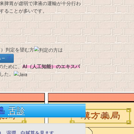
来脾胃が虚弱で津液の運輸が十分行わ
することが多いです。
体質）判定を望む方
は
ュー
AI（人工知能）のエキスパ
のために、
した。
舌診
e) 淡白、湿潤、白膩苔を見ます。