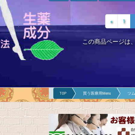
«
1
この商品ページは
TOP
買う医療用Menu
ツム