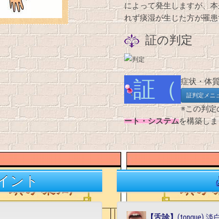
によって発生しますが、本
れず痰湿が生じた方が罹患
証の判定
証（症状・
証判定メニ
※この判定
ート・システム
を構築しま
イント
【
舌診
】
(tongu