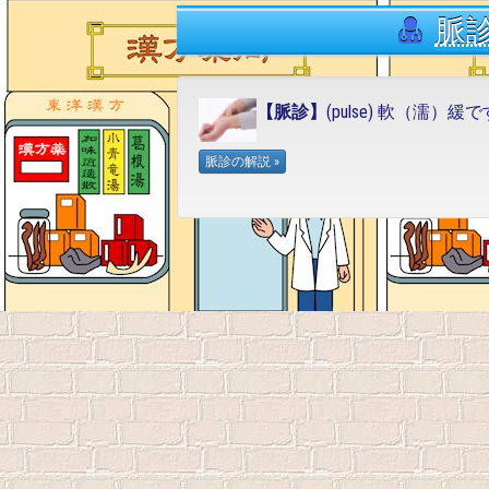
脈
【脈診】
(pulse) 軟（濡）緩