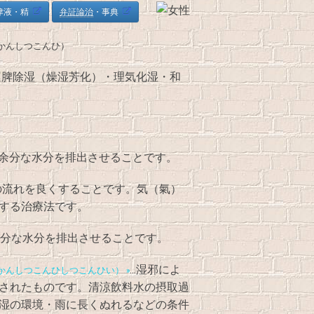
津液・精
弁証論治
・事典
かんしつこんひ）
運脾除湿（燥湿芳化）・理気化湿・和
の余分な水分を排出させることです。
の流れを良くすることです。気（氣）
する治療法です。
余分な水分を排出させることです。
…湿邪によ
かんしつこんひしつこんひい） »
されたものです。清涼飲料水の摂取過
湿の環境・雨に長くぬれるなどの条件