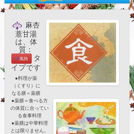
麻杏
薏甘湯
は、体
質：
タ
風熱
イプです
●料理が薬
（くすり）に
なる膳＝薬膳
●薬膳＝食べる方
の体質に合ってい
る食事料理
●薬膳は中華料理
とは限りません。