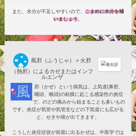
こまめに水分を補
また、水分が不足しやすいので、
いましょう
。
風邪（ふうじゃ）＋火邪
（熱邪）によるカゼまたはインフ
ルエンザ
風邪（かぜ）という病気は、上気道(鼻腔、
咽頭、喉頭)の粘膜に起こる感染性の炎症
で、のどの痛みから始まることも多いもの
です。炎症が気管や気管支などの下気道にも広がる
と、せきや痰が出てきます。
こうした炎症症状が前面に出るかぜは、中医学では