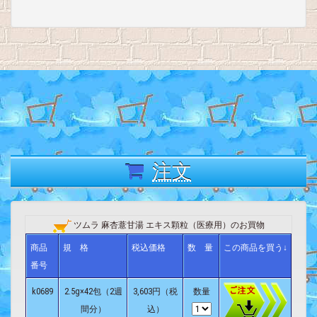
注文
ツムラ 麻杏薏甘湯 エキス顆粒（医療用）のお買物
商品
規 格
税込価格
数 量
この商品を買う↓
番号
k0689
2.5g×42包（2週
3,603円（税
数量
間分）
込）