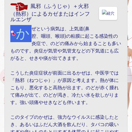
風邪（ふうじゃ）＋火邪
（熱邪）によるカゼまたはインフ
ルエンザ
かぜという病気は、上気道(鼻
腔、咽頭、喉頭)の粘膜に起こる感染性の
炎症で、のどの痛みから始まることも多い
ものです。炎症が気管や気管支などの下気道にも広
がると、せきや痰が出てきます。
こうした炎症症状が前面に出るかぜは、中医学では
「熱邪（ねつじゃ）」が原因と考えます。熱が体に
こもり、悪化すると高熱が出ます。のどが赤く腫れ
て痛みが出て、のどが渇き、冷たい水を欲しがりま
す。強い頭痛やせきなども伴います。
このタイプのかぜは、強力なウイルスに感染したと
き、あるいはふだん大酒を飲んだり、タバコの吸い
すぎや辛いものをとりすぎる体質の人に起こりやす