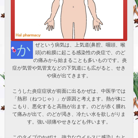
かぜという病気は、上気道(鼻腔、咽頭、喉
頭)の粘膜に起こる感染性の炎症で、のど
の痛みから始まることも多いものです。炎
症が気管や気管支などの下気道にも広がると、せき
や痰が出てきます。
こうした炎症症状が前面に出るかぜは、中医学では
「熱邪（ねつじゃ）」が原因と考えます。熱が体に
こもり、悪化すると高熱が出ます。のどが赤く腫れ
て痛みが出て、のどが渇き、冷たい水を欲しがりま
す。強い頭痛やせきなども伴います。
このタイプのかぜは、強力なウイルスに感染したと