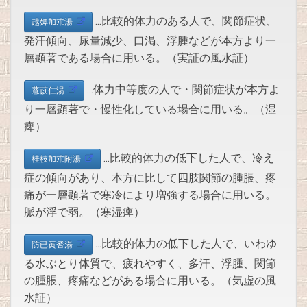
…比較的体力のある人で、関節症状、
越婢加朮湯
発汗傾向、尿量減少、口渇、浮腫などが本方より一
層顕著である場合に用いる。（実証の風水証）
…体力中等度の人で・関節症状が本方よ
薏苡仁湯
り一層顕著で・慢性化している場合に用いる。（湿
痺）
…比較的体力の低下した人で、冷え
桂枝加朮附湯
症の傾向があり、本方に比して四肢関節の腫脹、疼
痛が一層顕著で寒冷により増強する場合に用いる。
脈が浮で弱。（寒湿痺）
…比較的体力の低下した人で、いわゆ
防已黄耆湯
る水ぶとり体質で、疲れやすく、多汗、浮腫、関節
の腫脹、疼痛などがある場合に用いる。（気虚の風
水証）