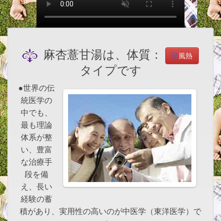
麻杏薏甘湯は、体質：
風熱
タイプです
●世界の伝
統医学の
中でも、
最も理論
体系が整
い、豊富
な治療手
段を備
え、長い
経験の蓄
積があり、実用性の高いのが中医学（東洋医学）で