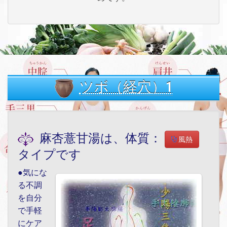
ツボ（経穴）1
麻杏薏甘湯は、体質：
風熱
タイプです
●気にな
る不調
を自分
で手軽
にケア