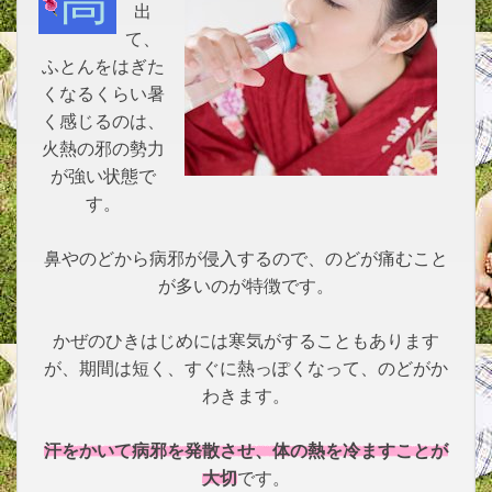
高熱が
出
て、
ふとんをはぎた
くなるくらい暑
く感じるのは、
火熱の邪の勢力
が強い状態で
す。
鼻やのどから病邪が侵入するので、のどが痛むこと
が多いのが特徴です。
かぜのひきはじめには寒気がすることもあります
が、期間は短く、すぐに熱っぽくなって、のどがか
わきます。
汗をかいて病邪を発散させ、体の熱を冷ますことが
大切
です。