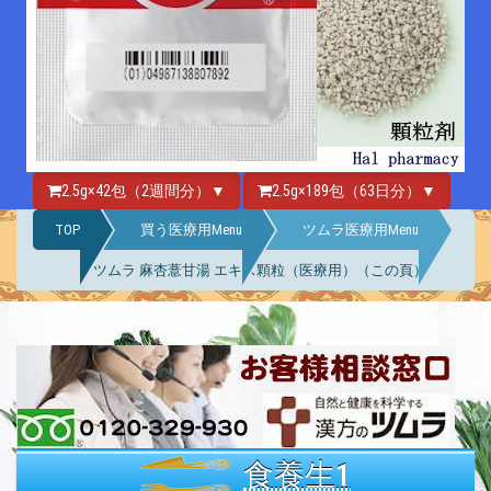
2.5g×42包（2週間分）▼
2.5g×189包（63日分）▼
TOP
買う医療用Menu
ツムラ医療用Menu
ツムラ 麻杏薏甘湯 エキス顆粒（医療用）（この頁）
食養生1