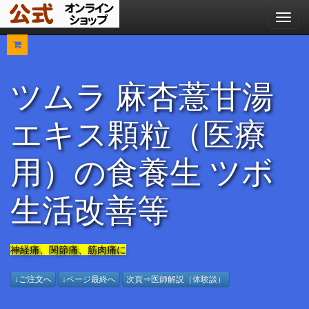
メ
ニ
ュ
ー
ツムラ 麻杏薏甘湯
エキス顆粒（医療
用）の食養生 ツボ
生活改善等
神経痛、関節痛、筋肉痛に
↓ご注文へ
↓ページ最終へ
次頁⇒医師解説（体験談）