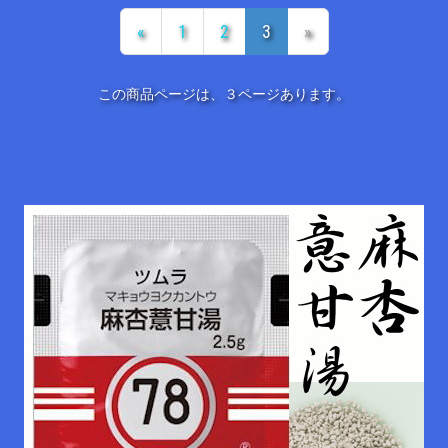
«
1
2
3
»
この商品ページは、３ページあります。