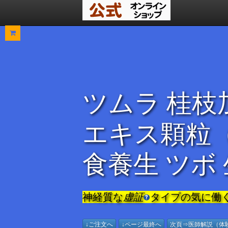
ツムラ 桂枝
エキス顆粒
食養生 ツボ
神経質な
虚証
タイプの気に働
↓ご注文へ
↓ページ最終へ
次頁⇒医師解説（体