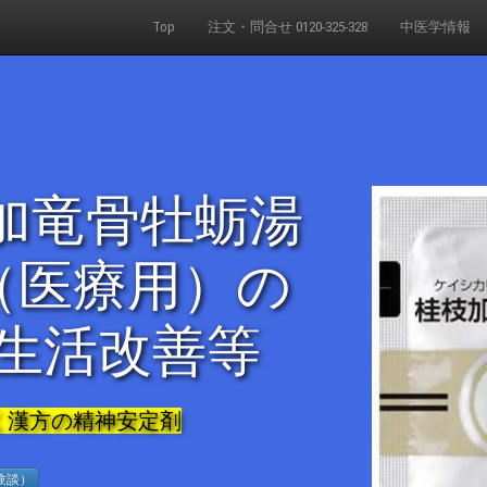
Top
注文・問合せ 0120-325-328
中医学情報
加竜骨牡蛎湯
（医療用）の
 生活改善等
く漢方の精神安定剤
験談）