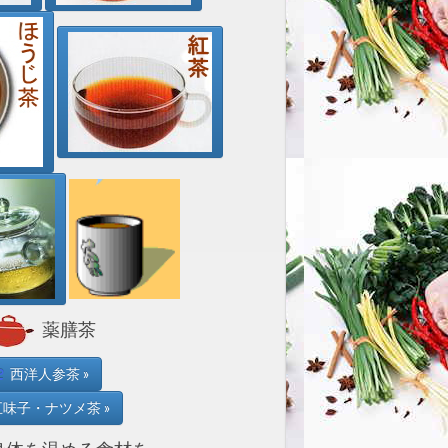
薬膳茶
西洋人参茶 »
味子・ナツメ茶 »