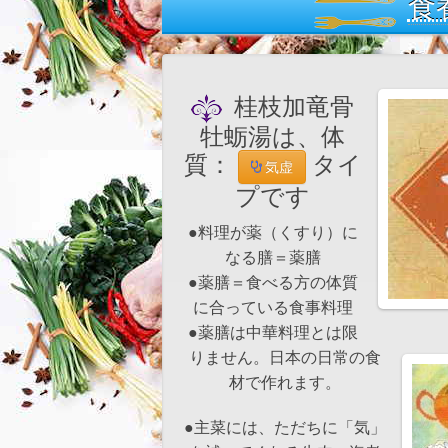
食
桂枝加竜骨
牡蛎湯は、体
質：
タイ
気虚
プです
●料理が薬（くすり）に
なる膳＝薬膳
●薬膳＝食べる方の体質
に合っている食事料理
●薬膳は中華料理とは限
りません。日本の日常の食
材で作れます。
●主菜には、ただちに「気」