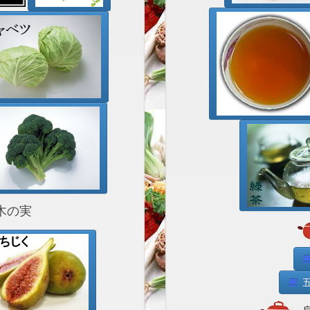
木の実
五