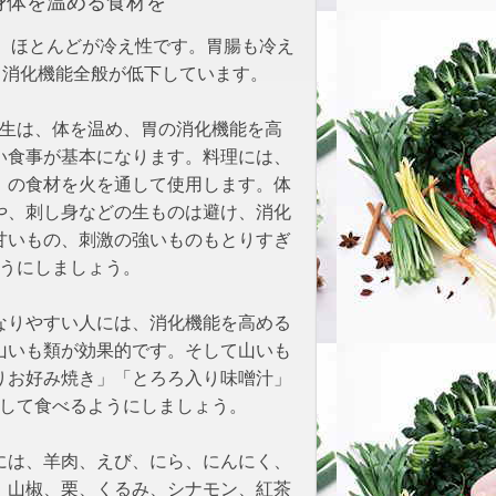
体を温める食材を
、消化機能全般が低下しています。
生は、体を温め、胃の消化機能を高
い食事が基本になります。料理には、
」の食材を火を通して使用します。体
や、刺し身などの生ものは避け、消化
甘いもの、刺激の強いものもとりすぎ
うにしましょう。
なりやすい人には、消化機能を高める
山いも類が効果的です。そして山いも
りお好み焼き」「とろろ入り味噌汁」
して食べるようにしましょう。
には、羊肉、えび、にら、にんにく、
、山椒、栗、くるみ、シナモン、紅茶