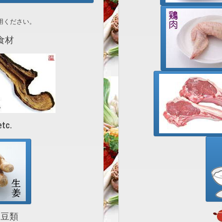
用ください。
食材
c.
豆類