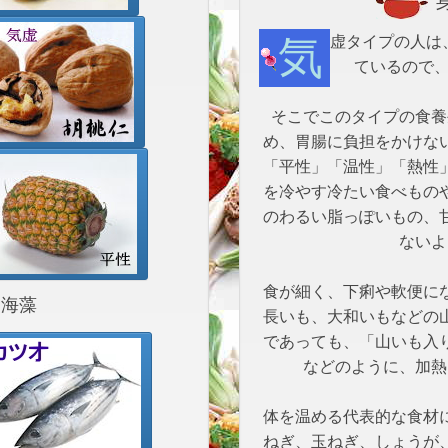
身
気虚タイプの人は、ほとんどが冷え性です。胃腸も冷え
ているので
そこでこのタイプの食養
め、胃腸に負担をかけな
「平性」「温性」「熱性
を冷やす冷たい食べもの
のわるい脂っぽいもの、
ないよ
食が細く、下痢や軟便に
海藻
長いも、大和いもなどの
であっても、「山いも入
などのように、加熱
体を温める代表的な食材
ねぎ、玉ねぎ、しょうが