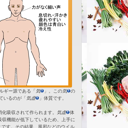
ネルギー源である「
気
」。この
気
の
ているのが「
気虚
」体質です。
消化吸収されて作られます。
気虚
体
吸収機能が低下しているため、上手に
とです。その結果、風邪などのウイル