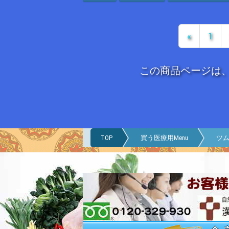
«
1
この商品ページは
TOP
買う医療用Menu
ツム