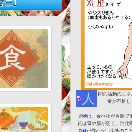
養生1
人間の活動のエ
量が不足し
気
は、食べ物が胃腸で
質は胃や腸が弱く、消化
気
が作れない状態のこ