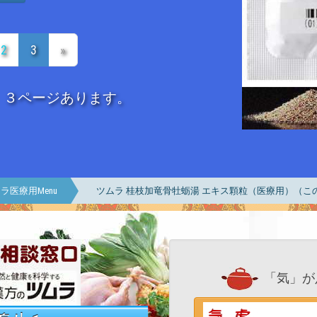
2
3
»
、３ページあります。
ラ医療用Menu
ツムラ 桂枝加竜骨牡蛎湯 エキス顆粒（医療用）（こ
「気」が