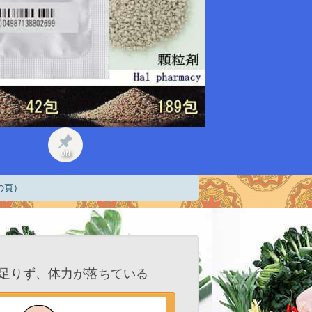
ON
の頁）
足りず、体力が落ちている