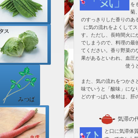
「気」のめぐりの滞りを改善する「理気作用」
を
菊
のすっきりした香りのあ
に気の流れをよくしてス
す。ただし、長時間火に
でしまうので、料理の最
てください。香り野菜の
果があるといわれ、血圧
使う
また、気の流れをつかさ
味でいうと「酸味」にな
どのすっぱい食材は、肝
気滞の代
ひと口に気滞体質といっても、症状は多岐にわたりま