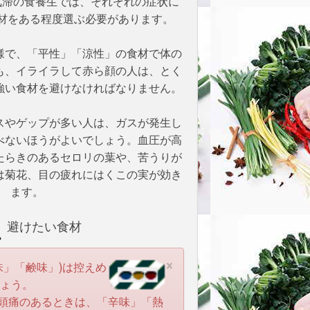
気滞の食養生では、それぞれの症状に
材をある程度選ぶ必要があります。
様で、「平性」「涼性」の食材で体の
も、イライラして赤ら顔の人は、とく
強い食材を避けなければなりません。
スやゲップが多い人は、ガスが発生し
べないほうがよいでしょう。血圧が高
たらきのあるセロリの葉や、苦うりが
は菊花、目の疲れにはくこの実が効き
ます。
避けたい食材
×
味」「鹸味」)は控えめ
ょう。
頭痛のあるときは、「辛味」「熱