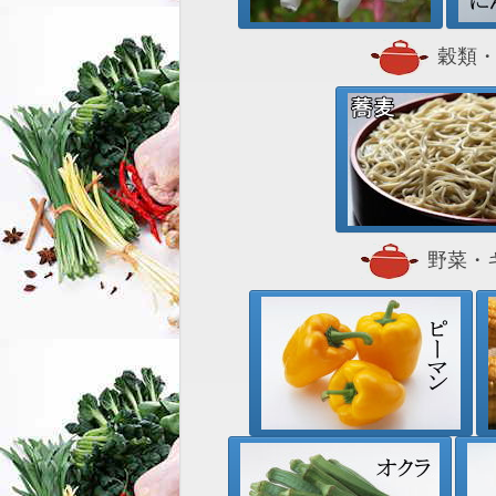
穀類・
野菜・