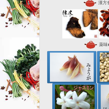
漢方
薬味et