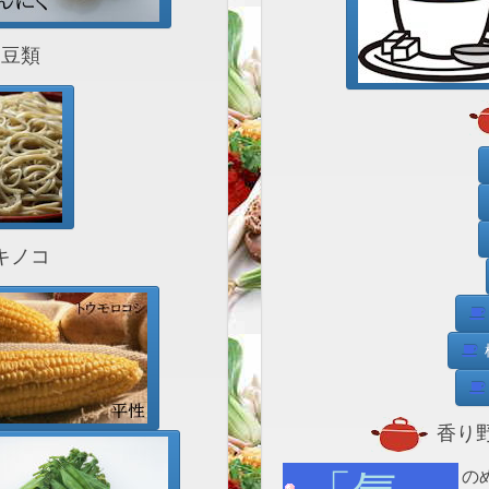
豆類
キノコ
香り野