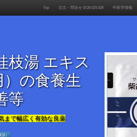
Top
注文・問合せ 0120-325-328
中医学情報
桂枝湯 エキス
用）の食養生
善等
気まで幅広く有効な良薬
験談）