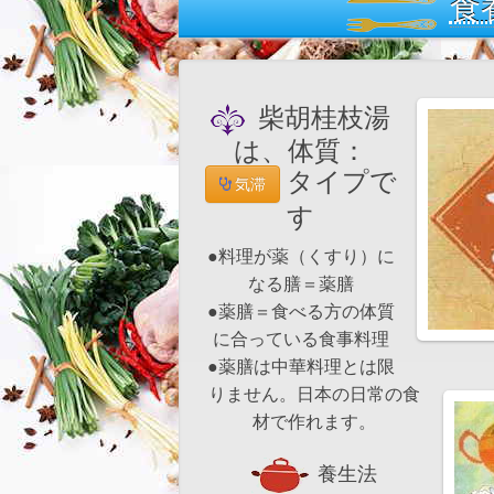
食
柴胡桂枝湯
は、体質：
タイプで
気滞
す
●料理が薬（くすり）に
なる膳＝薬膳
●薬膳＝食べる方の体質
に合っている食事料理
●薬膳は中華料理とは限
りません。日本の日常の食
材で作れます。
養生法