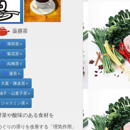
薬膳茶
薄荷茶 »
菊花茶 »
烏梅茶 »
蓮茶 »
大葉・陳皮茶 »
柚子・山査子茶 »
ジャスミン茶 »
菜や酸味のある食材を