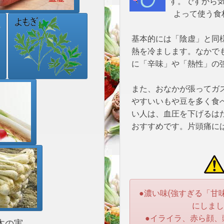
す。ですから
よって使う食
基本的には「陰虚」と同
熱を冷まします。なかで
に「辛味」や「熱性」の
また、おなかが張ってガ
やすいいもや豆を多く食
い人は、血圧を下げるは
おすすめです。片頭痛に
●濃い味(強すぎる「甘
にしまし
●イライラ、赤ら顔、
木の実