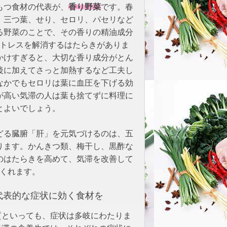
香り野菜
もつ食材の代表が、
です。春
、三つ葉、せり、セロリ、パセリなど
る野菜のことで、その香りの精油成分
トレスを解消するはたらきがありま
かけすぎると、大切な香り成分がとん
後に加えてさっと加熱するなど工夫し
なかでもセロリは葉に血圧を下げる効
が高い気滞の人は葉も捨てずに料理に
とよいでしょう。
どる臓腑「肝」を元気づけるのは、五
ります。かんきつ類、梅干し、黒酢な
のはたらきを高めて、気滞を改善して
くれます。
表的な症状に効く食材を