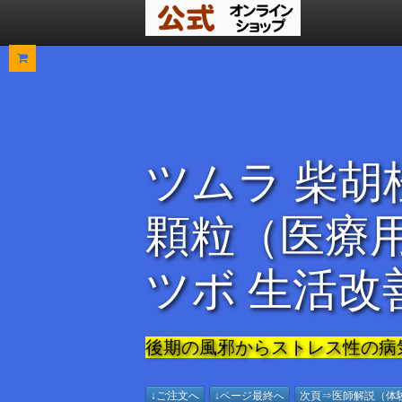
ツムラ 柴胡
顆粒（医療
ツボ 生活改
後期の風邪からストレス性の病
↓ご注文へ
↓ページ最終へ
次頁⇒医師解説（体