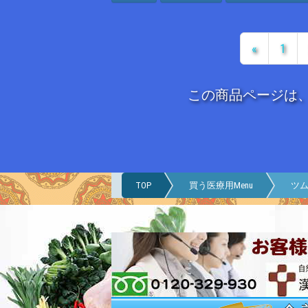
«
1
この商品ページは
TOP
買う医療用Menu
ツム