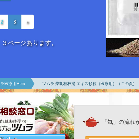
2
3
»
、３ページあります。
ラ医療用Menu
ツムラ 柴胡桂枝湯 エキス顆粒（医療用）（この頁）
「気」の流れ