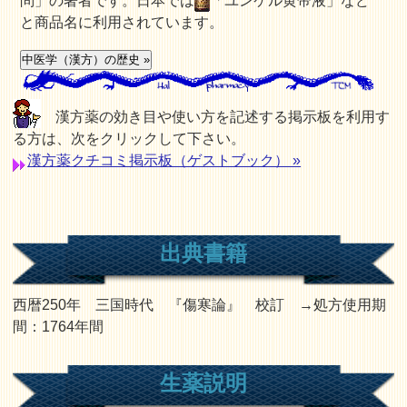
問」の著者です。日本では
「ユンケル黄帝液」など
と商品名に利用されています。
漢方薬の効き目や使い方を記述する掲示板を利用す
る方は、次をクリックして下さい。
漢方薬クチコミ掲示板（ゲストブック） »
出典書籍
西暦250年 三国時代 『傷寒論』 校訂 →処方使用期
間：1764年間
生薬説明