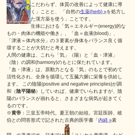
こだわらず、体質の改善によって健康に導
く」ことと、 「自然の
生薬(herb) »
を処方し
た漢方薬を使う」ことです。
生体における「気＝エネルギー(energy)的な
もの・肉体の機能や働き」、「血＝血液(blood)」、
「津液＝体内水分」の３要素が身体をバランス良く循
環することが大切だと考えます。
人間の健康は、これら
「気」（陽）
と
「血・津液」
（陰）
の調和(harmony)のもとに保たれています。
「血・津液」は、原動力となる「気」のもとで初めて
活性化され、全身を循環して五臓六腑に栄養を供給し
ます。 この陰陽(positive and negative principles)が調
和（
陰平陽秘
）していれば、健康でいられますが、陰
陽のバランスが崩れると、さまざまな病気が起きてく
るのです。
※
黄帝
：三皇五帝時代。夏王朝の始祖。宮廷医師、岐
伯との問答形式で記された古典的医学書「
内経 »
素