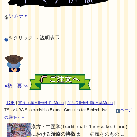
ツムラ »
をクリック → 説明表示
●概 要 ≫
|
TOP
|
買う（漢方医療用）Menu
|
ツムラ医療用漢方薬Menu
|
TSUMURA Saikokeishito Extract Granules for Ethical Use |
ページ
の最後へ »
漢方・中医学(Traditional Chinese Medicine)
における
治療の特徴
は、「病気そのものに