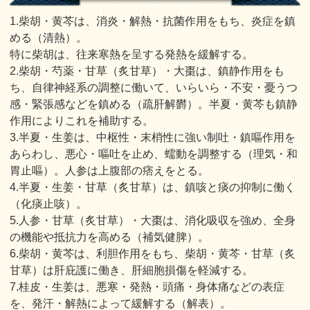
1.柴胡・黄芩は、消炎・解熱・抗菌作用をもち、炎症を鎮
める（清熱）。
特に柴胡は、往来寒熱を呈する発熱を緩解する。
2.柴胡・芍薬・甘草（炙甘草）・大棗は、鎮静作用をも
ち、自律神経系の調整に働いて、いらいら・不安・憂うつ
感・緊張感などを鎮める（疏肝解欝）。半夏・黄芩も鎮静
作用によりこれを補助する。
3.半夏・生姜は、中枢性・末梢性に強い制吐・鎮嘔作用を
あらわし、悪心・嘔吐を止め、蠕動を調整する（理気・和
胃止嘔）。人参は上腹部の痞えをとる。
4.半夏・生姜・甘草（炙甘草）は、鎮咳と痰の抑制に働く
（化痰止咳）。
5.人参・甘草（炙甘草）・大棗は、消化吸収を強め、全身
の機能や抵抗力を高める（補気健脾）。
6.柴胡・黄芩は、利胆作用をもち、柴胡・黄芩・甘草（炙
甘草）は肝庇護に働き、肝細胞損傷を軽減する。
7.桂皮・生姜は、悪寒・発熱・頭痛・身体痛などの表症
を、発汗・解熱によって緩解する（解表）。