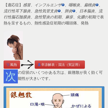
【適応症】
感冒
、
インフルエンザ
、
咽喉炎
、
扁桃炎
、
流行性耳下腺炎
、
急性気管支炎
、
肺炎
、
日本脳炎
、
流
行性脳石髄膜炎
、
急性腎炎の初期
、
麻疹
、
化膿
の初期で表
熱を呈するもの、熱性感染症初期の咽頭痛、発熱
風熱
辛凉解表：瀉法（実証用）
次の症状のいくつかある方は、銀翹散が良く効く可
能性が大きいです。