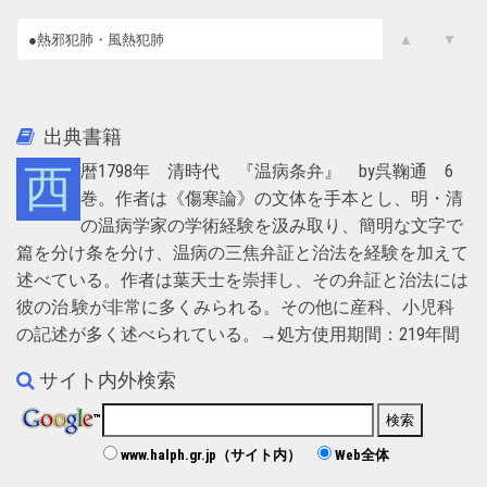
●熱邪犯肺・風熱犯肺
▲
▼
●風熱（表熱）
出典書籍
西暦1798年 清時代 『温病条弁』 by呉鞠通 6
巻。作者は《傷寒論》の文体を手本とし、明・清
の温病学家の学術経験を汲み取り、簡明な文字で
篇を分け条を分け、温病の三焦弁証と治法を経験を加えて
述べている。作者は葉天士を崇拝し、その弁証と治法には
彼の治.験が非常に多くみられる。その他に産科、小児科
の記述が多く述べられている。→処方使用期間：219年間
サイト内外検索
www.halph.gr.jp（サイト内）
Web全体