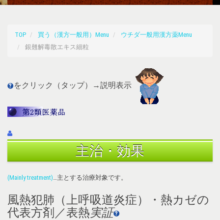
TOP
買う（漢方一般用）Menu
ウチダ一般用漢方薬Menu
銀翹解毒散エキス細粒
をクリック（タップ）→説明表示
主治・効果
(Mainly treatment)
…主とする治療対象です。
風熱犯肺（上呼吸道炎症）・熱カゼの
代表方剤／表熱
実証