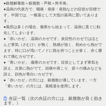
●銀翹解毒散＝銀翹散－芦根＋羚羊角。
●温病の代表方で、咽痛・発疹・発熱などの症状が目標で
す。中国では、一般薬として大抵の薬局に置いてありま
す。
●風邪は多くの場合、傷寒から始まって、温病に直ぐに転
化してしまいます。
●「赤いカゼ」…温病のカゼです。炎症性のカゼではほと
んど寒気（さむけ）が無く、熱感が強く、初めから熱がで
ます。特に口が渇いてノドに熱を持つことが多く、赤く腫
れて痛むカゼです。
●「青いカゼ」…傷寒のカゼです。症状としてまず寒気を
訴え、次第に熱がでて、頭痛や肩こり、節々の痛みなどを
訴え、顔色が青白いカゼです。
●「赤いカゼ」の方には、銀翹散が適しています。一方
「青いカゼ」の方には、葛根湯を使用します。
弁証一覧（次の弁証の方には、銀翹散が良く効き
ます。）