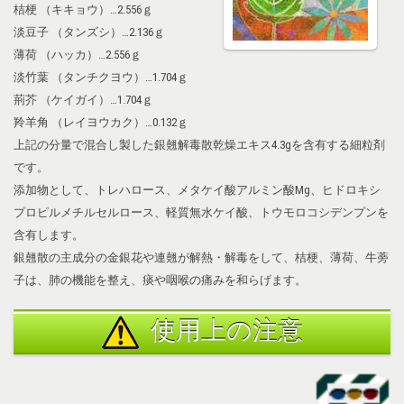
桔梗 （キキョウ）…2.556ｇ
淡豆子 （タンズシ）…2.136ｇ
薄荷 （ハッカ）…2.556ｇ
淡竹葉 （タンチクヨウ）…1.704ｇ
荊芥 （ケイガイ）…1.704ｇ
羚羊角 （レイヨウカク）…0.132ｇ
上記の分量で混合し製した銀翹解毒散乾燥エキス4.3gを含有する細粒剤
です。
添加物として、トレハロース、メタケイ酸アルミン酸Mg、ヒドロキシ
プロピルメチルセルロース、軽質無水ケイ酸、トウモロコシデンプンを
含有します。
銀翹散の主成分の金銀花や連翹が解熱・解毒をして、桔梗、薄荷、牛蒡
子は、肺の機能を整え、痰や咽喉の痛みを和らげます。
使用上の注意