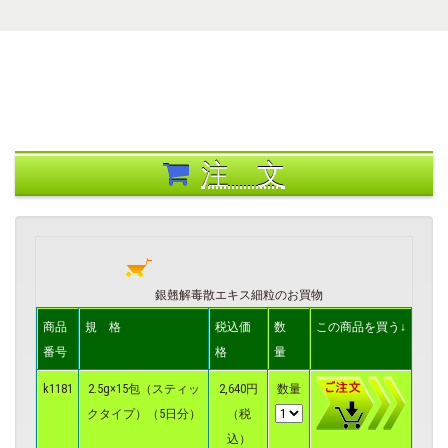
注 文
銀翹解毒散エキス細粒のお買物
商品
規 格
税込価
数
この商品を買う↓
番号
格
量
k1181
2.5g×15包（スティッ
2,640円
数量
クタイプ）（5日分）
（税
込）