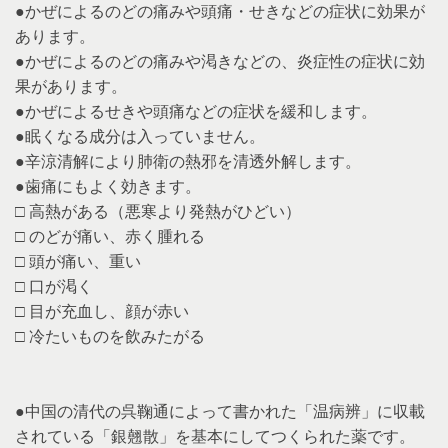
●かぜによるのどの痛みや頭痛・せきなどの症状に効果が
あります。
●かぜによるのどの痛みや渇きなどの、炎症性の症状に効
果があります。
●かぜによるせきや頭痛などの症状を緩和します。
●眠くなる成分は入っていません。
●辛涼清解により肺衛の熱邪を清透外解します。
●歯痛にもよく効きます。
□ 高熱がある（悪寒より発熱がひどい）
□ のどが痛い、赤く腫れる
□ 頭が痛い、重い
□ 口が渇く
□ 目が充血し、顔が赤い
□ 冷たいものを飲みたがる
●中国の清代の呉鞠通によって書かれた「温病辨」に収載
されている「銀翹散」を基本にしてつくられた薬です。