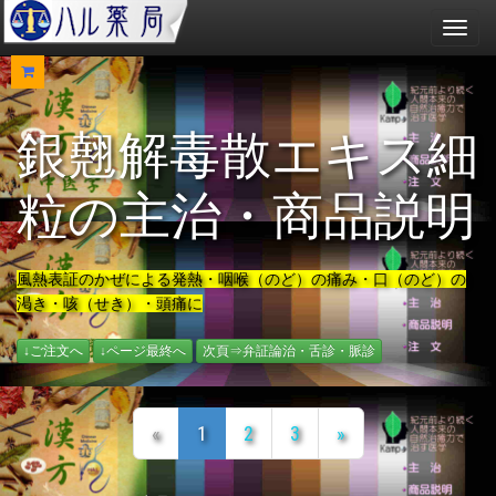
メ
ニ
ュ
ー
銀翹解毒散エキス細
粒の主治・商品説明
風熱表証のかぜによる発熱・咽喉（のど）の痛み・口（のど）の
渇き・咳（せき）・頭痛に
↓ご注文へ
↓ページ最終へ
次頁⇒弁証論治・舌診・脈診
«
1
2
3
»