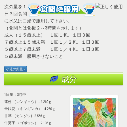
次の量を１
日３回食間
に水又は白湯で服用して下さい。
（食間とは食後２～3時間を示します）
成人（１５歳以上） １回１包、１日３回
７歳以上１５歳未満 １回１／２包、１日３回
５歳以上７歳未満 １回１／４包、１日３回
５歳未満 服用させないこと
成分
1日量：3包中
連翹 （レンギョウ）…4.260ｇ
金銀花 （キンギンカ）…4.260ｇ
甘草 （カンゾウ)…2.556ｇ
牛蒡子 （ゴボウシ）…2.136ｇ