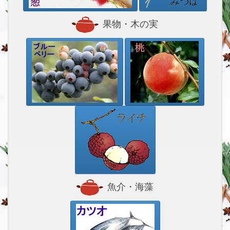
果物・木の実
魚介・海藻