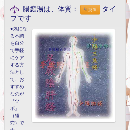
腸癰湯は、体質：
タイ
瘀血
プです
●気にな
る不調
を自分
で手軽
にケア
する方
法とし
て、お
すすめ
なのが
『ツ
ボ』
（経
穴）で