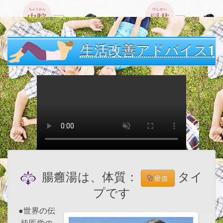
生活改善アドバイス1
腸癰湯は、体質：
タイ
瘀血
プです
●世界の伝