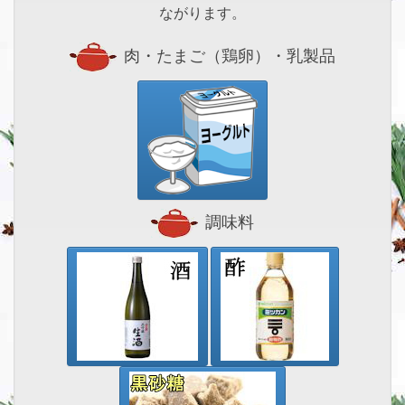
ながります。
肉・たまご（鶏卵）・乳製品
調味料