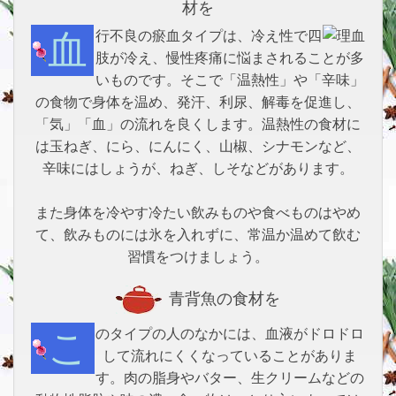
材を
血行不良の瘀血タイプは、冷え性で四
肢が冷え、慢性疼痛に悩まされることが多
いものです。そこで「温熱性」や「辛味」
の食物で身体を温め、発汗、利尿、解毒を促進し、
「気」「血」の流れを良くします。温熱性の食材に
は玉ねぎ、にら、にんにく、山椒、シナモンなど、
辛味にはしょうが、ねぎ、しそなどがあります。
また身体を冷やす冷たい飲みものや食べものはやめ
て、飲みものには氷を入れずに、常温か温めて飲む
習慣をつけましょう。
青背魚の食材を
このタイプの人のなかには、血液がドロドロ
して流れにくくなっていることがありま
す。肉の脂身やバター、生クリームなどの