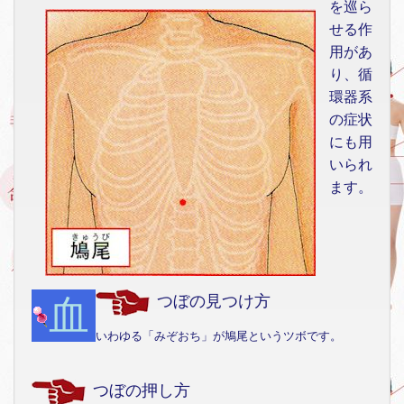
を巡ら
せる作
用があ
り、循
環器系
の症状
にも用
いられ
ます。
血
つぼの見つけ方
いわゆる「みぞおち」が鳩尾というツボです。
つぼの押し方