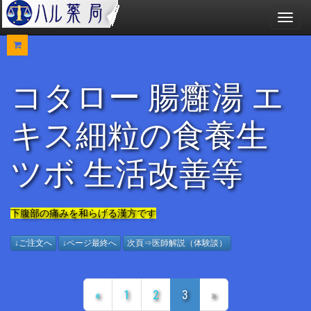
メ
ニ
ュ
ー
コタロー 腸癰湯 エ
キス細粒の食養生
ツボ 生活改善等
下腹部の痛みを和らげる漢方です
↓ご注文へ
↓ページ最終へ
次頁⇒医師解説（体験談）
«
1
2
3
»