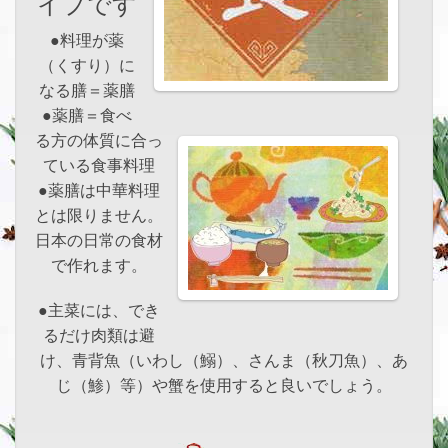
イプです
●料理が薬
（くすり）に
なる膳＝薬膳
●薬膳＝食べ
る方の体質に合っ
ている食事料理
●薬膳は中華料理
とは限りません。
日本の日常の食材
で作れます。
●主菜には、でき
るだけ肉類は避
け、青背魚（いわし（鰯）、さんま（秋刀魚）、あ
じ（鯵）等）や蟹を使用すると良いでしょう。