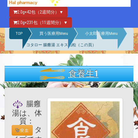
2.0g×42包（2週間分）▼
2.0g×231包（11週間分）▼
TOP
買う医療用Menu
小太郎医療用Menu
コタロー 腸癰湯 エキス細粒（この頁）
食養生1
腸癰
湯は、体
質：
タ
瘀血