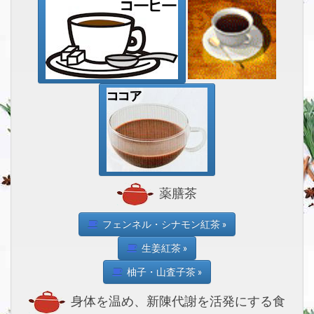
薬膳茶
フェンネル・シナモン紅茶 »
生姜紅茶 »
柚子・山査子茶 »
身体を温め、新陳代謝を活発にする食