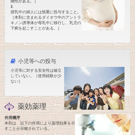
険性がある。］
2.
授乳中の婦人には慎重に投与すること。
［本剤に含まれるダイオウ中のアントラ
キノン誘導体が母乳中に移行し、乳児の
下痢を起こすことがある。］
小児等への投与
小児等に対する安全性は確立
していない。［使用経験が少
ない］
薬効薬理
作用機序
本剤は、以下の作用により薬理効果を示
すことが示唆されている。