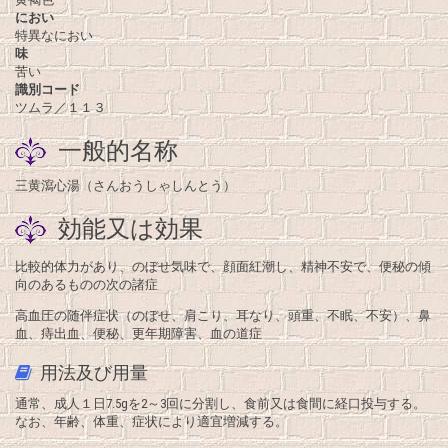
におい
特異なにおい
味
苦い
識別コード
ツムラ／１１３
一般的名称
三黄瀉心湯（さんおうしゃしんとう）
効能又は効果
比較的体力があり、のぼせ気味で、顔面紅潮し、精神不安で、便秘の傾
向のあるものの次の諸症
高血圧の随伴症状（のぼせ、肩こり、耳なり、頭重、不眠、不安）、鼻
血、痔出血、便秘、更年期障害、血の道症
用法及び用量
通常、成人１日7.5gを2～3回に分割し、食前又は食間に経口投与する。
なお、年齢、体重、症状により適宜増減する。