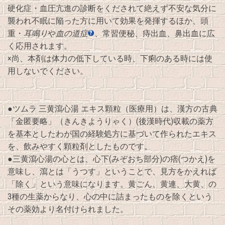
硬化症・血圧亢進の診断をくだされて絶えず不安な気分に
襲われ不眠に陥った方に用いて効果を発揮するほか、頭
重・
耳鳴り
や
血の道症
、常習便秘、痔出血、鼻出血に広
く応用されます。
×尚、本剤は体力の低下している時、下痢のある時には使
用しないでください。
●ツムラ 三黄瀉心湯 エキス顆粒（医療用）は、漢方の古典
「金匿要略」（きんきようりゃく）(後漢時代)収載の薬方
を基本としたわが国の経験処方に基づいて作られたエキス
を、飲みやすく顆粒剤としたものです。
●三黄瀉心湯の心とは、心下(みぞおち部分)の痞(つかえ)を
意味し、瀉とは「うつす」ということで、見方をかえれば
「除く」という意味になります。黄ごん、黄連、大黄、の
3種の生薬からなり、心の中に詰まったものを除くという
その薬効より名付けられました。