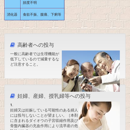
頻度不明
消化器
食欲不振、腹痛、下痢等
高齢者への投与
一般に高齢者では生理機能が
低下しているので減量するな
ど注意すること。
妊婦、産婦、授乳婦等への投与
1.
妊婦又は妊娠している可能性のある婦人
には投与しないことが望ましい。［本剤
に含まれるダイオウの子宮収縮作用及び
骨盤内臓器の充血作用により流早産の危