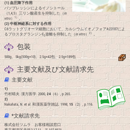
(1) 血圧降下作用
バソプレッシンによるイノシトール
（1,4,5）三リン酸産生を抑制した（
in
1）
vitro
）
。
(2) 中枢神経系に対する作用
C6ラットグリオーマ細胞において、カルシウムイオノフォアA23187によ
2）
るプロスタグランジンE
遊離を抑制した（
in vitro
）
。
2
包装
500g、5kg(500g×10)、2.5g×42包、2.5g×189包
主要文献及び文献請求先
主要文献
1)
竹村晴夫. 漢方医学. 2000,
24
（6）, p.265.
2)
Nakahata, N. et al. 和漢医薬学雑誌. 1998,
15
（2）, p.116.
*文献請求先
株式会社ツムラ お客様相談窓口
東京都港区赤坂2-17-11 〒107-8521