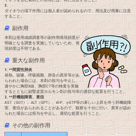
3.
ダイオウの瀉下作用には個人差が認められるので、用法及び用量に注意
すること。
副作用
本剤は使用成績調査等の副作用発現頻度が
明確となる調査を実施していないため、発
現頻度は不明である。
重大な副作用
1. **
間質性肺炎
発熱、咳嗽、呼吸困難、肺音の異常等があ
らわれた場合には、本剤の投与を中止し、
速やかに胸部X線、胸部CT等の検査を実施
するとともに副腎皮質ホルモン剤の投与等の適切な処置を行うこと。
2. **
肝機能障害、黄疸
AST（GOT）、ALT（GPT）、Al-P、γ-GTP等の著しい上昇を伴う肝機能障
害、黄疸があらわれることがあるので、観察を十分に行い、異常が認め
られた場合には投与を中止し、適切な処置を行うこと。
その他の副作用