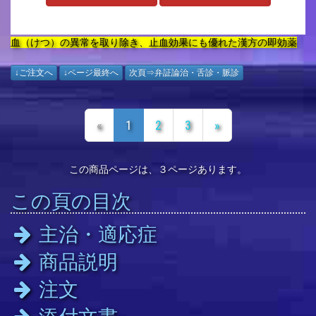
血（けつ）の異常を取り除き、止血効果にも優れた漢方の即効薬
↓ご注文へ
↓ページ最終へ
次頁⇒弁証論治・舌診・脈診
«
1
2
3
»
この商品ページは、３ページあります。
この頁の目次
主治・適応症
商品説明
注文