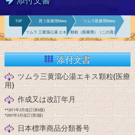
添付文書
TOP
買う医療用Menu
ツムラ医療用Menu
ツムラ 三黄瀉心湯 エキス顆粒（医療用）（この頁）
添付文書
ツムラ三黄瀉心湯エキス顆粒(医療
用)
作成又は改訂年月
**2011年2月改訂(第6版)
*2007年5月改訂(第5版)
日本標準商品分類番号