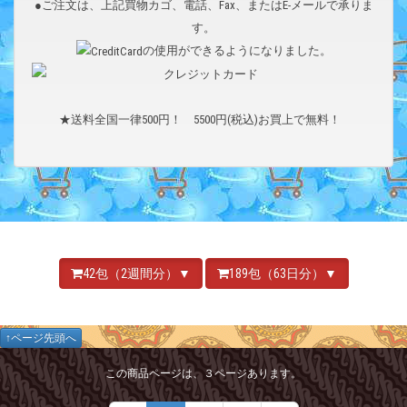
●ご注文は、上記買物カゴ、電話、Fax、またはE-メールで承りま
す。
の使用ができるようになりました。
★送料全国一律500円！ 5500円(税込)お買上で無料！
42包（2週間分）▼
189包（63日分）▼
↑ページ先頭へ
この商品ページは、３ページあります。