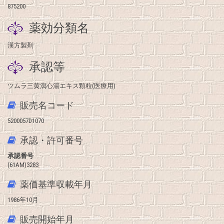
875200
薬効分類名
漢方製剤
承認等
ツムラ三黄瀉心湯エキス顆粒(医療用)
販売名コード
5200057D1070
承認・許可番号
承認番号
(61AM)3283
薬価基準収載年月
1986年10月
販売開始年月