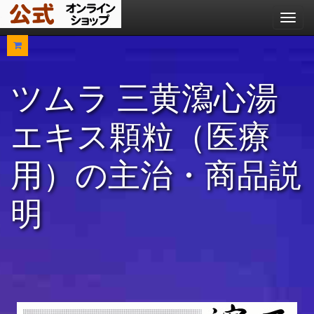
メ
ニ
ュ
ー
ツムラ 三黄瀉心湯
エキス顆粒（医療
用）の主治・商品説
明