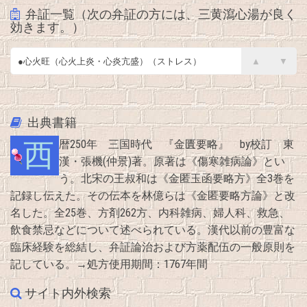
弁証一覧（次の弁証の方には、三黄瀉心湯が良く
効きます。）
●肝火上炎（肝火旺）
▲
▼
●出血・実熱
●心火旺（心火上炎・心炎亢盛）（ストレス）
出典書籍
西暦250年 三国時代 『金匱要略』 by校訂 東
漢・張機(仲景)著。原著は《傷寒雑病論》とい
う。北宋の王叔和は《金匿玉函要略方》全3巻を
記録し伝えた。その伝本を林億らは《金匿要略方論》と改
名した。全25巻、方剤262方、内科雑病、婦人科、救急、
飲食禁忌などについて述べられている。漢代以前の豊富な
臨床経験を総結し、弁証論治および方薬配伍の一般原則を
記している。→処方使用期間：1767年間
サイト内外検索