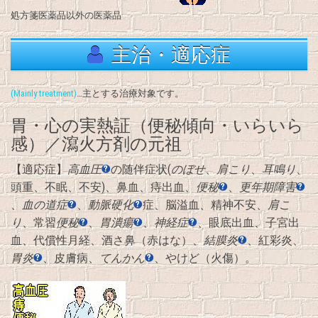
処方箋医薬品以外の医薬品
主治・適応症
(Mainly treatment)
…主とする治療対象です。
胃・心の実熱証（便秘傾向・いらいら
感）／瀉火方剤の元祖
【適応症】
高血圧
の随伴症状(
のぼせ
、
肩こり
、
耳鳴り
、
頭重、不眠、不安)、鼻血、痔出血、
便秘
、
更年期障害
、
血の道症
、
動脈硬化
症、脳溢血、精神不安、
肩こ
り
、常習
便秘
、
胃潰瘍
、
神経症
、眼底出血、子宮出
血、代償性月経、酒さ鼻（赤はな）、
結膜炎
、紅彩炎、
胃炎
、皮膚病、
てんかん
、やけど（火傷）。