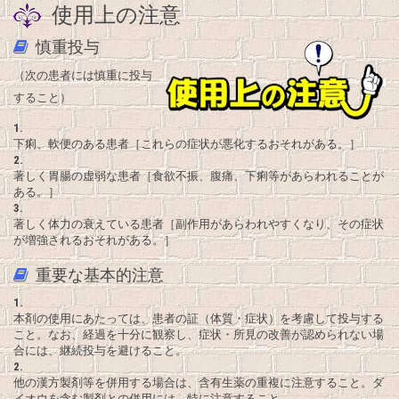
使用上の注意
慎重投与
（次の患者には慎重に投与
すること）
1.
下痢、軟便のある患者［これらの症状が悪化するおそれがある。］
2.
著しく胃腸の虚弱な患者［食欲不振、腹痛、下痢等があらわれることが
ある。］
3.
著しく体力の衰えている患者［副作用があらわれやすくなり、その症状
が増強されるおそれがある。］
重要な基本的注意
1.
本剤の使用にあたっては、患者の証（体質・症状）を考慮して投与する
こと。なお、経過を十分に観察し、症状・所見の改善が認められない場
合には、継続投与を避けること。
2.
他の漢方製剤等を併用する場合は、含有生薬の重複に注意すること。ダ
イオウを含む製剤との併用には、特に注意すること。