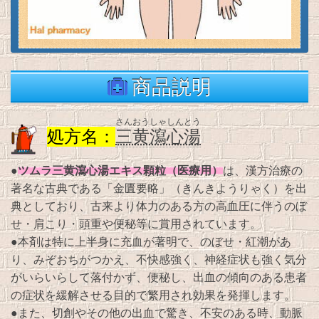
商品説明
さんおうしゃしんとう
処方名：
三黄瀉心湯
ツムラ三黄瀉心湯エキス顆粒（医療用）
●
は、漢方治療の
著名な古典である「金匱要略」（きんきようりゃく）を出
典としており、古来より体力のある方の高血圧に伴うのぼ
せ・肩こり・頭重や便秘等に賞用されています。
●本剤は特に上半身に充血が著明で、のぼせ・紅潮があ
り、みぞおちがつかえ、不快感強く、神経症状も強く気分
がいらいらして落付かず、便秘し、出血の傾向のある患者
の症状を緩解させる目的で繁用され効果を発揮します。
●また、切創やその他の出血で驚き、不安のある時、動脈