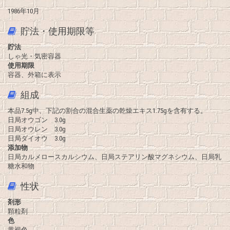
1986年10月
貯法・使用期限等
貯法
しゃ光・気密容器
使用期限
容器、外箱に表示
組成
本品7.5g中、下記の割合の混合生薬の乾燥エキス1.75gを含有する。
日局オウゴン 3.0g
日局オウレン 3.0g
日局ダイオウ 3.0g
添加物
日局カルメロースカルシウム、日局ステアリン酸マグネシウム、日局乳
糖水和物
性状
剤形
顆粒剤
色
黄褐色