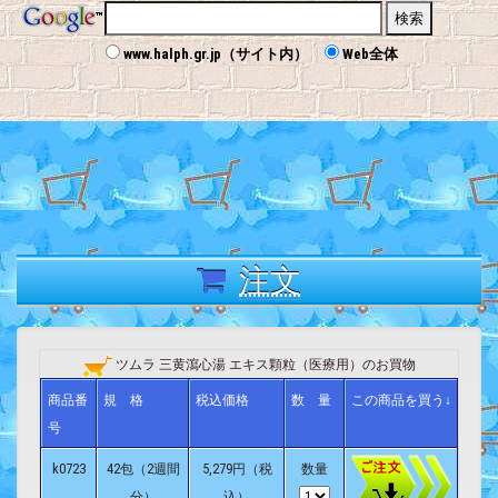
www.halph.gr.jp（サイト内）
Web全体
注文
ツムラ 三黄瀉心湯 エキス顆粒（医療用）のお買物
商品番
規 格
税込価格
数 量
この商品を買う↓
号
k0723
42包（2週間
5,279円（税
数量
分）
込）