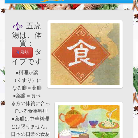
五虎
湯は、体
質：
タ
風熱
イプです
●料理が薬
（くすり）に
なる膳＝薬膳
●薬膳＝食べ
る方の体質に合っ
ている食事料理
●薬膳は中華料理
とは限りません。
日本の日常の食材