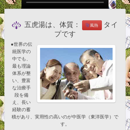
五虎湯は、体質：
タイ
風熱
プです
●世界の伝
統医学の
中でも、
最も理論
体系が整
い、豊富
な治療手
段を備
え、長い
経験の蓄
積があり、実用性の高いのが中医学（東洋医学）で
す。