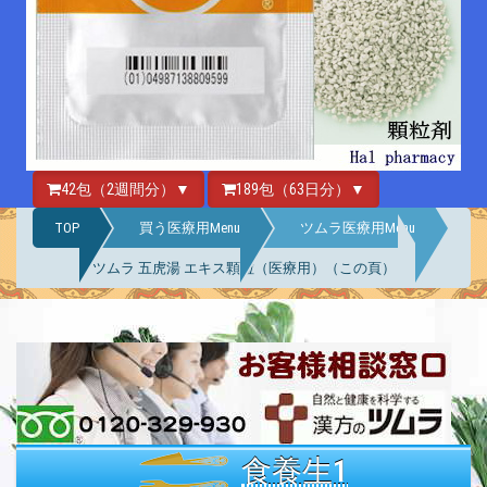
42包（2週間分）▼
189包（63日分）▼
TOP
買う医療用Menu
ツムラ医療用Menu
ツムラ 五虎湯 エキス顆粒（医療用）（この頁）
食養生1