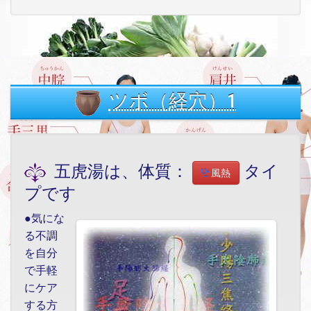
ツボ（経穴）1
五虎湯は、体質：
タイ
風熱
プです
●気にな
る不調
を自分
で手軽
にケア
する方