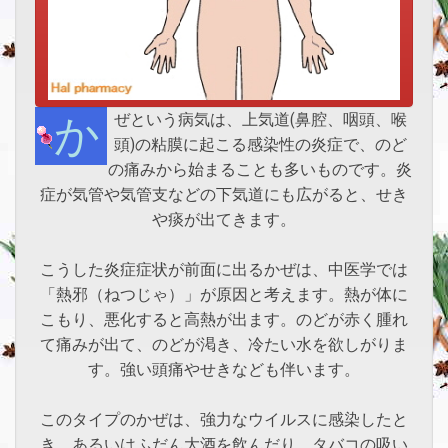
かぜという病気は、上気道(鼻腔、咽頭、喉
頭)の粘膜に起こる感染性の炎症で、のど
の痛みから始まることも多いものです。炎
症が気管や気管支などの下気道にも広がると、せき
や痰が出てきます。
こうした炎症症状が前面に出るかぜは、中医学では
「熱邪（ねつじゃ）」が原因と考えます。熱が体に
こもり、悪化すると高熱が出ます。のどが赤く腫れ
て痛みが出て、のどが渇き、冷たい水を欲しがりま
す。強い頭痛やせきなども伴います。
このタイプのかぜは、強力なウイルスに感染したと
き、あるいはふだん大酒を飲んだり、タバコの吸い