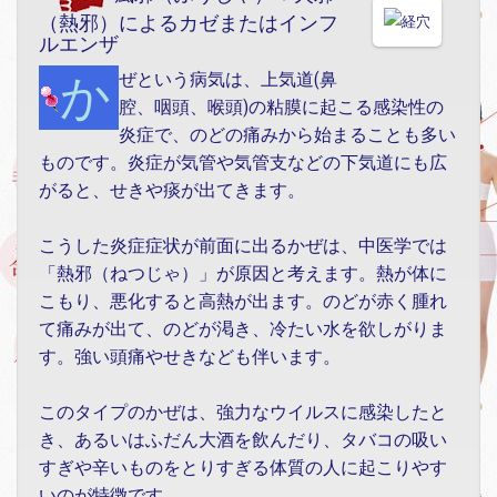
（熱邪）によるカゼまたはインフ
ルエンザ
かぜという病気は、上気道(鼻
腔、咽頭、喉頭)の粘膜に起こる感染性の
炎症で、のどの痛みから始まることも多い
ものです。炎症が気管や気管支などの下気道にも広
がると、せきや痰が出てきます。
こうした炎症症状が前面に出るかぜは、中医学では
「熱邪（ねつじゃ）」が原因と考えます。熱が体に
こもり、悪化すると高熱が出ます。のどが赤く腫れ
て痛みが出て、のどが渇き、冷たい水を欲しがりま
す。強い頭痛やせきなども伴います。
このタイプのかぜは、強力なウイルスに感染したと
き、あるいはふだん大酒を飲んだり、タバコの吸い
すぎや辛いものをとりすぎる体質の人に起こりやす
いのが特徴です。