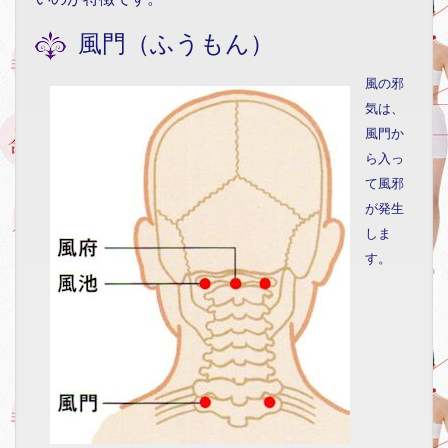
風門（ふうもん）
風の邪
気は、
風門か
ら入っ
て風邪
が発生
しま
す。