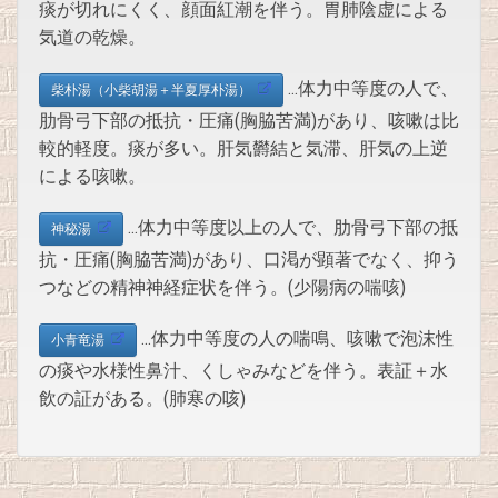
痰が切れにくく、顔面紅潮を伴う。胃肺陰虚による
気道の乾燥。
…体力中等度の人で、
柴朴湯（小柴胡湯＋半夏厚朴湯）
肋骨弓下部の抵抗・圧痛(胸脇苦満)があり、咳嗽は比
較的軽度。痰が多い。肝気欝結と気滞、肝気の上逆
による咳嗽。
…体力中等度以上の人で、肋骨弓下部の抵
神秘湯
抗・圧痛(胸脇苦満)があり、口渇が顕著でなく、抑う
つなどの精神神経症状を伴う。(少陽病の喘咳)
…体力中等度の人の喘鳴、咳嗽で泡沫性
小青竜湯
の痰や水様性鼻汁、くしゃみなどを伴う。表証＋水
飲の証がある。(肺寒の咳)