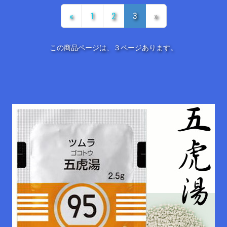
«
1
2
3
»
この商品ページは、３ページあります。