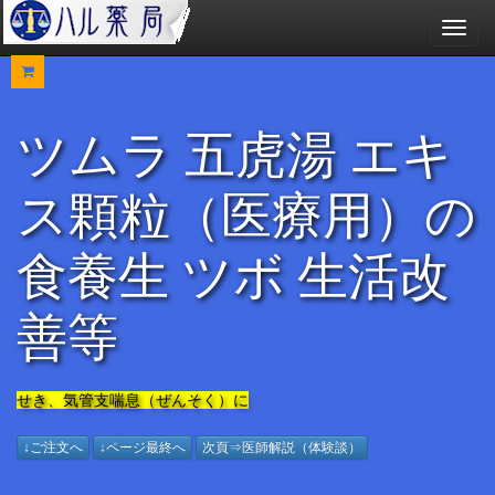
メ
ニ
ュ
ー
ツムラ 五虎湯 エキ
ス顆粒（医療用）の
食養生 ツボ 生活改
善等
せき、気管支喘息（ぜんそく）に
↓ご注文へ
↓ページ最終へ
次頁⇒医師解説（体験談）