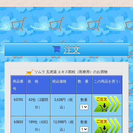
注文
ツムラ 五虎湯 エキス顆粒（医療用）のお買物
商品番
規 格
税込価格
数 量
この商品を買う↓
号
k0705
42包（2週間
3,628円（税
数量
分）
込）
k0833
189包（63日
12,098円（税
数量
分）
込）