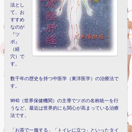
法とし
て、お
すすめ
なのが
『ツ
ボ』
（経
穴）で
す。
数千年の歴史を持つ中医学（東洋医学）の治療法で
す。
WHO（世界保健機関）の主導でツボの名称統一を行
うなど、最近は世界的にも関心が高まっている治療
法です。
「お茶で一服する」「トイレに立つ」といったタイ