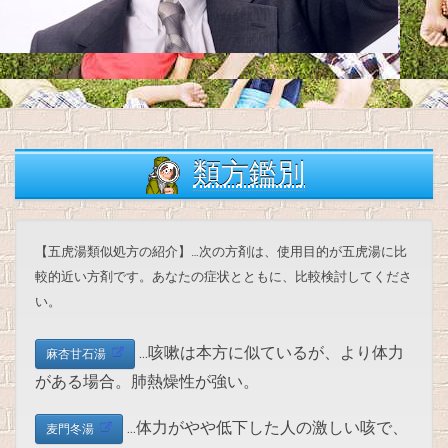
類方鑑別
【五虎湯類似処方の紹介】…次の方剤は、使用目的が五虎湯に比
較的近い方剤です。あなたの症状とともに、比較検討してくださ
い。
…咳嗽は本方に似ているが、より体力
麻杏甘石湯
がある場合。肺熱燥性が強い。
…体力がやや低下した人の激しい咳で、
麦門冬湯