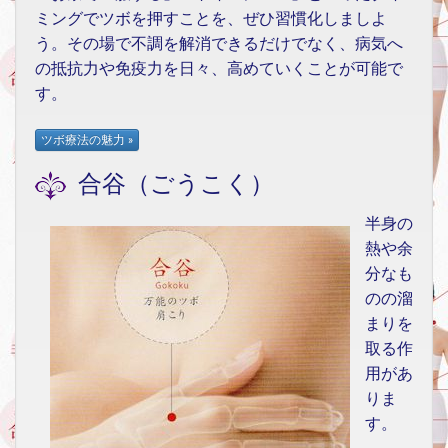
ミングでツボを押すことを、ぜひ習慣化しましよ
う。その場で不調を解消できるだけでなく、病気へ
の抵抗力や免疫力を日々、高めていくことが可能で
す。
合谷（ごうこく）
半身の
熱や余
分なも
のの溜
まりを
取る作
用があ
りま
す。