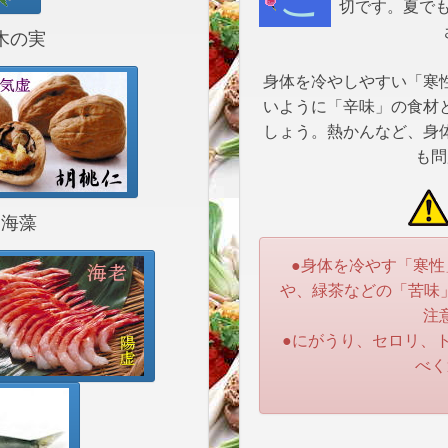
切です。夏で
木の実
身体を冷やしやすい「寒
いように「辛味」の食材
しょう。熱かんなど、身
も問
海藻
●身体を冷やす「寒性
や、緑茶などの「苦味
注
●にがうり、セロリ、
べく