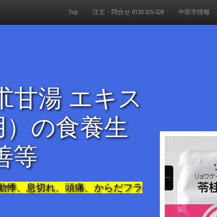
Top
注文・問合せ 0120-325-328
中医学情報
朮甘湯 エキス
用）の食養生
善等
動悸、息切れ、頭痛、からだフラ