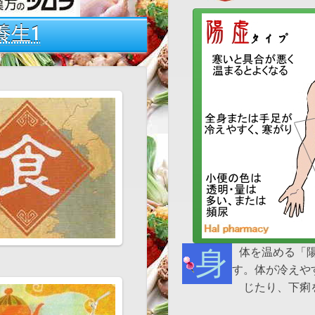
養生1
身体を温める「
す。体が冷えや
じたり、下痢