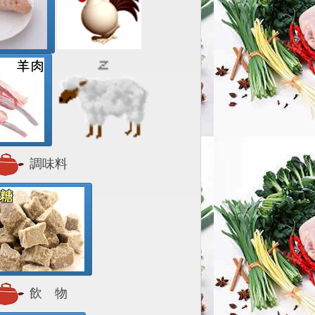
調味料
飲 物