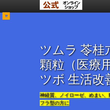
ツムラ 苓桂
顆粒（医療
ツボ 生活改
神経質、ノイローゼ、めまい、
フラ型の方に