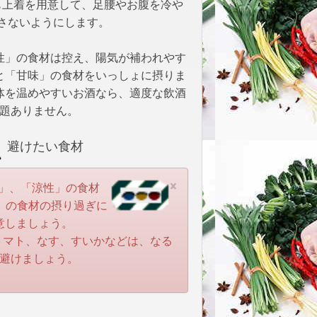
も上着を用意して、足腰やお腹を冷や
さないようにします。
性」の食材は控え、陽気が補われやす
と「甘味」の食材をいっしょに摂りま
体を温めやすいお酒なら、適度な飲酒
題ありません。
避けたい食材
×
」、「涼性」の食材
」の食材の摂り過ぎに
意しましょう。
トマト、なす、すいかなどは、なる
避けましょう。