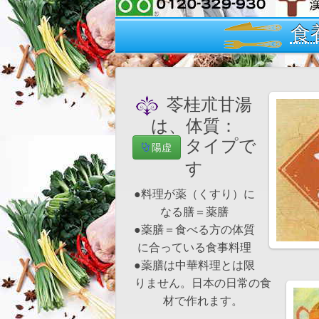
食
苓桂朮甘湯
は、体質：
タイプで
陽虚
す
●料理が薬（くすり）に
なる膳＝薬膳
●薬膳＝食べる方の体質
に合っている食事料理
●薬膳は中華料理とは限
りません。日本の日常の食
材で作れます。