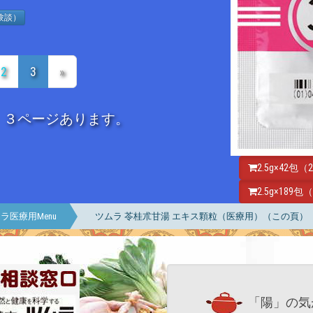
験談）
2
3
»
、３ページあります。
2.5g×42包
2.5g×189
ラ医療用Menu
ツムラ 苓桂朮甘湯 エキス顆粒（医療用）（この頁）
「陽」の気