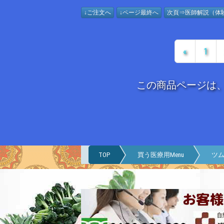
↓ご注文へ
↓ページ最終へ
次頁⇒医師解説（体
«
1
この商品ページは
TOP
買う医療用Menu
ツム