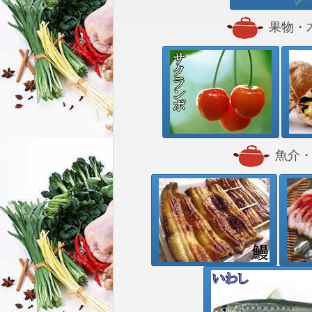
果物・
魚介・