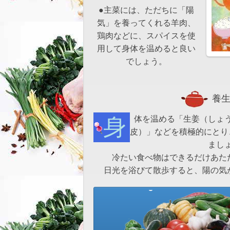
●主菜には、ただちに「陽
気」を養ってくれる羊肉、
鶏肉などに、スパイスを使
用して身体を温めると良い
でしょう。
養生
身体を温める「生姜（しょうが）」や「シナモン（桂
皮）」などを積極的にとり
まし
冷たい食べ物はできるだけあた
日光を浴びて散歩すると、陽の気