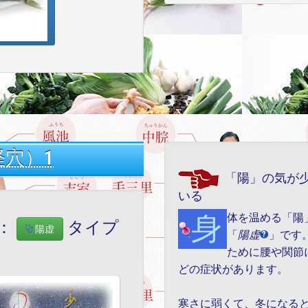
穴）1
「陽」の気が
いる
身体を温める「陽」の気が足りないのが
：
タイプ
陽虚
「
陽虚
」です
ために腰や関節
どの症状があります。
寒さに弱くて、冬になる