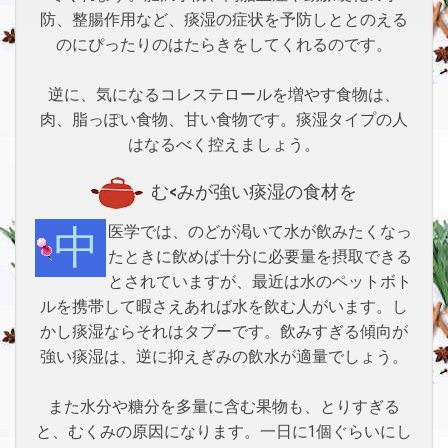
防、整腸作用など、痰湿の症状を予防しととのえる
のにぴったりのはたらきをしてくれるのです。
逆に、気になるコレステロールを増やす食物は、
肉、脂っぽい食物、甘い食物です。痰湿タイプの人
はなるべく控えましょう。
む<みが強い痰湿の食材を
中医学では、のどが渇いて水が飲みたくなっ
たときに飲めば十分に必要量を摂取できる
とされていますが、最近は水のペットボト
ルを携帯して暇さえあれば水を飲む人がいます。し
かし痰湿ならそれはタブーです。飲みすぎる傾向が
強い痰湿は、逆に抑えぎみの飲水が適量でしょう。
また水分や糖分を多量に含む果物も、とりすぎる
と、むくみの原因になります。一日に1個ぐらいにし