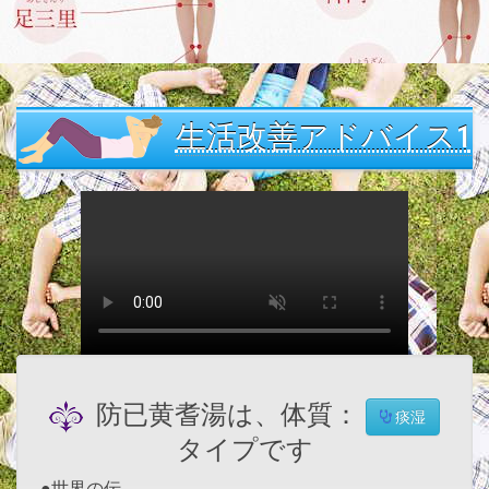
生活改善アドバイス1
防已黄耆湯は、体質：
痰湿
タイプです
●世界の伝