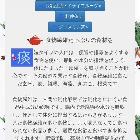
豆乳紅茶・ドライフルーツ »
杜仲茶 »
ジャスミン茶 »
食物繊維たっぷりの食材を
痰湿タイプの人には、便通や排尿をよくする
食物を使い、脂肪や水分の排泄を促して、
体にたまった「痰湿」を取り除くことが肝
心です。その役割を果たす食物が、食物繊維に富ん
だ玄米、麦、雑穀、海藻、きのこ、根菜です。
食物繊維は、人間の消化酵素では消化されにくい食
品中成分の総称です。腸内で老廃物や水分を吸収
し、便として体外に排出するはたらきがあります。
また食物繊維が多い食物は、よく噛まなくては食べ
られない食品が多く、過度な食欲と食べすぎを抑え
てくれます。肥満予防、高脂血症や動脈硬化の予