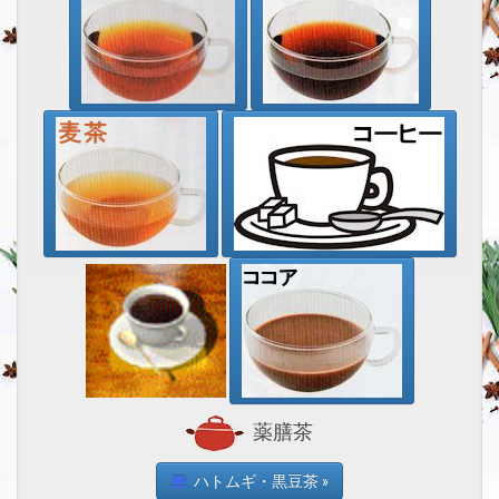
薬膳茶
ハトムギ・黒豆茶 »