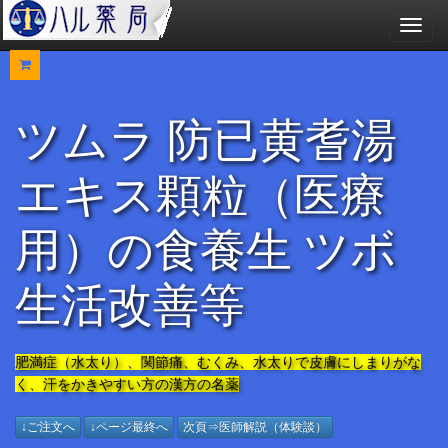
メ
ニ
ュ
ー
ツムラ 防已黄耆湯
エキス顆粒（医療
用）の食養生 ツボ
生活改善等
肥満症（水太り）、関節痛、むくみ、水太りで皮膚にしまりがな
く、汗をかきやすい方の漢方の名薬
↓ご注文へ
↓ページ最終へ
次頁⇒医師解説（体験談）