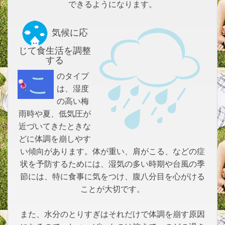
できるようになります。
気候に応
じて食生活を調整
する
このタイプ
は、湿度
の高い梅
雨時や夏、低気圧が
近づいてきたときな
どに体調を崩しやす
い傾向があります。体が重い、肩がこる、などの症
状を予防するためには、湿気の多い時期や台風の季
節には、特に食事に気をつけ、腹八分目を心がける
ことが大切です。
また、水分のとりすぎはそれだけで体調を崩す原因