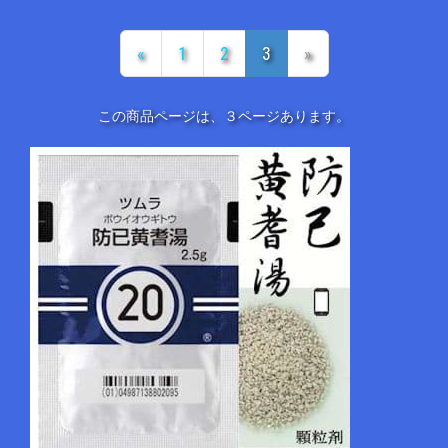
«
1
2
3
»
この商品ページは、３ページあります。