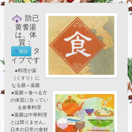
防已
黄耆湯
は、体
質：
タ
痰湿
イプです
●料理が薬
（くすり）に
なる膳＝薬膳
●薬膳＝食べる方
の体質に合ってい
る食事料理
●薬膳は中華料理
とは限りません。
日本の日常の食材