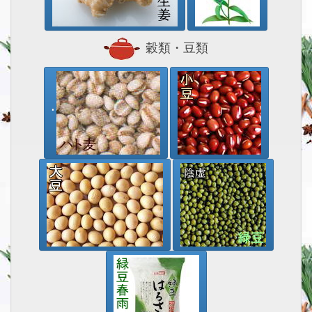
穀類・豆類
"