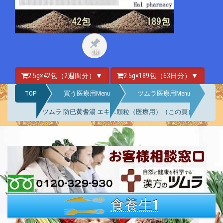
ON
2.5g×42包（2週間分）▼
2.5g×189包（63日分）▼
TOP
買う医療用Menu
ツムラ医療用Menu
ツムラ 防已黄耆湯 エキス顆粒（医療用）（この頁）
食養生1