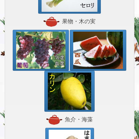
果物・木の実
魚介・海藻