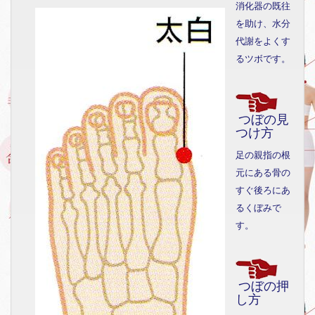
消化器の既往
を助け、水分
代謝をよくす
るツボです。
つぼの見
つけ方
足の親指の根
元にある骨の
すぐ後ろにあ
るくぼみで
す。
つぼの押
し方