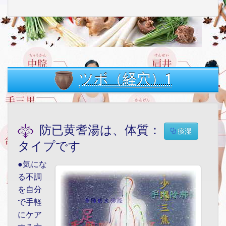
ツボ（経穴）1
防已黄耆湯は、体質：
痰湿
タイプです
●気にな
る不調
を自分
で手軽
にケア