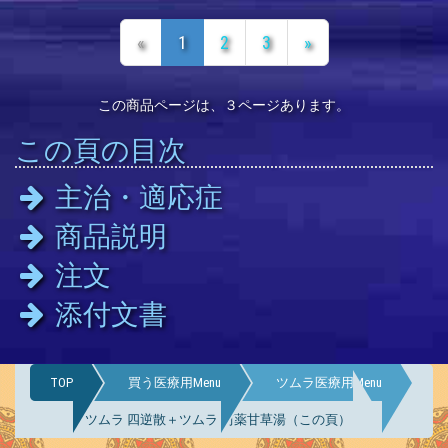
«
1
2
3
»
この商品ページは、３ページあります。
この頁の目次
主治・適応症
商品説明
注文
添付文書
TOP
買う医療用Menu
ツムラ医療用Menu
ツムラ 四逆散＋ツムラ 芍薬甘草湯（この頁）