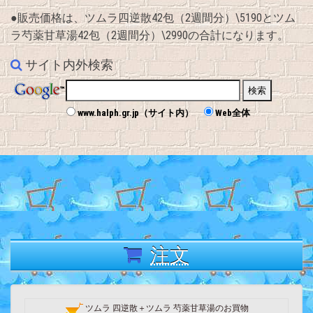
●販売価格は、ツムラ四逆散42包（2週間分）\5190とツム
ラ芍薬甘草湯42包（2週間分）\2990の合計になります。
サイト内外検索
www.halph.gr.jp（サイト内）
Web全体
注文
ツムラ 四逆散＋ツムラ 芍薬甘草湯のお買物