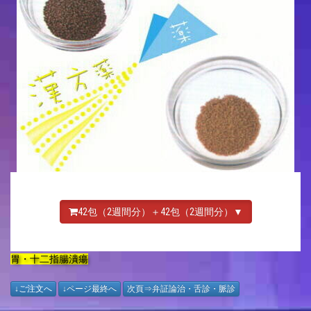
42包（2週間分）＋42包（2週間分）▼
胃・十二指腸潰瘍
↓ご注文へ
↓ページ最終へ
次頁⇒弁証論治・舌診・脈診