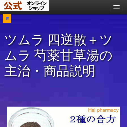
メ
ニ
ュ
ー
ツムラ 四逆散＋ツ
ムラ 芍薬甘草湯の
主治・商品説明