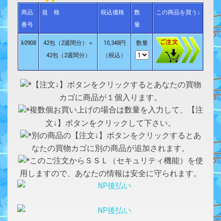
商品
規 格
税込価格
数
この商品を買う↓
番号
量
k0908
42包（2週間分）＋
10,348円
数量
42包（2週間分）
（税込）
【注文↓】ボタンをクリックするとあなたの買物
カゴに商品が１個入ります。
複数個お買い上げの場合は数量を入力して、【注
文↓】ボタンをクリックして下さい。
別の商品の【注文↓】ボタンをクリックするとあ
なたの買物カゴに別の商品が追加されます。
このご注文からＳＳＬ（セキュリティ機能）を使
用しますので、あなたの情報は安全に守られます。