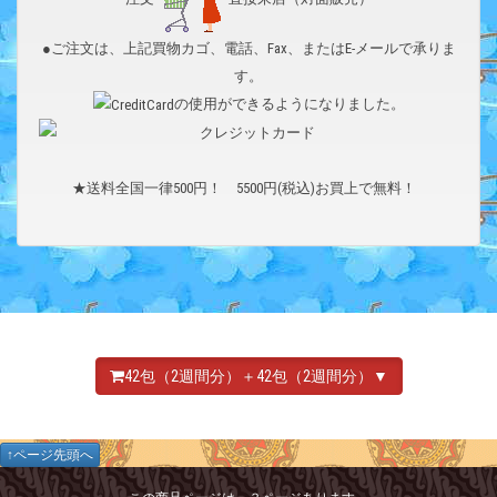
●ご注文は、上記買物カゴ、電話、Fax、またはE-メールで承りま
す。
の使用ができるようになりました。
★送料全国一律500円！ 5500円(税込)お買上で無料！
42包（2週間分）＋42包（2週間分）▼
↑ページ先頭へ