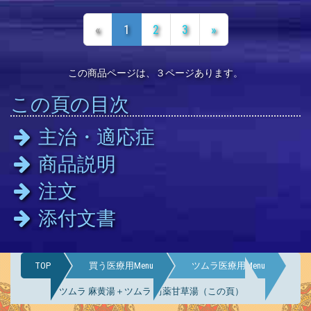
«
1
2
3
»
この商品ページは、３ページあります。
この頁の目次
主治・適応症
商品説明
注文
添付文書
TOP
買う医療用Menu
ツムラ医療用Menu
ツムラ 麻黄湯＋ツムラ 芍薬甘草湯（この頁）