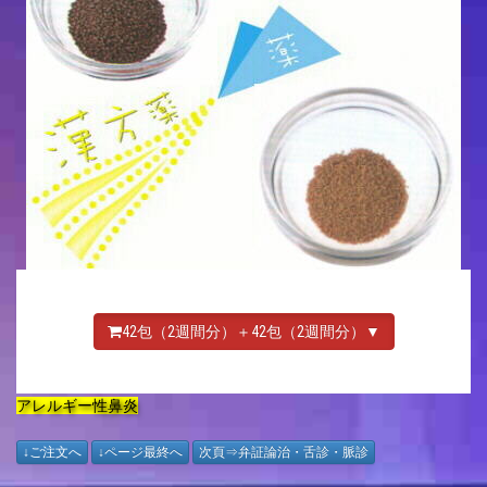
42包（2週間分）＋42包（2週間分）▼
アレルギー性鼻炎
↓ご注文へ
↓ページ最終へ
次頁⇒弁証論治・舌診・脈診