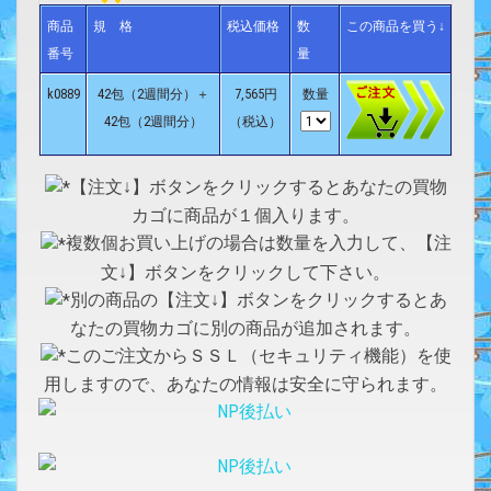
商品
規 格
税込価格
数
この商品を買う↓
番号
量
k0889
42包（2週間分）＋
7,565円
数量
42包（2週間分）
（税込）
【注文↓】ボタンをクリックするとあなたの買物
カゴに商品が１個入ります。
複数個お買い上げの場合は数量を入力して、【注
文↓】ボタンをクリックして下さい。
別の商品の【注文↓】ボタンをクリックするとあ
なたの買物カゴに別の商品が追加されます。
このご注文からＳＳＬ（セキュリティ機能）を使
用しますので、あなたの情報は安全に守られます。