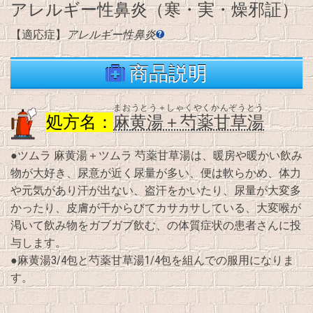
アレルギー性鼻炎（寒・実・燥邪証）
【適応症】
アレルギー性鼻炎
商品説明
まおうとう＋しゃくやくかんぞうとう
処方名：
麻黄湯＋芍薬甘草湯
●ツムラ 麻黄湯＋ツムラ 芍薬甘草湯は、暖房や暖かい飲み
物が大好き、尿意が近く尿量が多い、便は軟らかめ、体力
や元気があり汗が出ない、盗汗をかいたり、尿量が大変多
かったり、皮膚が干からびてカサカサしている、大変喉が
渇いて飲み物をガブガブ飲む、の体質症状の患者さんに投
与します。
●麻黄湯3/4包と芍薬甘草湯1/4包を組んでの服用になりま
す。