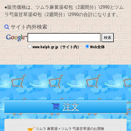
●販売価格は、ツムラ麻黄湯42包（2週間分）\2990とツム
ラ芍薬甘草湯42包（2週間分）\2990の合計になります。
サイト内外検索
www.halph.gr.jp（サイト内）
Web全体
注文
ツムラ 麻黄湯＋ツムラ 芍薬甘草湯のお買物