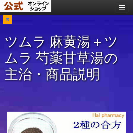
メ
ニ
ュ
ー
ツムラ 麻黄湯＋ツ
ムラ 芍薬甘草湯の
主治・商品説明