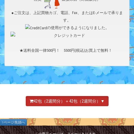
●ご注文は、上記買物カゴ、電話、Fax、またはE-メールで承りま
す。
の使用ができるようになりました。
★送料全国一律500円！ 5500円(税込)お買上で無料！
42包（2週間分）＋42包（2週間分）▼
↑ページ先頭へ