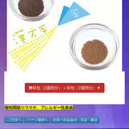
42包（2週間分）＋42包（2週間分）▼
慢性関節リウマチ、アレルギー性鼻炎
↓ご注文へ
↓ページ最終へ
次頁⇒弁証論治・舌診・脈診