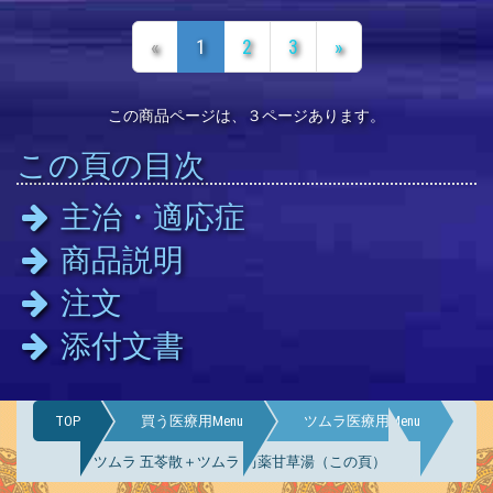
«
1
2
3
»
この商品ページは、３ページあります。
この頁の目次
主治・適応症
商品説明
注文
添付文書
TOP
買う医療用Menu
ツムラ医療用Menu
ツムラ 五苓散＋ツムラ 芍薬甘草湯（この頁）