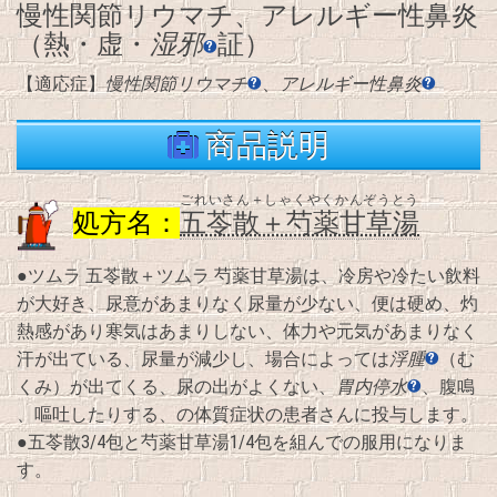
慢性関節リウマチ、アレルギー性鼻炎
（熱・虚・
湿邪
証）
【適応症】
慢性関節リウマチ
、
アレルギー性鼻炎
商品説明
ごれいさん＋しゃくやくかんぞうとう
処方名：
五苓散＋芍薬甘草湯
●ツムラ 五苓散＋ツムラ 芍薬甘草湯は、冷房や冷たい飲料
が大好き、尿意があまりなく尿量が少ない、便は硬め、灼
熱感があり寒気はあまりしない、体力や元気があまりなく
汗が出ている、尿量が減少し、場合によっては
浮腫
（む
くみ）が出てくる、尿の出がよくない、
胃内停水
、腹鳴
、嘔吐したりする、の体質症状の患者さんに投与します。
●五苓散3/4包と芍薬甘草湯1/4包を組んでの服用になりま
す。