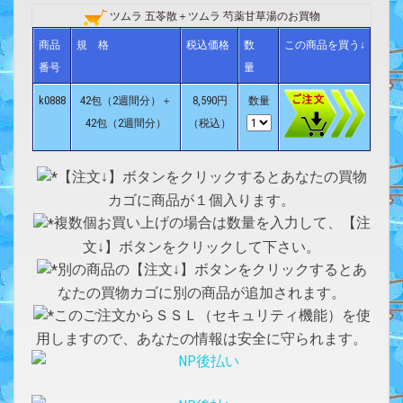
ツムラ 五苓散＋ツムラ 芍薬甘草湯のお買物
商品
規 格
税込価格
数
この商品を買う↓
番号
量
k0888
42包（2週間分）＋
8,590円
数量
42包（2週間分）
（税込）
【注文↓】ボタンをクリックするとあなたの買物
カゴに商品が１個入ります。
複数個お買い上げの場合は数量を入力して、【注
文↓】ボタンをクリックして下さい。
別の商品の【注文↓】ボタンをクリックするとあ
なたの買物カゴに別の商品が追加されます。
このご注文からＳＳＬ（セキュリティ機能）を使
用しますので、あなたの情報は安全に守られます。