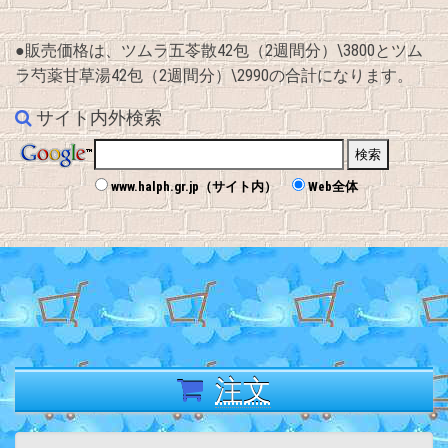
●販売価格は、ツムラ五苓散42包（2週間分）\3800とツム
ラ芍薬甘草湯42包（2週間分）\2990の合計になります。
サイト内外検索
www.halph.gr.jp（サイト内）
Web全体
注文