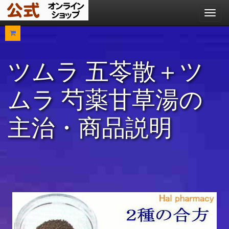
メ
ニ
ュ
ー
ツムラ 五苓散＋ツ
ムラ 芍薬甘草湯の
主治・商品説明