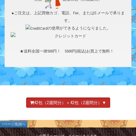
●ご注文は、上記買物カゴ、電話、Fax、またはE-メールで承りま
す。
の使用ができるようになりました。
★送料全国一律500円！ 5500円(税込)お買上で無料！
42包（2週間分）＋42包（2週間分）▼
↑ページ先頭へ