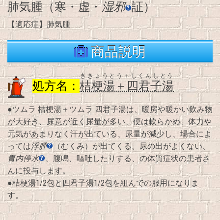
肺気腫（寒・虚・
湿邪
証）
【適応症】肺気腫
商品説明
ききょうとう＋しくんしとう
処方名：
桔梗湯＋四君子湯
●ツムラ 桔梗湯＋ツムラ 四君子湯は、暖房や暖かい飲み物
が大好き、尿意が近く尿量が多い、便は軟らかめ、体力や
元気があまりなく汗が出ている、尿量が減少し、場合によ
っては
浮腫
（むくみ）が出てくる、尿の出がよくない、
胃内停水
、腹鳴、嘔吐したりする、の体質症状の患者さ
んに投与します。
●桔梗湯1/2包と四君子湯1/2包を組んでの服用になりま
す。