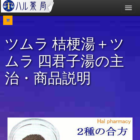
メ
ニ
ュ
ー
ツムラ 桔梗湯＋ツ
ムラ 四君子湯の主
治・商品説明