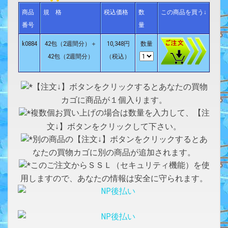
商品
規 格
税込価格
数
この商品を買う↓
番号
量
k0884
42包（2週間分）＋
10,348円
数量
42包（2週間分）
（税込）
【注文↓】ボタンをクリックするとあなたの買物
カゴに商品が１個入ります。
複数個お買い上げの場合は数量を入力して、【注
文↓】ボタンをクリックして下さい。
別の商品の【注文↓】ボタンをクリックするとあ
なたの買物カゴに別の商品が追加されます。
このご注文からＳＳＬ（セキュリティ機能）を使
用しますので、あなたの情報は安全に守られます。