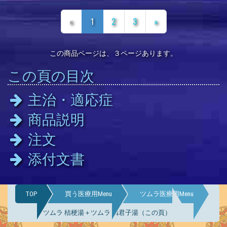
«
1
2
3
»
この商品ページは、３ページあります。
この頁の目次
主治・適応症
商品説明
注文
添付文書
TOP
買う医療用Menu
ツムラ医療用Menu
ツムラ 桔梗湯＋ツムラ 四君子湯（この頁）