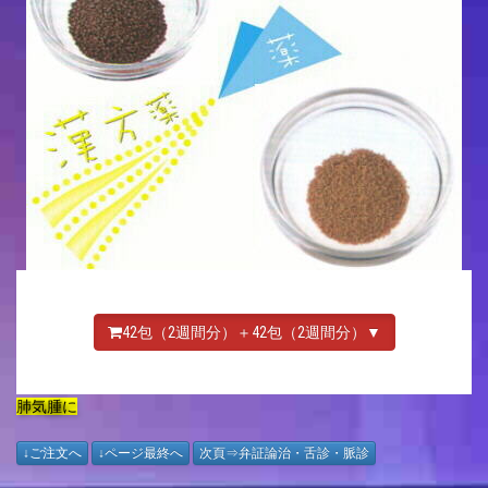
42包（2週間分）＋42包（2週間分）▼
肺気腫に
↓ご注文へ
↓ページ最終へ
次頁⇒弁証論治・舌診・脈診