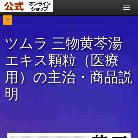
メ
ニ
ュ
ー
ツムラ 三物黄芩湯
エキス顆粒（医療
用）の主治・商品説
明