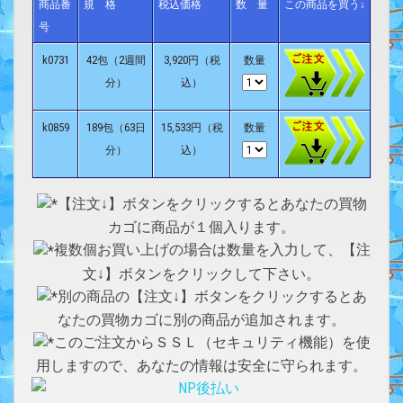
商品番
規 格
税込価格
数 量
この商品を買う↓
号
k0731
42包（2週間
3,920円（税
数量
分）
込）
k0859
189包（63日
15,533円（税
数量
分）
込）
【注文↓】ボタンをクリックするとあなたの買物
カゴに商品が１個入ります。
複数個お買い上げの場合は数量を入力して、【注
文↓】ボタンをクリックして下さい。
別の商品の【注文↓】ボタンをクリックするとあ
なたの買物カゴに別の商品が追加されます。
このご注文からＳＳＬ（セキュリティ機能）を使
用しますので、あなたの情報は安全に守られます。