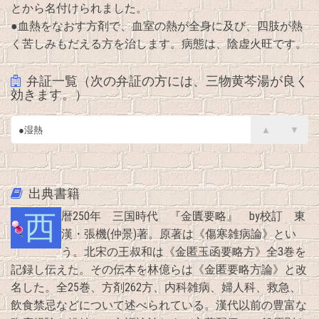
とから名付けられました。
●血熱をなおす方剤で、血室の熱が全身に及び、四肢が熱
く苦しみもだえる方を治します。病態は、陰虚火旺です。
弁証一覧（次の弁証の方には、三物黄芩湯が良く
効きます。）
●陰虚火旺
▲
▼
●陰虚
●湿熱
出典書籍
西暦250年 三国時代 『金匱要略』 by校訂 東
漢・張機(仲景)著。原著は《傷寒雑病論》とい
う。北宋の王叔和は《金匿玉函要略方》全3巻を
記録し伝えた。その伝本を林億らは《金匿要略方論》と改
名した。全25巻、方剤262方、内科雑病、婦人科、救急、
飲食禁忌などについて述べられている。漢代以前の豊富な