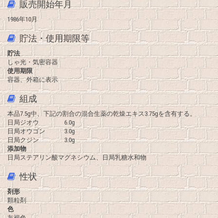
販売開始年月
1986年10月
貯法・使用期限等
貯法
しゃ光・気密容器
使用期限
容器、外箱に表示
組成
本品7.5g中、下記の割合の混合生薬の乾燥エキス3.75gを含有する。
日局ジオウ 6.0g
日局オウゴン 3.0g
日局クジン 3.0g
添加物
日局ステアリン酸マグネシウム、日局乳糖水和物
性状
剤形
顆粒剤
色
灰褐色