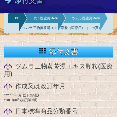
添付文書
TOP
買う医療用Menu
ツムラ医療用Menu
ツムラ 三物黄芩湯 エキス顆粒（医療用）（この頁）
添付文書
ツムラ三物黄芩湯エキス顆粒(医療
用)
作成又は改訂年月
**2013年3月改訂(第6版)
*2011年8月改訂(第5版)
日本標準商品分類番号