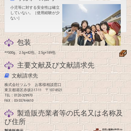
小児等に対する安全性は確立
していない。［使用経験が少
ない］
包装
**500g、2.5g×42包、2.5g×189包
主要文献及び文献請求先
文献請求先
株式会社ツムラ お客様相談窓口
東京都港区赤坂2-17-11 〒107-8521
TEL：0120-329970
FAX：03-5574-6610
製造販売業者等の氏名又は名称及
び住所
製造販売元