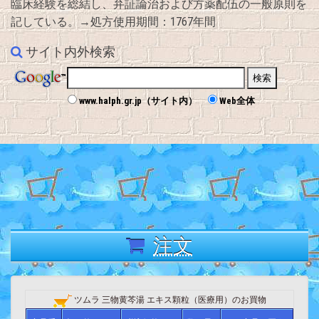
臨床経験を総結し、弁証論治および方薬配伍の一般原則を
記している。→処方使用期間：1767年間
サイト内外検索
www.halph.gr.jp（サイト内）
Web全体
注文
ツムラ 三物黄芩湯 エキス顆粒（医療用）のお買物