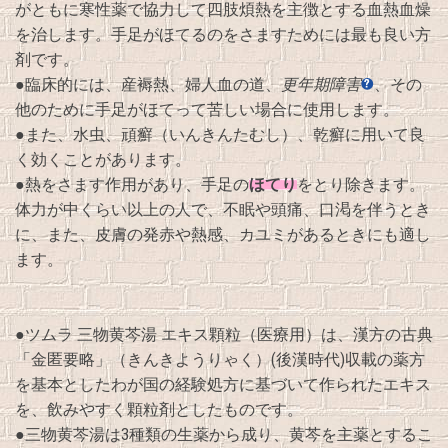
がともに寒性薬で協力して四肢煩熱を主徴とする血熱血燥
を治します。手足がほてるのをさますためには最も良い方
剤です。
●臨床的には、産褥熱、婦人血の道、
更年期障害
、その
他のために手足がほてって苦しい場合に使用します。
●また、水虫、頑癬（いんきんたむし）、乾癬に用いて良
く効くことがあります。
ほてり
●熱をさます作用があり、手足の
をとり除きます。
体力が中くらい以上の人で、不眠や頭痛、口渇を伴うとき
に、また、皮膚の発赤や熱感、カユミがあるときにも適し
ます。
●ツムラ 三物黄芩湯 エキス顆粒（医療用）は、漢方の古典
「金匿要略」（きんきようりゃく）(後漢時代)収載の薬方
を基本としたわが国の経験処方に基づいて作られたエキス
を、飲みやすく顆粒剤としたものです。
●三物黄芩湯は3種類の生薬から成り、黄芩を主薬とするこ