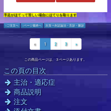
手足がほてって苦しい場合にほてりを取ります
↓ご注文へ
↓ページ最終へ
次頁⇒弁証論治・舌診・脈診
«
1
2
3
»
この商品ページは、３ページあります。
この頁の目次
主治・適応症
商品説明
注文