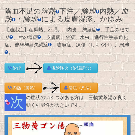
陰血不足の
湿熱
下注／
陰虚
内熱／
血
熱
・
陰虚
による皮膚湿疹、かゆみ
【適応症】産褥熱、不眠、口内炎、
神経症
、手足の
ほて
り
、
血の道症
、皮膚病、
湿疹
、水虫、進行性手掌角化
症、
自律神経失調症
、膿疱症、凍傷（しもやけ）、
頭痛
。
陰虚
滋陰降火（陰陽調節）
内熱（裏熱）
清法（八法）
次の症状のいくつかある方は、三物黄芩湯が良く
効く可能性が大きいです。