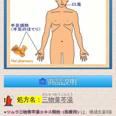
商品説明
さんもつおうごんとう
処方名：
三物黄芩湯
ツムラ三物黄芩湯エキス顆粒（医療用）
●
は、構成生薬3薬