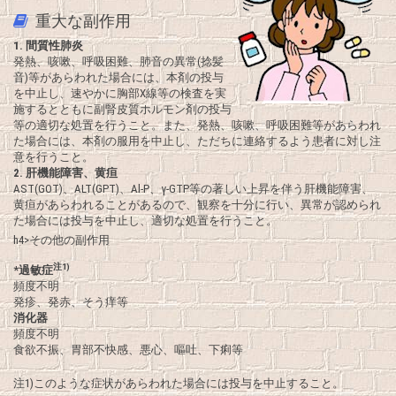
重大な副作用
1.
間質性肺炎
発熱、咳嗽、呼吸困難、肺音の異常(捻髪
音)等があらわれた場合には、本剤の投与
を中止し、速やかに胸部X線等の検査を実
施するとともに副腎皮質ホルモン剤の投与
等の適切な処置を行うこと。また、発熱、咳嗽、呼吸困難等があらわれ
た場合には、本剤の服用を中止し、ただちに連絡するよう患者に対し注
意を行うこと。
2.
肝機能障害、黄疸
AST(GOT)、ALT(GPT)、Al-P、γ-GTP等の著しい上昇を伴う肝機能障害、
黄疸があらわれることがあるので、観察を十分に行い、異常が認められ
た場合には投与を中止し、適切な処置を行うこと。
h4>その他の副作用
注1)
*過敏症
頻度不明
発疹、発赤、そう痒等
消化器
頻度不明
食欲不振、胃部不快感、悪心、嘔吐、下痢等
注1)このような症状があらわれた場合には投与を中止すること。