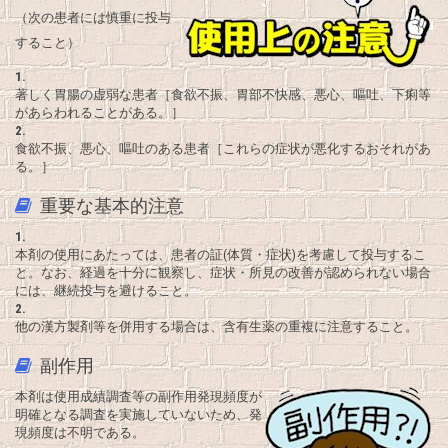
（次の患者には慎重に投与
すること）
1.
著しく胃腸の虚弱な患者［食欲不振、胃部不快感、悪心、嘔吐、下痢等
があらわれることがある。］
2.
食欲不振、悪心、嘔吐のある患者［これらの症状が悪化するおそれがあ
る。］
重要な基本的注意
1.
本剤の使用にあたっては、患者の証(体質・症状)を考慮して投与するこ
と。なお、経過を十分に観察し、症状・所見の改善が認められない場合
には、継続投与を避けること。
2.
他の漢方製剤等を併用する場合は、含有生薬の重複に注意すること。
副作用
本剤は使用成績調査等の副作用発現頻度が
明確となる調査を実施していないため、発
現頻度は不明である。