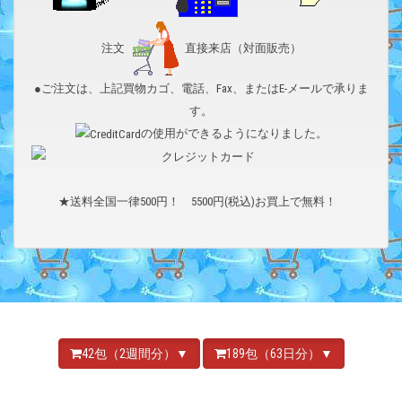
注文
直接来店（対面販売）
●ご注文は、上記買物カゴ、電話、Fax、またはE-メールで承りま
す。
の使用ができるようになりました。
★送料全国一律500円！ 5500円(税込)お買上で無料！
42包（2週間分）▼
189包（63日分）▼