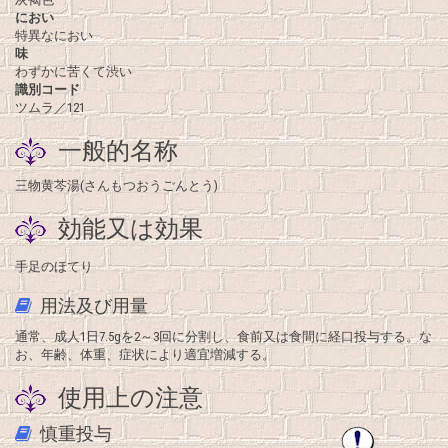
におい
特異なにおい
味
わずかに苦くて渋い
識別コード
ツムラ／121
一般的名称
三物黄芩湯(さんもつおうごんとう)
効能又は効果
手足のほてり
用法及び用量
通常、成人1日7.5gを2～3回に分割し、食前又は食間に経口投与する。な
お、年齢、体重、症状により適宜増減する。
使用上の注意
慎重投与