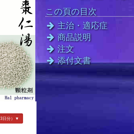
この頁の目次
主治・適応症
商品説明
注文
添付文書
63日分）▼