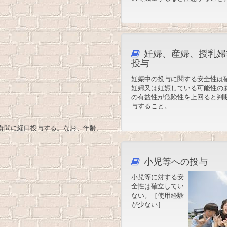
妊婦、産婦、授乳婦
投与
妊娠中の投与に関する安全性は
妊婦又は妊娠している可能性の
の有益性が危険性を上回ると判
与すること。
又は食間に経口投与する。なお、年齢、
小児等への投与
小児等に対する安
全性は確立してい
ない。［使用経験
が少ない］