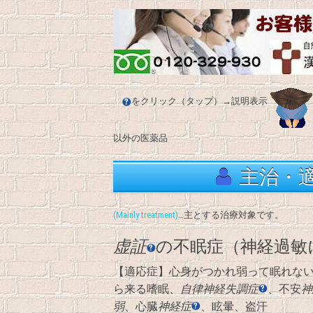
をクリック（タップ）→説明表示
以外の医薬品
主治・
(Mainly treatment)
…主とする治療対象です。
虚証
の不眠症（神経過敏
【適応症】心身がつかれ弱って眠れな
ら来る嗜眠、
自律神経失調症
、不安
神
弱
、心臓
神経症
、眩暈、盗汗