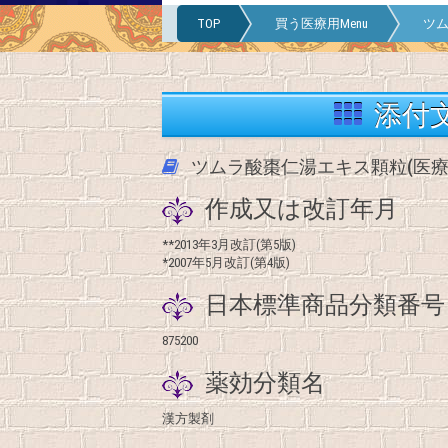
TOP
買う医療用Menu
ツム
添付
ツムラ酸棗仁湯エキス顆粒(医療
作成又は改訂年月
**2013年3月改訂(第5版)
*2007年5月改訂(第4版)
日本標準商品分類番号
875200
薬効分類名
漢方製剤