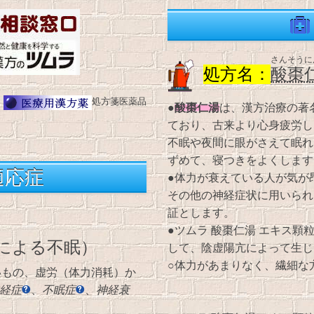
さんそうに
処方名：
酸棗
処方箋医薬品
酸棗仁湯
●
は、漢方治療の著
ており、古来より心身疲労し
不眠や夜間に眼がさえて眠れ
ずめて、寝つきをよくします
適応症
●体力が衰えている人が気が
その他の神経症状に用いられ
証とします。
●ツムラ 酸棗仁湯 エキス
による不眠）
して、陰虚陽亢によって生じ
○体力があまりなく、繊細な
いもの、虚労（体力消耗）か
経症
、
不眠症
、
神経衰