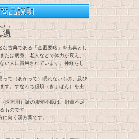
商品説明
んとう
仁湯
名な古典である「金匿要略」を出典とし
または病身、老人などで体力が衰え、
ない人に賞用されています。神経をし
。
昂って（あがって）眠れないもの、及び
ます。すなわち虚煩（きょぼん）を主
顆粒（医療用）証の虚煩不眠は、肝血不足
るものです。
方に向く漢方薬です。