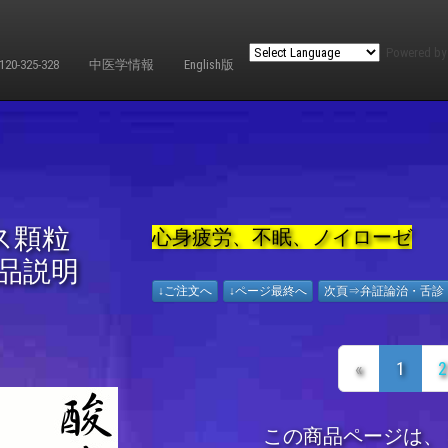
Powered b
-325-328
中医学情報
English版
ス顆粒
心身疲労、不眠、ノイローゼ
品説明
↓ご注文へ
↓ページ最終へ
次頁⇒弁証論治・舌診
«
1
2
この商品ページは、