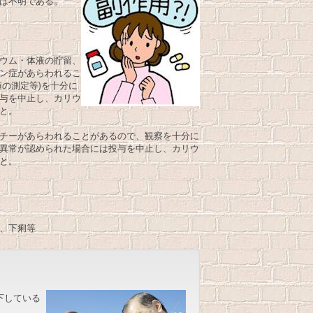
は不明である。
ウム・体液の貯留、
ン症があらわれるこ
値の測定等)を十分に
与を中止し、カリウ
と。
チーがあらわれることがあるので、観察を十分に
異常が認められた場合には投与を中止し、カリウ
と。
、下痢等
下している
。