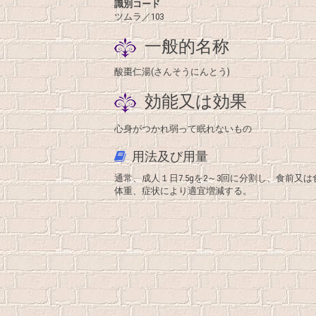
識別コード
ツムラ／103
一般的名称
酸棗仁湯(さんそうにんとう)
効能又は効果
心身がつかれ弱って眠れないもの
用法及び用量
通常、成人１日7.5gを2～3回に分割し、食前
体重、症状により適宜増減する。