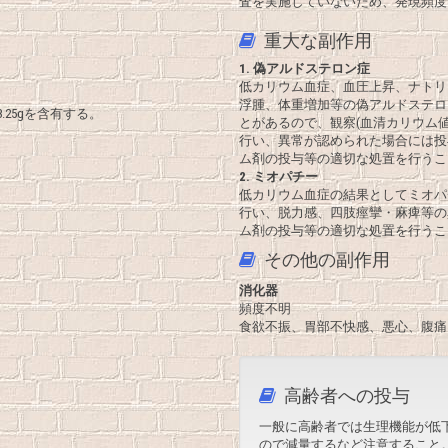
査を実施していないため、発現頻度
重大な副作用
1.
偽アルドステロン症
低カリウム血症、血圧上昇、ナトリ
浮腫、体重増加等の偽アルドステロ
.25gを含有する。
とがあるので、観察(血清カリウム
行い、異常が認められた場合には投
ム剤の投与等の適切な処置を行うこ
2.
ミオパチー
低カリウム血症の結果としてミオパ
行い、脱力感、四肢痙攣・麻痺等の
ム剤の投与等の適切な処置を行うこ
その他の副作用
消化器
頻度不明
食欲不振、胃部不快感、悪心、腹痛
高齢者への投与
一般に高齢者では生理機能が低
ので減量するなど注意すること