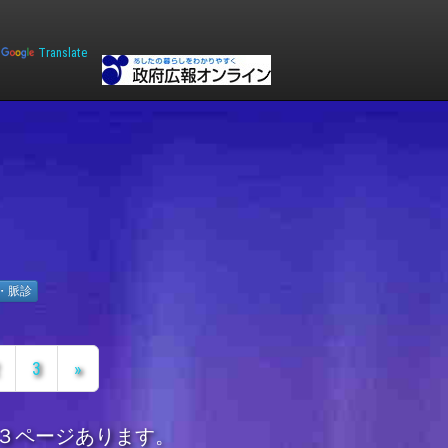
y
Translate
・脈診
3
»
３ページあります。