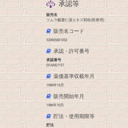
承認等
販売名
ツムラ酸棗仁湯エキス顆粒(医療用)
販売名コード
5200056D1032
承認・許可番号
承認番号
(61AM)1157
薬価基準収載年月
1986年10月
販売開始年月
1986年10月
貯法・使用期限等
貯法