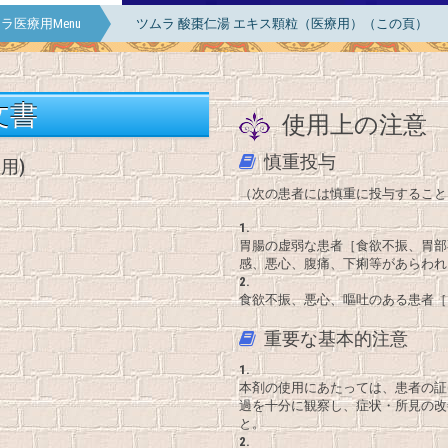
ラ医療用Menu
ツムラ 酸棗仁湯 エキス顆粒（医療用）（この頁）
文書
使用上の注意
慎重投与
用)
（次の患者には慎重に投与すること
1.
胃腸の虚弱な患者［食欲不振、胃部
感、悪心、腹痛、下痢等があらわれ
2.
食欲不振、悪心、嘔吐のある患者［
重要な基本的注意
1.
本剤の使用にあたっては、患者の証
過を十分に観察し、症状・所見の改
と。
2.