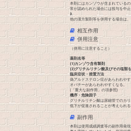
本剤にはカンゾウが含まれているの
常が認められた場合には投与を中止
3.
他の漢方製剤等を併用する場合は、
相互作用
併用注意
（併用に注意すること）
薬剤名等
(1)カンゾウ含有製剤
(2)グリチルリチン酸及びその塩類
臨床症状・措置方法
偽アルドステロン症があらわれやす
オパチーがあらわれやすくなる。
(「重大な副作用」の項参照)
機序・危険因子
グリチルリチン酸は尿細管でのカリ
低下が促進されることが考えられる
副作用
本剤は使用成績調査等の副作用発現