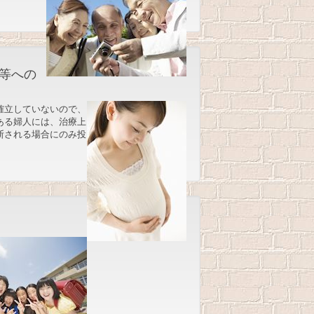
等への
確立していないので、
ある婦人には、治療上
断される場合にのみ投