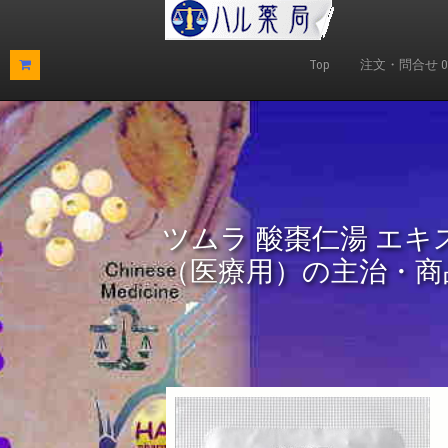
Top
注文・問合せ 0120
ツムラ 酸棗仁湯 エキ
（医療用）の主治・商