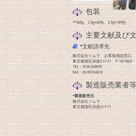
包装
**500g、2.5g×42包、2.5g×189包
主要文献及び文
*文献請求先
株式会社ツムラ お客様相談窓口
東京都港区赤坂2-17-11 〒107-8521
TEL：0120-329970
FAX：03-5574-6610
製造販売業者等
*製造販売元
株式会社ツムラ
東京都港区赤坂2-17-11