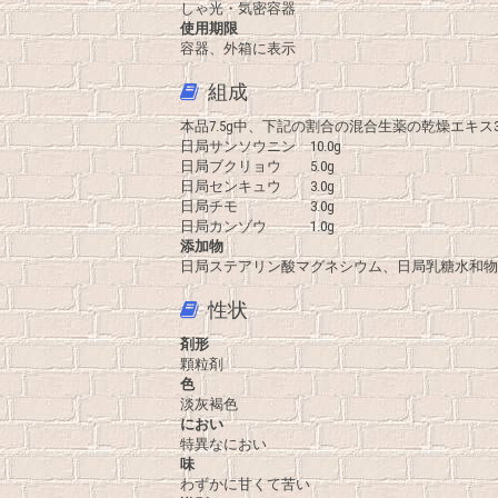
しゃ光・気密容器
使用期限
容器、外箱に表示
組成
本品7.5g中、下記の割合の混合生薬の乾燥エキス3
日局サンソウニン 10.0g
日局ブクリョウ 5.0g
日局センキュウ 3.0g
日局チモ 3.0g
日局カンゾウ 1.0g
添加物
日局ステアリン酸マグネシウム、日局乳糖水和物
性状
剤形
顆粒剤
色
淡灰褐色
におい
特異なにおい
味
わずかに甘くて苦い