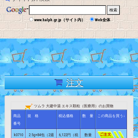
www.halph.gr.jp（サイト内）
Web全体
注文
ツムラ 大建中湯 エキス顆粒（医療用）のお買物
商品
規 格
税込価格
数 量
この商品を買う↓
番号
k0710
2.5g×84包（2週
6,122円（税
数量