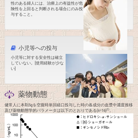
性のある婦人には、治療上の有益性が危
険性を上回ると判断される場合にのみ投
与すること。
小児等への投与
小児等に対する安全性は確立
していない。[使用経験が少な
い]
薬物動態
健常人に本剤5gを空腹時単回経口投与した時の各成分の血漿中濃度推移
2)
及び薬物動態学的パラメータは以下のとおりである(n=16)
。