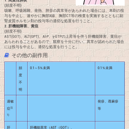
1.
間質性肺炎
(頻度不明)
咳嗽、呼吸困難、発熱、肺音の異常等があらわれた場合には、本剤の投
与を中止し、速やかに胸部X線、胸部CT等の検査を実施するとともに副
腎皮質ホルモン剤の投与等の適切な処置を行うこと。
2.
肝機能障害、黄疸
(頻度不明)
AST(GOT)、ALT(GPT)、Al-P、γ-GTPの上昇等を伴う肝機能障害、黄疸が
あらわれることがあるので、観察を十分に行い、異常が認められた場合
には投与を中止し、適切な処置を行うこと。
その他の副作用
頻
0.1～5％未満
0.1％未満
度
不
明
過敏
発疹、蕁麻疹
注
症
等
1)
肝
肝機能異常（AST（GOT）、