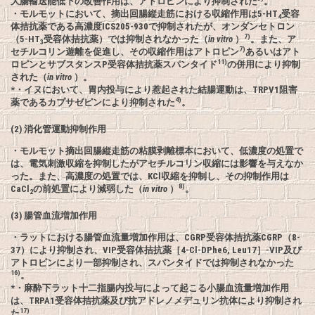
大腸輸送能低下の改善作用は、アトロピンにより抑制された
。
・モルモットにおいて、摘出回腸縦走筋における収縮作用は5-HT
受容
4
体拮抗薬である高濃度ICS205-930で抑制されたが、オンダンセトロン
7)
（5-HT
受容体拮抗薬）では抑制されなかった（
in vitro
）
。また、ア
3
7)
セチルコリン遊離を促進し、その収縮作用はアトロピン
あるいはアト
11)
ロピンとサブスタンスP受容体拮抗薬スパンタイド
の併用により抑制
された（
in vitro
）。
*・イヌにおいて、胃内投与により惹起された結腸運動は、TRPV1阻害
4)
薬であるカプサゼピンにより抑制された
。
(2) 消化管運動抑制作用
・モルモット摘出回腸縦走筋の粘膜剥離標本において、低濃度の処置で
は、電気刺激収縮を抑制したがアセチルコリン収縮には影響を与えなか
った。また、高濃度の処置では、KCl収縮を抑制し、その抑制作用は
8)
CaCl
の前処置により減弱した（
in vitro
）
。
2
(3) 腸管血流増加作用
・ラットにおける腸管血流量増加作用は、CGRP受容体拮抗薬CGRP（8-
37）により抑制され、VIP受容体拮抗薬［4-Cl-DPhe6, Leu17］-VIP及び
アトロピンにより一部抑制され、スパンタイドでは抑制されなかった
16)
。
*・麻酔下ラット十二指腸内投与によって起こる小腸血流量増加作用
は、TRPA1受容体拮抗薬及び抗アドレノメデュリン抗体により抑制され
17)
た
。