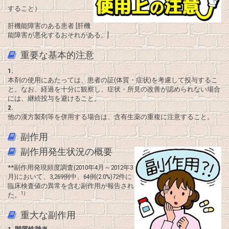
すること）
肝機能障害のある患者 [肝機
能障害が悪化するおそれがある。]
重要な基本的注意
1.
本剤の使用にあたっては、患者の証(体質・症状)を考慮して投与するこ
と。なお、経過を十分に観察し、症状・所見の改善が認められない場合
には、継続投与を避けること。
2.
他の漢方製剤等を併用する場合は、含有生薬の重複に注意すること。
副作用
副作用発生状況の概要
**副作用発現頻度調査(2010年4月～2012年3
月)において、3,269例中、64例(2.0%)72件に
臨床検査値の異常を含む副作用が報告され
1)
た。
重大な副作用