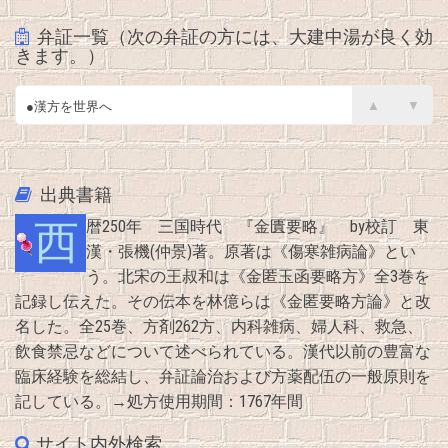
弁証一覧（次の弁証の方には、大建中湯が良く効
きます。）
●漢方を世界へ
▲
▼
●脾陽虚（脾陽不振・脾陽虚弱・脾胃虚寒）
●胃寒（寒痛）
出典書籍
西暦250年 三国時代 『金匱要略』 by校訂 東
漢・張機(仲景)著。原著は《傷寒雑病論》とい
う。北宋の王叔和は《金匿玉函要略方》全3巻を
記録し伝えた。その伝本を林億らは《金匿要略方論》と改
名した。全25巻、方剤262方、内科雑病、婦人科、救急、
飲食禁忌などについて述べられている。漢代以前の豊富な
臨床経験を総結し、弁証論治および方薬配伍の一般原則を
記している。→処方使用期間：1767年間
サイト内外検索