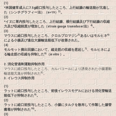
(1)
*米国健常成人に7.5g経口投与したところ、上行結腸の輸送能が亢進し
3)
た（シンチグラフィー法）（n=19）
。
(2)
*イヌに胃内投与したところ、上行結腸、横行結腸及び下行結腸の収縮
4)
力及び収縮頻度が増加した（strain gauge transducer法）
。
(3)
5)
6)
マウスに経口投与したところ、クロルプロマジン
あるいはモルヒネ
による小腸及び遠位大腸輸送能低下が改善された。
(4)
7)
モルモット摘出回腸において、縦走筋の収縮を惹起し
、モルヒネによ
6)
る輪走筋の収縮を抑制した
（
in vitro
）。
2.
消化管過剰運動抑制作用
マウスに経口投与したところ、カルバコールにより誘発された小腸運動
8)
輸送能亢進が抑制された
。
3.
イレウス抑制作用
(1)
ラットに経口投与したところ、術後イレウスモデルにおける消化管輸送
9)
能低下が抑制された
。
(2)
ラットに経口前投与したところ、小腸にタルクを散布して作製した腸管
10)
癒着が抑制された
。
(3)