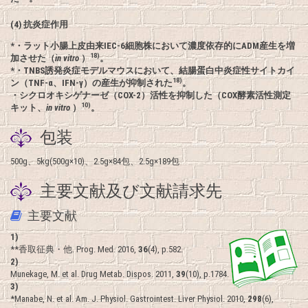
(4) 抗炎症作用
*・ラット小腸上皮由来IEC-6細胞株において濃度依存的にADM産生を増
18)
加させた（
in vitro
）
。
*・TNBS誘発炎症モデルマウスにおいて、結腸蛋白中炎症性サイトカイ
18)
ン（TNF-α、IFN-γ）の産生が抑制された
。
・シクロオキシゲナーゼ（COX-2）活性を抑制した（COX酵素活性測定
10)
キット、
in vitro
）
。
包装
500g、5kg(500g×10)、2.5g×84包、2.5g×189包
主要文献及び文献請求先
主要文献
1)
**香取征典・他. Prog. Med. 2016,
36
(4), p.582.
2)
Munekage, M. et al. Drug Metab. Dispos. 2011,
39
(10), p.1784.
3)
*Manabe, N. et al. Am. J. Physiol. Gastrointest. Liver Physiol. 2010,
298
(6),