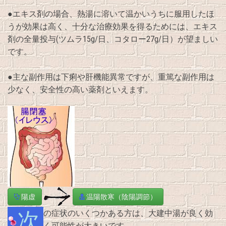
●エキス剤の場合、熱湯に溶いて温かいうちに服用したほ
うが効果は高く、十分な治療効果を得るためには、エキス
剤の全量投与(ツムラ15g/日、コタロー27g/日）が望ましい
です。
●主な副作用は下痢や肝機能異常ですが、重篤な副作用は
少なく、安全性の高い薬剤といえます。
陽虚
温陽散寒（陰陽調節）
次の症状のいくつかある方は、大建中湯が良く効
く可能性が大きいです。