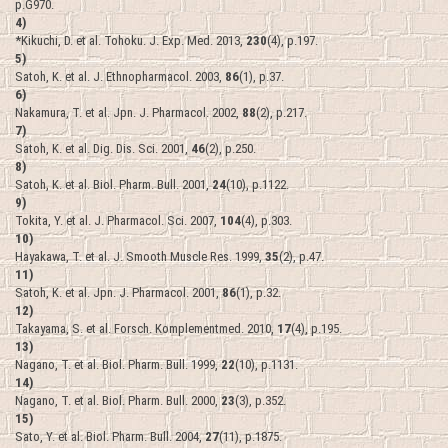
p.G970.
4)
*Kikuchi, D. et al. Tohoku. J. Exp. Med. 2013,
230
(4), p.197.
5)
Satoh, K. et al. J. Ethnopharmacol. 2003,
86
(1), p.37.
6)
Nakamura, T. et al. Jpn. J. Pharmacol. 2002,
88
(2), p.217.
7)
Satoh, K. et al. Dig. Dis. Sci. 2001,
46
(2), p.250.
8)
Satoh, K. et al. Biol. Pharm. Bull. 2001,
24
(10), p.1122.
9)
Tokita, Y. et al. J. Pharmacol. Sci. 2007,
104
(4), p.303.
10)
Hayakawa, T. et al. J. Smooth Muscle Res. 1999,
35
(2), p.47.
11)
Satoh, K. et al. Jpn. J. Pharmacol. 2001,
86
(1), p.32.
12)
Takayama, S. et al. Forsch. Komplementmed. 2010,
17
(4), p.195.
13)
Nagano, T. et al. Biol. Pharm. Bull. 1999,
22
(10), p.1131.
14)
Nagano, T. et al. Biol. Pharm. Bull. 2000,
23
(3), p.352.
15)
Sato, Y. et al. Biol. Pharm. Bull. 2004,
27
(11), p.1875.