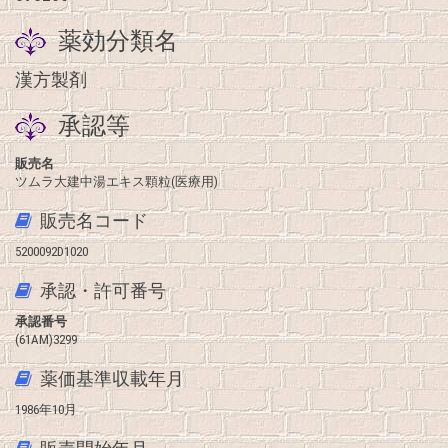
薬効分類名
漢方製剤
承認等
販売名
ツムラ大建中湯エキス顆粒(医療用)
販売名コード
5200092D1020
承認・許可番号
承認番号
(61AM)3299
薬価基準収載年月
1986年10月