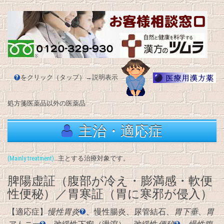
をクリック（タップ）→説明表示
処方箋医薬品以外の医薬品
主治・適応症
(Mainly treatment)
…主とする治療対象です。
脾陽虚証（腹部が冷え・膨満感・軟便
性便秘）／胃寒証（胃に寒邪が侵入）
【適応症】
慢性胃炎
、慢性腸炎、尿管結石、
胃下垂
、
胃