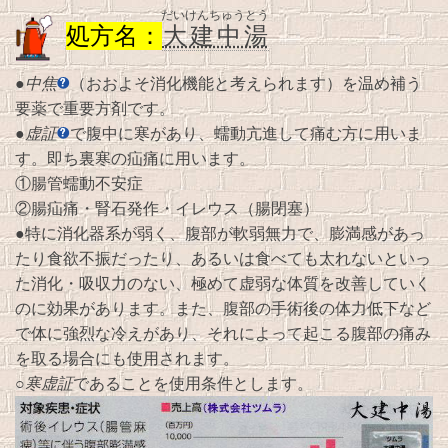
だいけんちゅうとう
処方名：
大建中湯
●
中焦
（おおよそ消化機能と考えられます）を温め補う
要薬で重要方剤です。
●
虚証
で腹中に寒があり、蠕動亢進して痛む方に用いま
す。即ち裏寒の疝痛に用います。
①腸管蠕動不安症
②腸疝痛・腎石発作・イレウス（腸閉塞）
●特に消化器系が弱く、腹部が軟弱無力で、膨満感があっ
たり食欲不振だったり、あるいは食べても太れないといっ
た消化・吸収力のない、極めて虚弱な体質を改善していく
のに効果があります。また、腹部の手術後の体力低下など
で体に強烈な冷えがあり、それによって起こる腹部の痛み
を取る場合にも使用されます。
○
寒虚証
であることを使用条件とします。