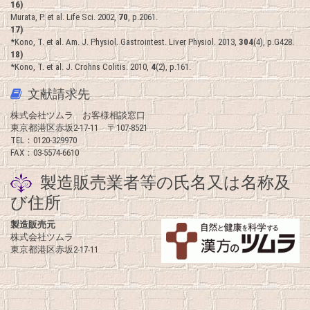
16)
Murata, P. et al. Life Sci. 2002,
70
, p.2061.
17)
*Kono, T. et al. Am. J. Physiol. Gastrointest. Liver Physiol. 2013,
304
(4), p.G428.
18)
*Kono, T. et al. J. Crohns Colitis. 2010,
4
(2), p.161.
文献請求先
株式会社ツムラ お客様相談窓口
東京都港区赤坂2-17-11 〒107-8521
TEL：0120-329970
FAX：03-5574-6610
製造販売業者等の氏名又は名称及
び住所
製造販売元
株式会社ツムラ
東京都港区赤坂2-17-11