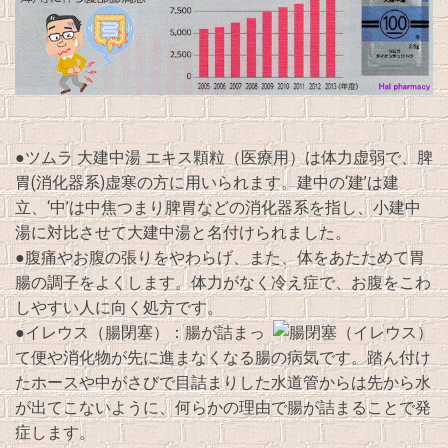
●ツムラ 大建中湯 エキス顆粒（医療用）は体力虚弱で、脾
胃(消化器系)虚寒の方に用いられます。建中の‘建’は建
立、‘中’は中焦つまり脾胃などの消化器系を指し、小建中
湯に対比させて大建中湯と名付けられました。
●腹痛やお腹の張りをやわらげ、また、体をあたためて胃
腸の調子をよくします。体力がなく冷え症で、お腹をこわ
しやすい人に向く処方です。
●イレウス（腸閉塞）：腸が詰まっ
て便や消化物が先に進まなくなる腸の病気です。踏ん付け
たホースや中がさびで目詰まりした水道管からは先から水
が出てこないように、何らかの理由で腸が詰まることで発
症します。