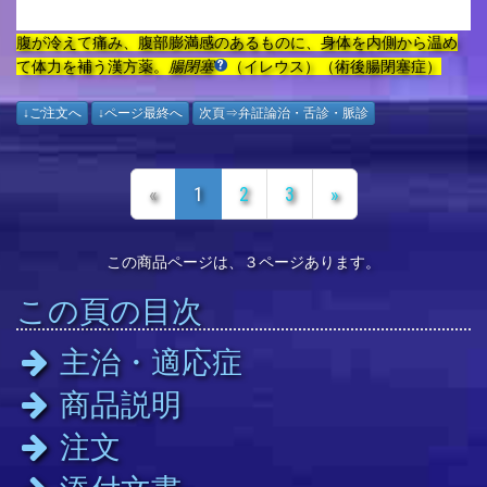
腹が冷えて痛み、腹部膨満感のあるものに、身体を内側から温め
て体力を補う漢方薬。
腸閉塞
（イレウス）（術後腸閉塞症）
↓ご注文へ
↓ページ最終へ
次頁⇒弁証論治・舌診・脈診
«
1
2
3
»
この商品ページは、３ページあります。
この頁の目次
主治・適応症
商品説明
注文