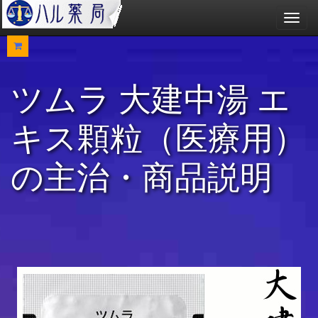
メ
ニ
ュ
ー
ツムラ 大建中湯 エ
キス顆粒（医療用）
の主治・商品説明