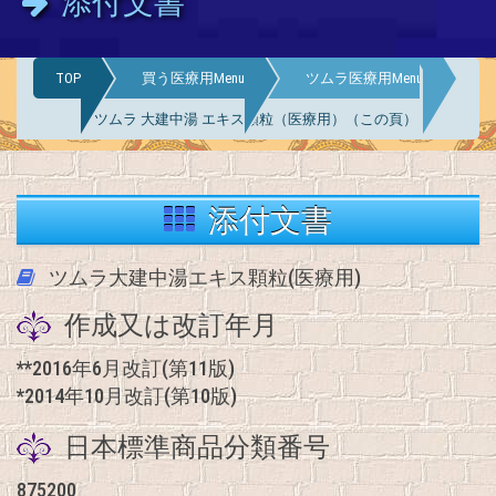
添付文書
TOP
買う医療用Menu
ツムラ医療用Menu
ツムラ 大建中湯 エキス顆粒（医療用）（この頁）
添付文書
ツムラ大建中湯エキス顆粒(医療用)
作成又は改訂年月
**2016年6月改訂(第11版)
*2014年10月改訂(第10版)
日本標準商品分類番号
875200