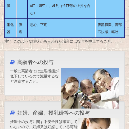
臓
ALT（GPT）、Al-P、γ-GTP等の上昇を含
む）
消化
腹
悪心、下痢
腹部膨満、胃部
器
痛
不快感、嘔吐
注1）このような症状があらわれた場合には投与を中止すること。
高齢者への投与
一般に高齢者では生理機能が
低下しているので減量するな
ど注意すること。
妊婦、産婦、授乳婦等への投与
妊娠中の投与に関する安全性は確立して
いないので、妊婦又は妊娠している可能