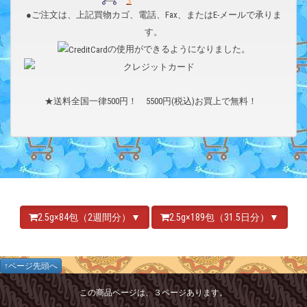
●ご注文は、上記買物カゴ、電話、Fax、またはE-メールで承りま
す。
の使用ができるようになりました。
★送料全国一律500円！ 5500円(税込)お買上で無料！
2.5g×84包（2週間分）▼
2.5g×189包（31.5日分）▼
↑ページ先頭へ
この商品ページは、３ページあります。