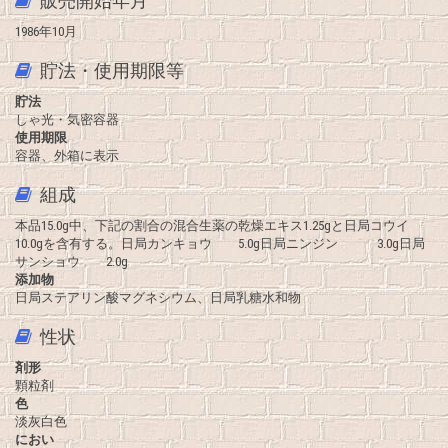
販売開始年月
1986年10月
貯法・使用期限等
貯法
しゃ光・気密容器
使用期限
容器、外箱に表示
組成
本品15.0g中、下記の割合の混合生薬の乾燥エキス1.25gと日局コウイ
10.0gを含有する。日局カンキョウ 5.0g日局ニンジン 3.0g日局
サンショウ 2.0g
添加物
日局ステアリン酸マグネシウム、日局乳糖水和物
性状
剤形
顆粒剤
色
淡灰白色
におい