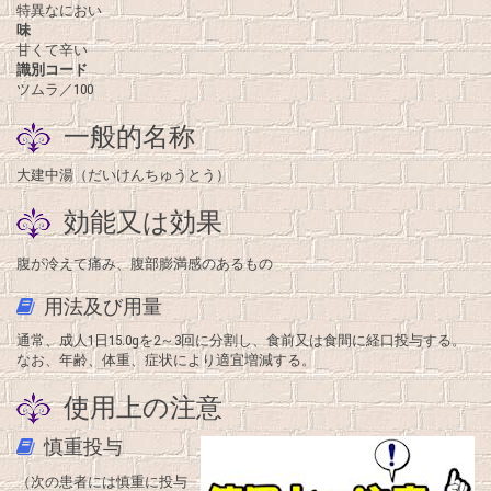
特異なにおい
味
甘くて辛い
識別コード
ツムラ／100
一般的名称
大建中湯（だいけんちゅうとう）
効能又は効果
腹が冷えて痛み、腹部膨満感のあるもの
用法及び用量
通常、成人1日15.0gを2～3回に分割し、食前又は食間に経口投与する。
なお、年齢、体重、症状により適宜増減する。
使用上の注意
慎重投与
（次の患者には慎重に投与