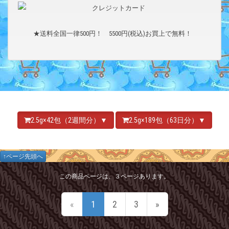
★送料全国一律500円！ 5500円(税込)お買上で無料！
2.5g×42包（2週間分）▼
2.5g×189包（63日分）▼
↑ページ先頭へ
この商品ページは、３ページあります。
«
1
2
3
»