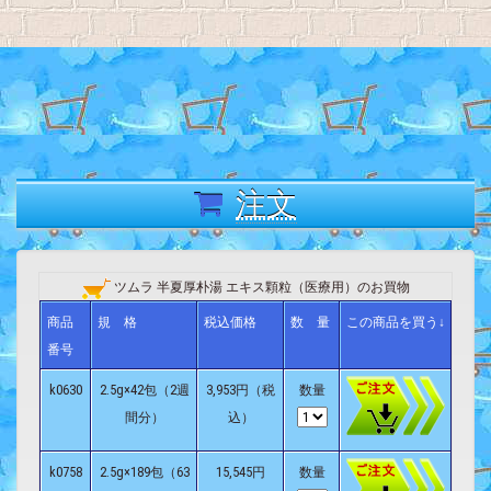
注文
ツムラ 半夏厚朴湯 エキス顆粒（医療用）のお買物
商品
規 格
税込価格
数 量
この商品を買う↓
番号
k0630
2.5g×42包（2週
3,953円（税
数量
間分）
込）
k0758
2.5g×189包（63
15,545円
数量