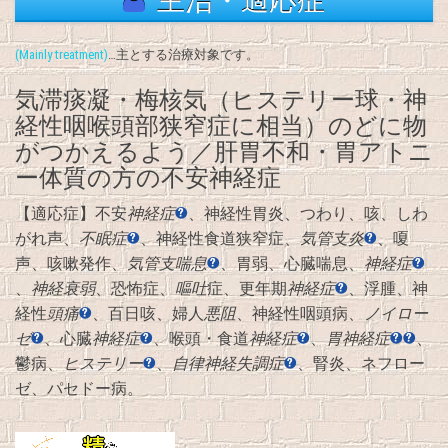
主治・適応症
(Mainly treatment)
…主とする治療対象です。
気滞痰凝・梅核気（ヒステリー球・神
経性咽喉頭部狭窄症に相当）のどに物
がつかえるよう／肝胃不和・胃アトニ
ー体質の方の不安神経症
【適応症】不安
神経症
、神経性胃炎、つわり、咳、しわ
がれ声、
不眠症
、神経性食道狭窄症、
気管支炎
、嗄
声、咳嗽発作、
気管支喘息
、胃弱、心臓喘息、
神経症
、
神経衰弱
、恐怖症、
嘔吐
症、更年期
神経症
、浮腫、神
経性
頭痛
、百日咳、婦人
悪阻
、神経性咽頭病、
ノイロー
ゼ
、心臓
神経症
、喉頭・食道
神経症
、
胃
神経症
、
鬱病、
ヒステリー
、
自律神経失調症
、腎炎、ネフロー
ゼ、パセドー病。