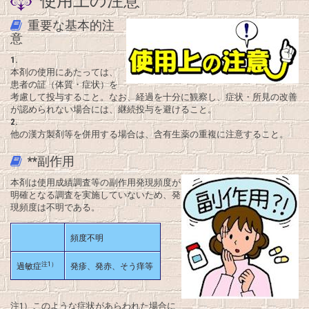
使用上の注意
重要な基本的注
意
1.
本剤の使用にあたっては、
患者の証（体質・症状）を
考慮して投与すること。なお、経過を十分に観察し、症状・所見の改善
が認められない場合には、継続投与を避けること。
2.
他の漢方製剤等を併用する場合は、含有生薬の重複に注意すること。
**副作用
本剤は使用成績調査等の副作用発現頻度が
明確となる調査を実施していないため、発
現頻度は不明である。
頻度不明
注1）
過敏症
発疹、発赤、そう痒等
注1）このような症状があらわれた場合に