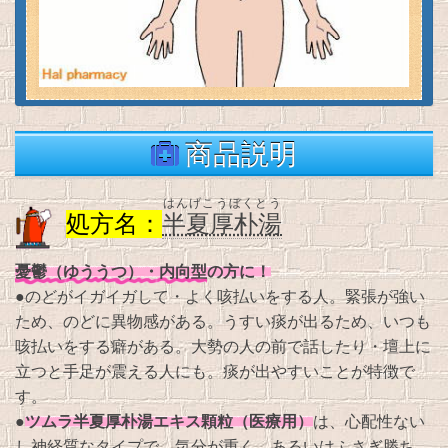
商品説明
はんげこうぼくとう
処方名：
半夏厚朴湯
憂鬱（ゆううつ）・内向型
の方に！
●のどがイガイガして・よく咳払いをする人。緊張が強い
ため、のどに異物感がある。うすい痰が出るため、いつも
咳払いをする癖がある。大勢の人の前で話したり・壇上に
立つと手足が震える人にも。痰が出やすいことが特徴で
す。
ツムラ半夏厚朴湯エキス顆粒（医療用）
●
は、心配性ない
し神経質なタイプで、気分が重く、あるいはふさぎ勝ち