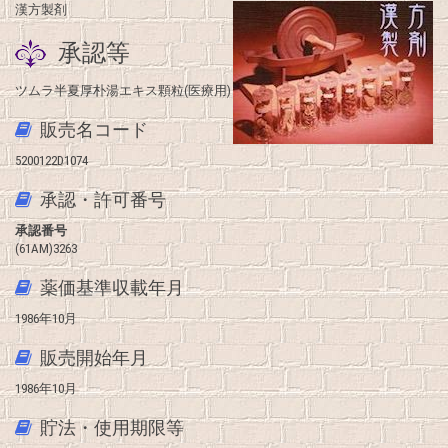
漢方製剤
承認等
ツムラ半夏厚朴湯エキス顆粒(医療用)
販売名コード
5200122D1074
承認・許可番号
承認番号
(61AM)3263
薬価基準収載年月
1986年10月
販売開始年月
1986年10月
貯法・使用期限等