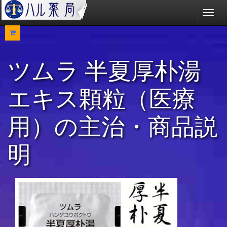
メ
ニ
ュ
ー
ツムラ 半夏厚朴湯
エキス顆粒（医療
用）の主治・商品説
明