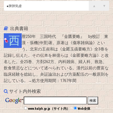
●脾肺気虚
▲
▼
●肝胃不和（肝火犯胃）
出典書籍
西暦250年 三国時代 『金匱要略』 by校訂 東
漢・張機(仲景)著。原著は《傷寒雑病論》とい
う。北宋の王叔和は《金匿玉函要略方》全3巻を
記録し伝えた。その伝本を林億らは《金匿要略方論》と改
名した。全25巻、方剤262方、内科雑病、婦人科、救急、
飲食禁忌などについて述べられている。漢代以前の豊富な
臨床経験を総結し、弁証論治および方薬配伍の一般原則を
記している。→処方使用期間：1767年間
サイト内外検索
www.halph.gr.jp（サイト内）
Web全体