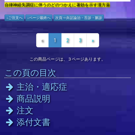
自律神経失調症に伴うのどのつかえに著効を示す漢方薬
↓ご注文へ
↓ページ最終へ
次頁⇒弁証論治・舌診・脈診
«
1
2
3
»
この商品ページは、３ページあります。
この頁の目次
主治・適応症
商品説明
注文
添付文書