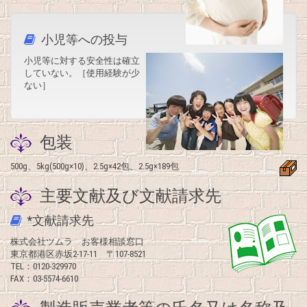
小児等への投与
小児等に対する安全性は確立
していない。［使用経験が少
ない］
包装
500g、5kg(500g×10)、2.5g×42包、2.5g×189包
主要文献及び文献請求先
*文献請求先
株式会社ツムラ お客様相談窓口
東京都港区赤坂2-17-11 〒107-8521
TEL：0120-329970
FAX：03-5574-6610