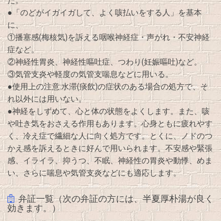
た。
●「のどがイガイガして、よく咳払いをする人」を基本
に、
①播塞感(梅核気)を訴える咽喉神経症・声がれ・不安神経
症など。
②神経性胃炎、神経性嘔吐症、つわり(妊娠嘔吐)など。
③気管支炎や軽度の気管支喘息などに用いる。
●使用上の注意:水滞(痰飲)の症状のある場合の処方で、そ
れ以外には用いない。
●神経をしずめて、心と体の状態をよくします。また、咳
や吐き気をおさえる作用もあります。心身ともに疲れやす
く、冷え症で繊細な人に向く処方です。とくに、ノドのつ
かえ感を訴えるときに好んで用いられます。不安感や緊張
感、イライラ、抑うつ、不眠、神経性の胃炎や動悸、めま
い、さらに喘息や気管支炎などにも適応します。
弁証一覧（次の弁証の方には、半夏厚朴湯が良く
効きます。）