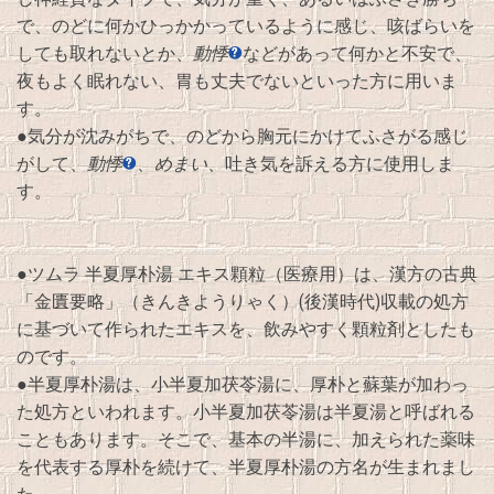
で、のどに何かひっかかっているように感じ、咳ばらいを
しても取れないとか、
動悸
などがあって何かと不安で、
夜もよく眠れない、胃も丈夫でないといった方に用いま
す。
●気分が沈みがちで、のどから胸元にかけてふさがる感じ
がして、
動悸
、
めまい
、吐き気を訴える方に使用しま
す。
●ツムラ 半夏厚朴湯 エキス顆粒（医療用）は、漢方の古典
「金匱要略」（きんきようりゃく）(後漢時代)収載の処方
に基づいて作られたエキスを、飲みやすく顆粒剤としたも
のです。
●半夏厚朴湯は、小半夏加茯苓湯に、厚朴と蘇葉が加わっ
た処方といわれます。小半夏加茯苓湯は半夏湯と呼ばれる
こともあります。そこで、基本の半湯に、加えられた薬味
を代表する厚朴を続けて、半夏厚朴湯の方名が生まれまし