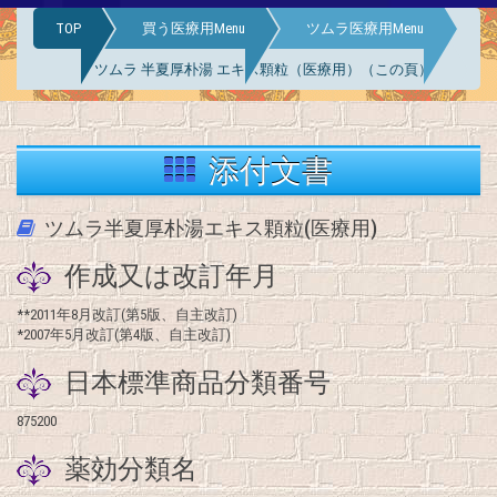
TOP
買う医療用Menu
ツムラ医療用Menu
ツムラ 半夏厚朴湯 エキス顆粒（医療用）（この頁）
添付文書
ツムラ半夏厚朴湯エキス顆粒(医療用)
作成又は改訂年月
**2011年8月改訂(第5版、自主改訂)
*2007年5月改訂(第4版、自主改訂)
日本標準商品分類番号
875200
薬効分類名