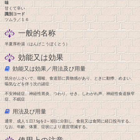
味
甘くて辛い
識別コード
ツムラ／１６
一般的名称
半夏厚朴湯（はんげこうぼくとう）
効能又は効果
効能又は効果／用法及び用量
気分がふさいで、咽喉、食道部に異物感があり、ときに動悸、めまい、
嘔気などを伴う次の諸症
不安神経症、神経性胃炎、つわり、せき、しわがれ声、神経性食道狭窄
症、不眠症
用法及び用量
通常、成人１日7.5gを2～3回に分割し、食前又は食間に経口投与する。
なお、年齢、体重、症状により適宜増減する。