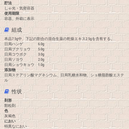
貯法
しゃ光・気密容器
使用期限
容器、外箱に表示
組成
本品7.5g中、下記の割合の混合生薬の乾燥エキス2.5gを含有する。
日局ハンゲ 6.0g
日局ブクリョウ 5.0g
日局コウボク 3.0g
日局ソヨウ 2.0g
日局ショウキョウ 1.0g
添加物
日局ステアリン酸マグネシウム、日局乳糖水和物、ショ糖脂肪酸エステ
ル
性状
剤形
顆粒剤
色
灰褐色
におい
特異なにおい