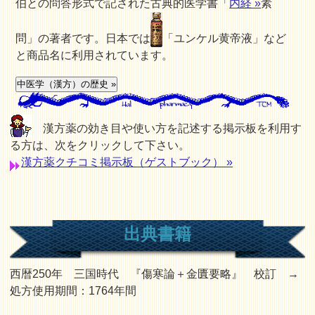
伯との問答形式で記された古典的医学書「
内経 »
素
問」の著者です。日本では
「ユンケル黄帝液」など
と商品名に利用されています。
漢方薬の効き目や使い方を記述する掲示板を利用す
る方は、次をクリックして下さい。
漢方薬クチコミ掲示板（ゲストブック） »
出典書籍
西暦250年 三国時代 『傷寒論＋金匱要略』 校訂 →
処方使用期間：1764年間