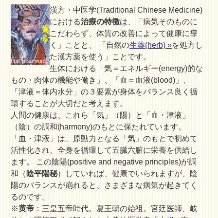
漢方・中医学(Traditional Chinese Medicine)
における
治療の特徴
は、「病気そのものに
こだわらず、体質の改善によって健康に導
く」ことと、 「自然の
生薬(herb) »
を処方し
た漢方薬を使う」ことです。
生体における「気＝エネルギー(energy)的な
もの・肉体の機能や働き」、「血＝血液(blood)」、
「津液＝体内水分」の３要素が身体をバランス良く循
環することが大切だと考えます。
人間の健康は、これら
「気」（陽）
と
「血・津液」
（陰）
の調和(harmony)のもとに保たれています。
「血・津液」は、原動力となる「気」のもとで初めて
活性化され、全身を循環して五臓六腑に栄養を供給し
ます。 この陰陽(positive and negative principles)が調
和（
陰平陽秘
）していれば、健康でいられますが、陰
陽のバランスが崩れると、さまざまな病気が起きてく
るのです。
※
黄帝
：三皇五帝時代。夏王朝の始祖。宮廷医師、岐