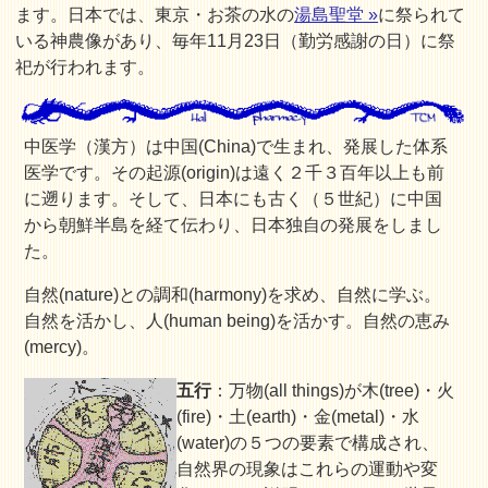
ます。日本では、東京・お茶の水の
湯島聖堂 »
に祭られて
いる神農像があり、毎年11月23日（勤労感謝の日）に祭
祀が行われます。
中医学（漢方）は中国(China)で生まれ、発展した体系
医学です。その起源(origin)は遠く２千３百年以上も前
に遡ります。そして、日本にも古く（５世紀）に中国
から朝鮮半島を経て伝わり、日本独自の発展をしまし
た。
自然(nature)との調和(harmony)を求め、自然に学ぶ。
自然を活かし、人(human being)を活かす。自然の恵み
(mercy)。
五行
：万物(all things)が木(tree)・火
(fire)・土(earth)・金(metal)・水
(water)の５つの要素で構成され、
自然界の現象はこれらの運動や変