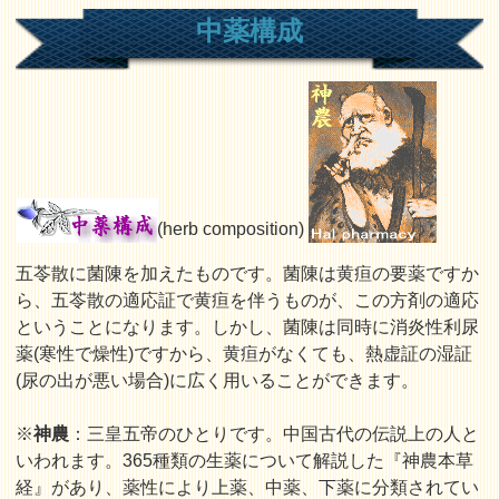
中薬構成
(herb composition)
五苓散に菌陳を加えたものです。菌陳は黄疸の要薬ですか
ら、五苓散の適応証で黄疸を伴うものが、この方剤の適応
ということになります。しかし、菌陳は同時に消炎性利尿
薬(寒性で燥性)ですから、黄疸がなくても、熱虚証の湿証
(尿の出が悪い場合)に広く用いることができます。
※
神農
：三皇五帝のひとりです。中国古代の伝説上の人と
いわれます。365種類の生薬について解説した『神農本草
経』があり、薬性により上薬、中薬、下薬に分類されてい