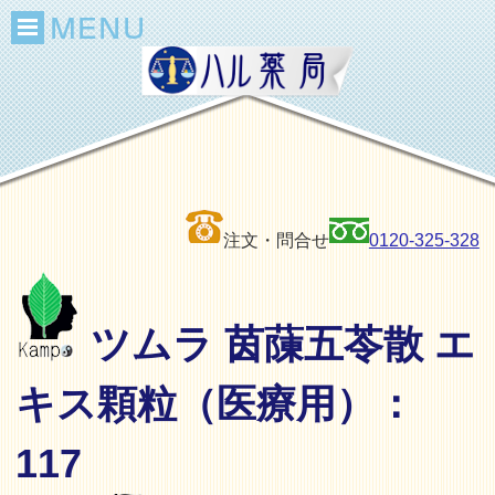
注文・問合せ
0120-325-328
ツムラ 茵蔯五苓散 エ
キス顆粒（医療用）：
117