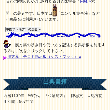
伯との問答形式で記された古典的医学書「
内経 »
素
問」の著者です。日本では
「ユンケル黄帝液」など
と商品名に利用されています。
漢方薬の効き目や使い方を記述する掲示板を利用す
る方は、次をクリックして下さい。
漢方薬クチコミ掲示板（ゲストブック） »
出典書籍
西暦1107年 宋時代 『和剤局方』 陳思文 →処方使
用期間：907年間