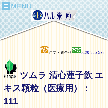
注文・問合せ
0120-325-328
ツムラ 清心蓮子飲 エ
キス顆粒（医療用）：
111