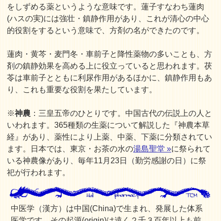
をしずめる薬というような意味です。蓮子すなわち蓮肉
(ハスの実)には強壮・鎮静作用があり、これが清心の中心
的役割をするという意味で、方剤の名ができたのです。
蓮肉・黄芩・麦門冬・車前子と降性薬物の多いことも、方
剤の鎮静効果を高める上に役立っていると思われます。茯
苓は車前子とともに利尿作用があるほかに、鎮静作用もあ
り、これも重要な役割を果たしています。
※
神農
：三皇五帝のひとりです。中国古代の伝説上の人と
いわれます。365種類の生薬について解説した『神農本草
経』があり、薬性により上薬、中薬、下薬に分類されてい
ます。日本では、東京・お茶の水の
湯島聖堂 »
に祭られて
いる神農像があり、毎年11月23日（勤労感謝の日）に祭
祀が行われます。
中医学（漢方）は中国(China)で生まれ、発展した体系
医学です。その起源(origin)は遠く２千３百年以上も前