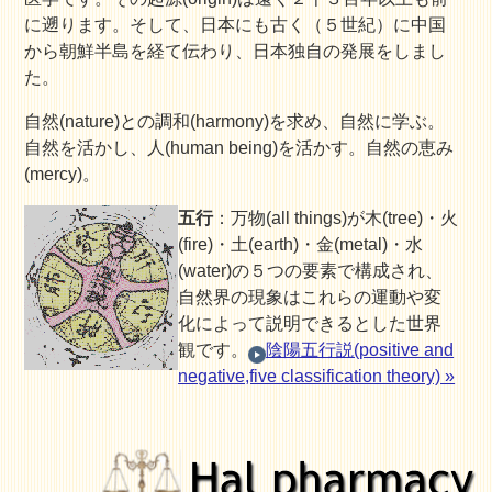
に遡ります。そして、日本にも古く（５世紀）に中国
から朝鮮半島を経て伝わり、日本独自の発展をしまし
た。
自然(nature)との調和(harmony)を求め、自然に学ぶ。
自然を活かし、人(human being)を活かす。自然の恵み
(mercy)。
五行
：万物(all things)が木(tree)・火
(fire)・土(earth)・金(metal)・水
(water)の５つの要素で構成され、
自然界の現象はこれらの運動や変
化によって説明できるとした世界
観です。
陰陽五行説(positive and
negative,five classification theory) »