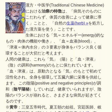
漢方・中医学(Traditional Chinese Medicine)
における
治療の特徴
は、「病気そのものに
こだわらず、体質の改善によって健康に導
く」ことと、 「自然の
生薬(herb) »
を処方し
た漢方薬を使う」ことです。
生体における「気＝エネルギー(energy)的な
もの・肉体の機能や働き」、「血＝血液(blood)」、
「津液＝体内水分」の３要素が身体をバランス良く循
環することが大切だと考えます。
人間の健康は、これら
「気」（陽）
と
「血・津液」
（陰）
の調和(harmony)のもとに保たれています。
「血・津液」は、原動力となる「気」のもとで初めて
活性化され、全身を循環して五臓六腑に栄養を供給し
ます。 この陰陽(positive and negative principles)が調
和（
陰平陽秘
）していれば、健康でいられますが、陰
陽のバランスが崩れると、さまざまな病気が起きてく
るのです。
※
黄帝
：三皇五帝時代。夏王朝の始祖。宮廷医師、岐