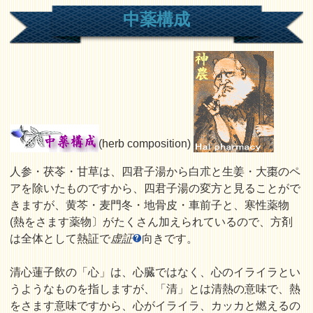
中薬構成
(herb composition)
人参・茯苓・甘草は、四君子湯から白朮と生姜・大棗のペ
アを除いたものですから、四君子湯の変方と見ることがで
きますが、黄芩・麦門冬・地骨皮・車前子と、寒性薬物
(熱をさます薬物〕がたくさん加えられているので、方剤
は全体として熱証で
虚証
向きです。
清心蓮子飲の「心」は、心臓ではなく、心のイライラとい
うようなものを指しますが、「清」とは清熱の意味で、熱
をさます意味ですから、心がイライラ、カッカと燃えるの