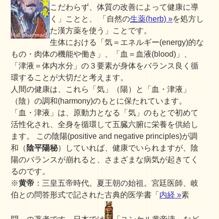
こだわらず、体質の改善によって健康に導
く」ことと、 「自然の
生薬(herb) »
を処方し
た漢方薬を使う」ことです。
生体における「気＝エネルギー(energy)的な
もの・肉体の機能や働き」、「血＝血液(blood)」、
「津液＝体内水分」の３要素が身体をバランス良く循
環することが大切だと考えます。
人間の健康は、これら
「気」（陽）
と
「血・津液」
（陰）
の調和(harmony)のもとに保たれています。
「血・津液」は、原動力となる「気」のもとで初めて
活性化され、全身を循環して五臓六腑に栄養を供給し
ます。 この陰陽(positive and negative principles)が調
和（
陰平陽秘
）していれば、健康でいられますが、陰
陽のバランスが崩れると、さまざまな病気が起きてく
るのです。
※
黄帝
：三皇五帝時代。夏王朝の始祖。宮廷医師、岐
伯との問答形式で記された古典的医学書「
内経 »
素