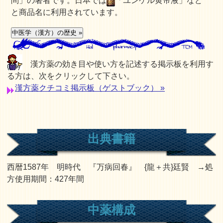
問」の著者です。日本では
「ユンケル黄帝液」など
と商品名に利用されています。
漢方薬の効き目や使い方を記述する掲示板を利用す
る方は、次をクリックして下さい。
漢方薬クチコミ掲示板（ゲストブック） »
出典書籍
西暦1587年 明時代 『万病回春』 {龍＋共}廷賢 →処
方使用期間：427年間
中薬構成