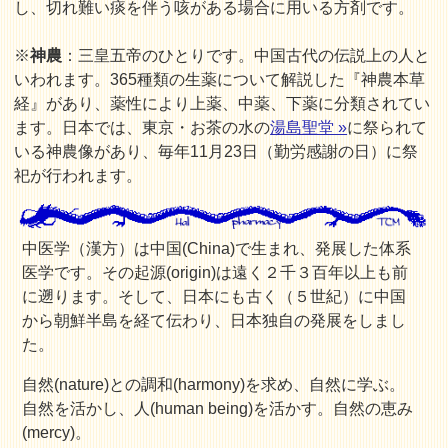
し、切れ難い痰を伴う咳がある場合に用いる方剤です。
※
神農
：三皇五帝のひとりです。中国古代の伝説上の人と
いわれます。365種類の生薬について解説した『神農本草
経』があり、薬性により上薬、中薬、下薬に分類されてい
ます。日本では、東京・お茶の水の
湯島聖堂 »
に祭られて
いる神農像があり、毎年11月23日（勤労感謝の日）に祭
祀が行われます。
中医学（漢方）は中国(China)で生まれ、発展した体系
医学です。その起源(origin)は遠く２千３百年以上も前
に遡ります。そして、日本にも古く（５世紀）に中国
から朝鮮半島を経て伝わり、日本独自の発展をしまし
た。
自然(nature)との調和(harmony)を求め、自然に学ぶ。
自然を活かし、人(human being)を活かす。自然の恵み
(mercy)。