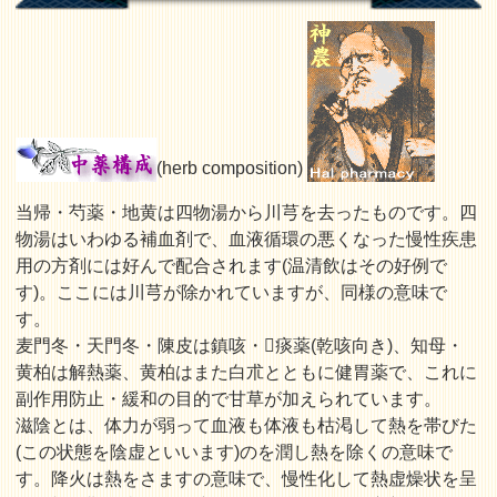
(herb composition)
当帰・芍薬・地黄は四物湯から川芎を去ったものです。四
物湯はいわゆる補血剤で、血液循環の悪くなった慢性疾患
用の方剤には好んで配合されます(温清飲はその好例で
す)。ここには川芎が除かれていますが、同様の意味で
す。
麦門冬・天門冬・陳皮は鎮咳・𱁧痰薬(乾咳向き)、知母・
黄柏は解熱薬、黄柏はまた白朮とともに健胃薬で、これに
副作用防止・緩和の目的で甘草が加えられています。
滋陰とは、体力が弱って血液も体液も枯渇して熱を帯びた
(この状態を陰虚といいます)のを潤し熱を除くの意味で
す。降火は熱をさますの意味で、慢性化して熱虚燥状を呈