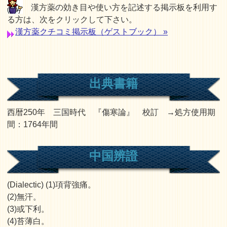
漢方薬の効き目や使い方を記述する掲示板を利用す
る方は、次をクリックして下さい。
漢方薬クチコミ掲示板（ゲストブック） »
出典書籍
西暦250年 三国時代 『傷寒論』 校訂 →処方使用期
間：1764年間
中国辨證
(Dialectic) (1)項背強痛。
(2)無汗。
(3)或下利。
(4)苔薄白。