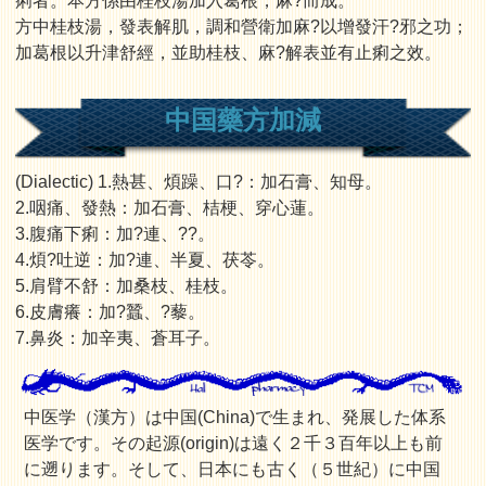
痢者。本方係由桂枝湯加入葛根，麻?而成。
方中桂枝湯，發表解肌，調和營衛加麻?以增發汗?邪之功；
加葛根以升津舒經，並助桂枝、麻?解表並有止痢之效。
中国藥方加減
(Dialectic) 1.熱甚、煩躁、口?：加石膏、知母。
2.咽痛、發熱：加石膏、桔梗、穿心蓮。
3.腹痛下痢：加?連、??。
4.煩?吐逆：加?連、半夏、茯苓。
5.肩臂不舒：加桑枝、桂枝。
6.皮膚癢：加?蠶、?藜。
7.鼻炎：加辛夷、蒼耳子。
中医学（漢方）は中国(China)で生まれ、発展した体系
医学です。その起源(origin)は遠く２千３百年以上も前
に遡ります。そして、日本にも古く（５世紀）に中国