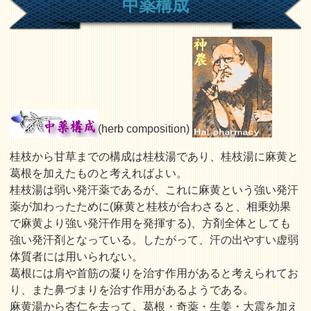
中薬構成
(herb composition)
桂枝から甘草までの構成は桂枝湯であり、桂枝湯に麻黄と
葛根を加えたものと考えればよい。
桂枝湯は弱い発汗薬であるが、これに麻黄という強い発汗
薬が加わったために(麻黄と桂枝が合わさると、相乗効果
で麻黄より強い発汗作用を発揮する)、方剤全体としても
強い発汗剤となっている。したがって、汗の出やすい虚弱
体質者には用いられない。
葛根には肩や首筋の凝りを治す作用があると考えられてお
り、また鼻づまりを治す作用があるようである。
麻黄湯から杏仁を去って、葛根・奇薬・生姜・大震を加え