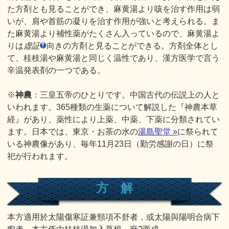
た方剤とも見ることができ、麻黄湯より咳を治す作用は弱
いが、肩や首筋の凝りを治す作用が強いと考えられる。ま
た麻黄湯より補性薬がたくさん入っているので、麻黄湯よ
りは
虚証
向きの方剤と見ることができる。方剤全体とし
て、桂枝湯や麻黄湯と同じく温性であり、漢方医学で言う
辛温発表剤の一つである。
※
神農
：三皇五帝のひとりです。中国古代の伝説上の人と
いわれます。365種類の生薬について解説した『神農本草
経』があり、薬性により上薬、中薬、下薬に分類されてい
ます。日本では、東京・お茶の水の
湯島聖堂 »
に祭られて
いる神農像があり、毎年11月23日（勤労感謝の日）に祭
祀が行われます。
方 解
本方適用於太陽傷寒証兼頸項不舒者，或太陽與陽明合病下