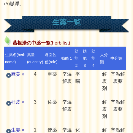
(5)脈浮。
生薬一覧
葛根湯の中薬一覧
(herb list)
効
効
効
生薬名(herb
薬量
君臣佐
大分
効能１
能
能
能
中分類
name)
(quantity)
使(role)
類
２
３
４
麻黄 »
4
臣薬
辛温
平
解
辛温解
解表
喘
表
表薬
剤
桂皮 »
3
佐薬
辛温
解
辛温解
解表
表
表薬
剤
生姜 »
1
使薬
辛温
化
解
辛温解