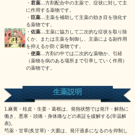
・
君薬
…方剤配合中の主薬で、症状に対して主
に作用する薬物です。
・
臣薬
…主薬を補助して主薬の効き目を強化す
る薬物です。
・
佐薬
…主薬に協力して二次的な症状を取り除
くか、または主薬を制御し、主薬による副作用
を抑えるか防ぐ薬物です。
・
使薬
…方剤の中では二次的な薬物か、引経
（薬物を病のある場所まで引率していく作用）
の薬物です。
生薬説明
1.麻黄・桂皮・生姜・葛根は、発熱状態では発汗・解熱に
働き、悪寒・頭痛・身体痛などの表証を緩解する(辛温解
表)。
芍薬・甘草(炙甘草)・大棗は、発汗過多になるのを抑制し