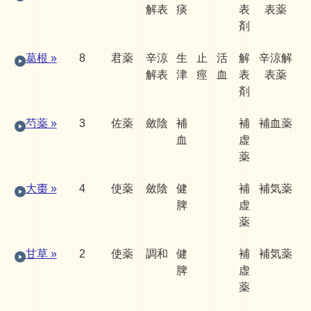
解表
痰
表
表薬
剤
葛根 »
8
君薬
辛涼
生
止
活
解
辛涼解
解表
津
痙
血
表
表薬
剤
芍薬 »
3
佐薬
斂陰
補
補
補血薬
血
虚
薬
大棗 »
4
使薬
斂陰
健
補
補気薬
脾
虚
薬
甘草 »
2
使薬
調和
健
補
補気薬
脾
虚
薬