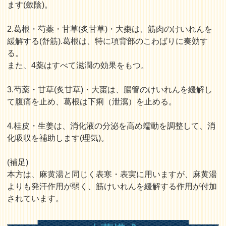
ます(斂陰)。
2.葛根・芍薬・甘草(炙甘草)・大棗は、筋肉のけいれんを
緩解する(舒筋).葛根は、特に項背部のこわばりに奏効す
る。
また、4薬はすべて滋潤の効果をもつ。
3.芍薬・甘草(炙甘草)・大棗は、腸管のけいれんを緩解し
て腹痛を止め、葛根は下痢（泄瀉）を止める。
4.桂皮・生姜は、消化液の分泌を高め蠕動を調整して、消
化吸収を補助します(理気)。
(補足)
本方は、麻黄湯と同じく表寒・表実に用いますが、麻黄湯
よりも発汗作用が弱く、筋けいれんを緩解する作用が付加
されています。