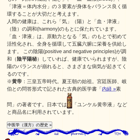
「津液＝体内水分」の３要素が身体をバランス良く循
環することが大切だと考えます。
人間の健康は、これら
「気」（陽）
と
「血・津液」
（陰）
の調和(harmony)のもとに保たれています。
「血・津液」は、原動力となる「気」のもとで初めて
活性化され、全身を循環して五臓六腑に栄養を供給し
ます。 この陰陽(positive and negative principles)が調
和（
陰平陽秘
）していれば、健康でいられますが、陰
陽のバランスが崩れると、さまざまな病気が起きてく
るのです。
※
黄帝
：三皇五帝時代。夏王朝の始祖。宮廷医師、岐
伯との問答形式で記された古典的医学書「
内経 »
素
問」の著者です。日本では
「ユンケル黄帝液」など
と商品名に利用されています。