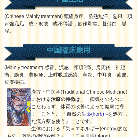
(Chinese Mainly treatment) 頭痛身疼、發熱無汗、惡風、項
背強几几、或下痢或口噤不得語，欲作剛痙、苔薄白、脈
浮。
中国臨床應用
(Mainly treatment) 感冒、流感、頸項?痛、肩周炎、神經
痛、腸炎、蕁麻疹、上呼吸道感染、鼻炎、中耳炎、齒痛、
皮膚疾病。
漢方・中医学(Traditional Chinese Medicine)
における
治療の特徴
は、「病気そのものに
こだわらず、体質の改善によって健康に導
く」ことと、 「自然の
生薬(herb) »
を処方し
た漢方薬を使う」ことです。
生体における「気＝エネルギー(energy)的な
もの・肉体の機能や働き」、「血＝血液(blood)」、