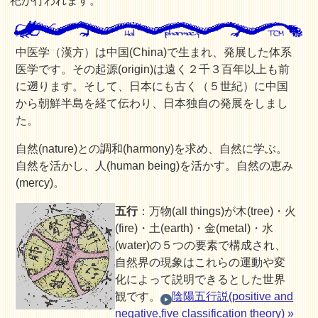
祀が行われます。
中医学（漢方）は中国(China)で生まれ、発展した体系
医学です。その起源(origin)は遠く２千３百年以上も前
に遡ります。そして、日本にも古く（５世紀）に中国
から朝鮮半島を経て伝わり、日本独自の発展をしまし
た。
自然(nature)との調和(harmony)を求め、自然に学ぶ。
自然を活かし、人(human being)を活かす。自然の恵み
(mercy)。
五行
：万物(all things)が木(tree)・火
(fire)・土(earth)・金(metal)・水
(water)の５つの要素で構成され、
自然界の現象はこれらの運動や変
化によって説明できるとした世界
観です。
陰陽五行説(positive and
negative,five classification theory) »