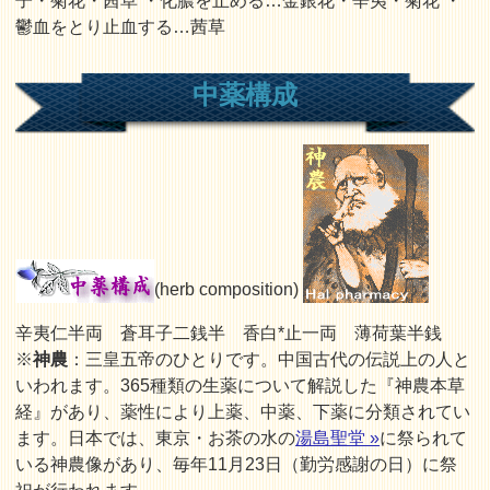
子・菊花・茜草 ・化膿を止める…金銀花・辛夷・菊花 ・
鬱血をとり止血する…茜草
中薬構成
(herb composition)
辛夷仁半両 蒼耳子二銭半 香白*止一両 薄荷葉半銭
※
神農
：三皇五帝のひとりです。中国古代の伝説上の人と
いわれます。365種類の生薬について解説した『神農本草
経』があり、薬性により上薬、中薬、下薬に分類されてい
ます。日本では、東京・お茶の水の
湯島聖堂 »
に祭られて
いる神農像があり、毎年11月23日（勤労感謝の日）に祭