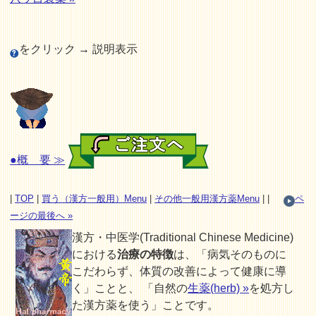
をクリック → 説明表示
●概 要 ≫
|
TOP
|
買う（漢方一般用）Menu
|
その他一般用漢方薬Menu
| |
ペ
ージの最後へ »
漢方・中医学(Traditional Chinese Medicine)
における
治療の特徴
は、「病気そのものに
こだわらず、体質の改善によって健康に導
く」ことと、 「自然の
生薬(herb) »
を処方し
た漢方薬を使う」ことです。