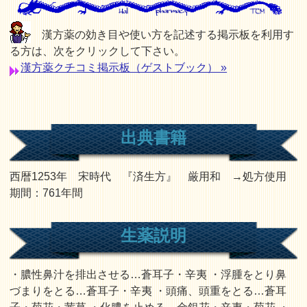
漢方薬の効き目や使い方を記述する掲示板を利用す
る方は、次をクリックして下さい。
漢方薬クチコミ掲示板（ゲストブック） »
出典書籍
西暦1253年 宋時代 『済生方』 厳用和 →処方使用
期間：761年間
生薬説明
・膿性鼻汁を排出させる…蒼耳子・辛夷 ・浮腫をとり鼻
づまりをとる…蒼耳子・辛夷 ・頭痛、頭重をとる…蒼耳