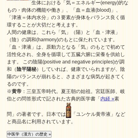
生体における「気＝エネルギー(energy)的な
もの・肉体の機能や働き」、「血＝血液(blood)」、
「津液＝体内水分」の３要素が身体をバランス良く循
環することが大切だと考えます。
人間の健康は、これら
「気」（陽）
と
「血・津液」
（陰）
の調和(harmony)のもとに保たれています。
「血・津液」は、原動力となる「気」のもとで初めて
活性化され、全身を循環して五臓六腑に栄養を供給し
ます。 この陰陽(positive and negative principles)が調
和（
陰平陽秘
）していれば、健康でいられますが、陰
陽のバランスが崩れると、さまざまな病気が起きてく
るのです。
※
黄帝
：三皇五帝時代。夏王朝の始祖。宮廷医師、岐
伯との問答形式で記された古典的医学書「
内経 »
素
問」の著者です。日本では
「ユンケル黄帝液」など
と商品名に利用されています。