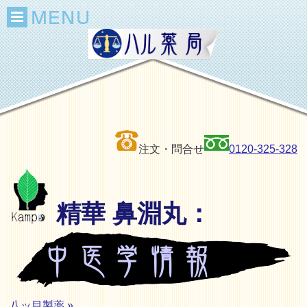
注文・問合せ
0120-325-328
精華 鼻淵丸：
八ッ目製薬 »