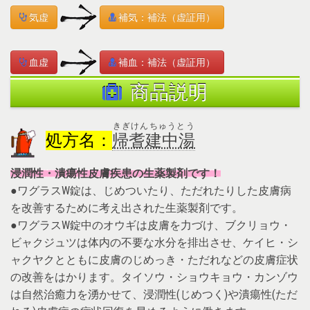
気虚
補気：補法（虚証用）
血虚
補血：補法（虚証用）
商品説明
きぎけんちゅうとう
処方名：
帰耆建中湯
浸潤性・潰瘍性皮膚疾患の生薬製剤です！
●ワグラスW錠は、じめついたり、ただれたりした皮膚病
を改善するために考え出された生薬製剤です。
●ワグラスW錠中のオウギは皮膚を力づけ、ブクリョウ・
ビャクジュツは体内の不要な水分を排出させ、ケイヒ・シ
ャクヤクとともに皮膚のじめっき・ただれなどの皮膚症状
の改善をはかります。タイソウ・ショウキョウ・カンゾウ
は自然治癒力を湧かせて、浸潤性(じめつく)や潰瘍性(ただ