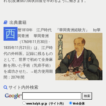
れる)皮膚病の病状回復を早めるように働きます。
出典書籍
西暦1810年 江戸時代 『華岡青洲経験方』 by華
岡青洲
華岡青洲
（1760年11月30日 -
1835年11月21日）は、江戸時
代の外科医。記録に残るもの
として、世界で初めて全身麻
酔を用いた手術（乳癌手術）
を成功させた。→処方使用期
間：207年間
サイト内外検索
www.halph.gr.jp（サイト内）
Web全体