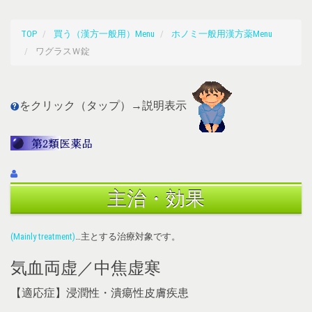
TOP
買う（漢方一般用）Menu
ホノミ一般用漢方薬Menu
ワグラスＷ錠
をクリック（タップ）→説明表示
主治・効果
(Mainly treatment)
…主とする治療対象です。
気血両虚／中焦虚寒
【適応症】浸潤性・潰瘍性皮膚疾患