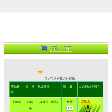
注 文
ワグラスＷ錠のお買物
商品番
規 格
税込価格
数 量
この商品を買う↓
号
k1826
45錠
1,430円（税込）
数量
sp