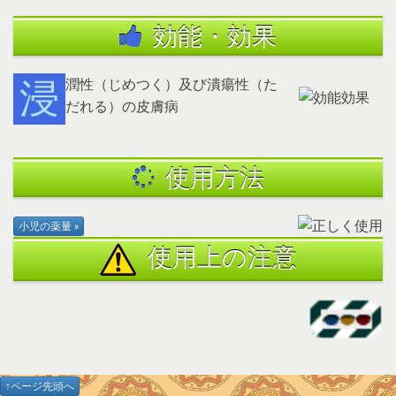
効能・効果
浸潤性（じめつく）及び潰瘍性（た
だれる）の皮膚病
使用方法
使用上の注意
↑ページ先頭へ