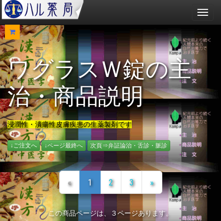
メ
ニ
ュ
ー
ワグラスＷ錠の主
治・商品説明
浸潤性・潰瘍性皮膚疾患の生薬製剤です
↓ご注文へ
↓ページ最終へ
次頁⇒弁証論治・舌診・脈診
«
1
2
3
»
この商品ページは、３ページあります。