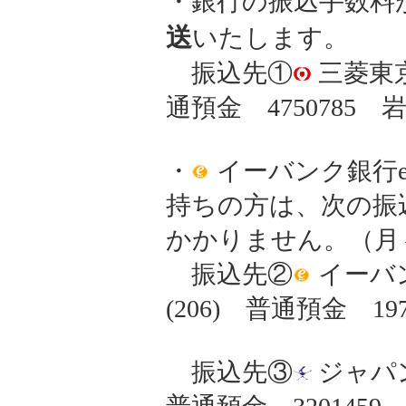
・銀行の振込手数料
送
いたします。
振込先①
三菱東京
通預金 475078
・
イーバンク銀行e
持ちの方は、次の振
かかりません。（月
振込先②
イーバ
(206) 普通預金 
振込先③
ジャパン