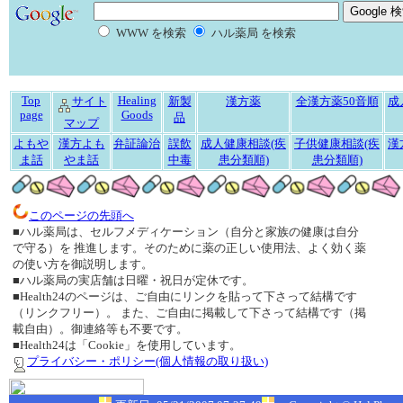
WWW を検索
ハル薬局 を検索
Top
Healing
サイト
新製
漢方薬
全漢方薬50音順
成
page
Goods
品
マップ
よもや
漢方よも
弁証論治
誤飲
成人健康相談(疾
子供健康相談(疾
漢
ま話
やま話
中毒
患分類順)
患分類順)
このページの先頭へ
■ハル薬局は、セルフメディケーション（自分と家族の健康は自分
で守る）を 推進します。そのために薬の正しい使用法、よく効く薬
の使い方を御説明します。
■ハル薬局の実店舗は日曜・祝日が定休です。
■Health24のページは、ご自由にリンクを貼って下さって結構です
（リンクフリー）。 また、ご自由に掲載して下さって結構です（掲
載自由）。御連絡等も不要です。
■Health24は「Cookie」を使用しています。
プライバシー・ポリシー(個人情報の取り扱い)